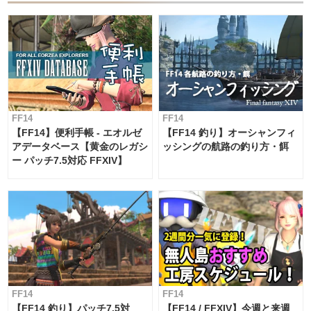
FF14
FF14
【FF14】便利手帳 - エオルゼ
【FF14 釣り】オーシャンフィ
アデータベース【黄金のレガシ
ッシングの航路の釣り方・餌
ー パッチ7.5対応 FFXIV】
FF14
FF14
【FF14 釣り】パッチ7.5対
【FF14 / FFXIV】今週と来週