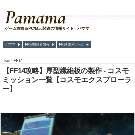
Pamama
ゲーム攻略＆PC/Mac関連の情報サイト - パママ
パママ
FF14攻略＆情報
FF14 便利ツール
ffxiv -
FF14
【FF14攻略】厚型繊維板の製作 - コスモ
ミッション一覧【コスモエクスプローラ
ー】