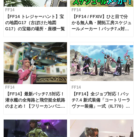
FF14
FF14
【FF14 トレジャーハント】宝
【FF14 / FFXIV】ひと目で分
の地図G17（古ぼけた地図
かる無人島・開拓工房スケジュ
G17）の宝箱の場所・座標一覧
ールメーカー！パッチ7.x対応
【島産品・貿易ツール】
FF14
FF14
【FF14】最新パッチ7.5対応！
【FF14】全ジョブ対応！パッ
潜水艦の全海路と飛空挺全航路
チ7.4 新式装備「コートリーラ
のまとめ！【フリーカンパニ
ヴァー装備」一式（IL770）の
ー・サブマリンボイジャー】
必要素材一覧