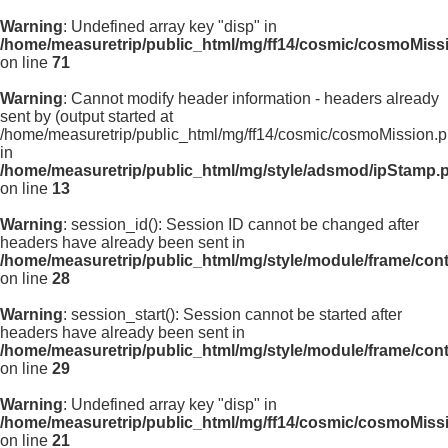
Warning
: Undefined array key "disp" in
/home/measuretrip/public_html/mg/ff14/cosmic/cosmoMiss
on line
71
Warning
: Cannot modify header information - headers already
sent by (output started at
/home/measuretrip/public_html/mg/ff14/cosmic/cosmoMission.p
in
/home/measuretrip/public_html/mg/style/adsmod/ipStamp.
on line
13
Warning
: session_id(): Session ID cannot be changed after
headers have already been sent in
/home/measuretrip/public_html/mg/style/module/frame/con
on line
28
Warning
: session_start(): Session cannot be started after
headers have already been sent in
/home/measuretrip/public_html/mg/style/module/frame/con
on line
29
Warning
: Undefined array key "disp" in
/home/measuretrip/public_html/mg/ff14/cosmic/cosmoMiss
on line
21