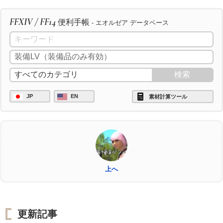
FFXIV / FF14
便利手帳
- エオルゼア データベース
JP
EN
素材計算ツール
上へ
更新記事