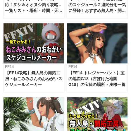
応！ヌシ＆オオヌシ釣り攻略 -
のスケジュール２週間分を一気
一覧リスト・場所・時間・天
に登録！おすすめ無人島・開拓
候・条件など まとめ
工房スケジュール【パッチ7.x
対応 / 毎週更新中】
FF14
FF14
【FF14攻略】無人島の開拓工
【FF14 トレジャーハント】宝
房・ねこみみさんのおねがいス
の地図G18（古ぼけた地図
ケジュールメーカー
G18）の宝箱の場所・座標一覧