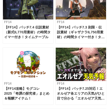
FF14
FF14
【FF14】パッチ7.4 伝説素材
【FF14】パッチ7.3 刻限・伝
（新式IL770用素材）の時間タ
説素材（ギャザクラIL750用素
イマー付き！タイムテーブル
材）の時間タイマー付き！タイ
ムテーブル
FF14
FF14
【FF14攻略】モグコレ
【FF14】パッチ7.25対応！エ
2025「奇譚の探究者」まとめ
オルゼア各エリアの天気がひと
＆報酬アイテム！
目で分かる「エオルゼア天気予
報」！