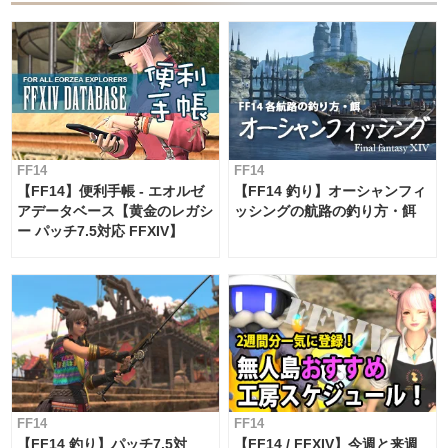
FF14
FF14
【FF14】便利手帳 - エオルゼ
【FF14 釣り】オーシャンフィ
アデータベース【黄金のレガシ
ッシングの航路の釣り方・餌
ー パッチ7.5対応 FFXIV】
FF14
FF14
【FF14 釣り】パッチ7.5対
【FF14 / FFXIV】今週と来週