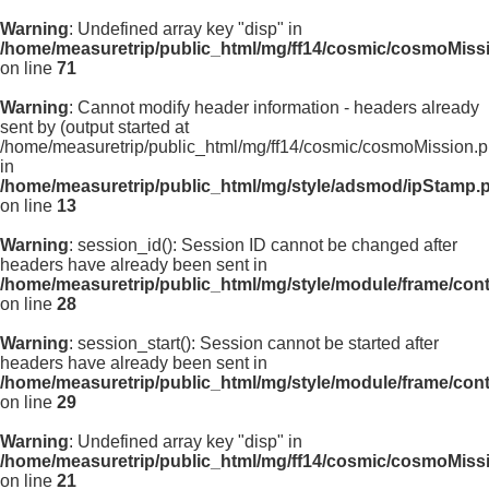
Warning
: Undefined array key "disp" in
/home/measuretrip/public_html/mg/ff14/cosmic/cosmoMiss
on line
71
Warning
: Cannot modify header information - headers already
sent by (output started at
/home/measuretrip/public_html/mg/ff14/cosmic/cosmoMission.p
in
/home/measuretrip/public_html/mg/style/adsmod/ipStamp.
on line
13
Warning
: session_id(): Session ID cannot be changed after
headers have already been sent in
/home/measuretrip/public_html/mg/style/module/frame/con
on line
28
Warning
: session_start(): Session cannot be started after
headers have already been sent in
/home/measuretrip/public_html/mg/style/module/frame/con
on line
29
Warning
: Undefined array key "disp" in
/home/measuretrip/public_html/mg/ff14/cosmic/cosmoMiss
on line
21