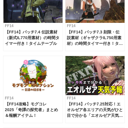
FF14
FF14
【FF14】パッチ7.4 伝説素材
【FF14】パッチ7.3 刻限・伝
（新式IL770用素材）の時間タ
説素材（ギャザクラIL750用素
イマー付き！タイムテーブル
材）の時間タイマー付き！タイ
ムテーブル
FF14
FF14
【FF14攻略】モグコレ
【FF14】パッチ7.25対応！エ
2025「奇譚の探究者」まとめ
オルゼア各エリアの天気がひと
＆報酬アイテム！
目で分かる「エオルゼア天気予
報」！