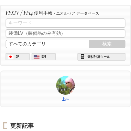
FFXIV / FF14
便利手帳
- エオルゼア データベース
JP
EN
素材計算ツール
上へ
更新記事