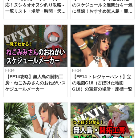
応！ヌシ＆オオヌシ釣り攻略 -
のスケジュール２週間分を一気
一覧リスト・場所・時間・天
に登録！おすすめ無人島・開拓
候・条件など まとめ
工房スケジュール【パッチ7.x
対応 / 毎週更新中】
FF14
FF14
【FF14攻略】無人島の開拓工
【FF14 トレジャーハント】宝
房・ねこみみさんのおねがいス
の地図G18（古ぼけた地図
ケジュールメーカー
G18）の宝箱の場所・座標一覧