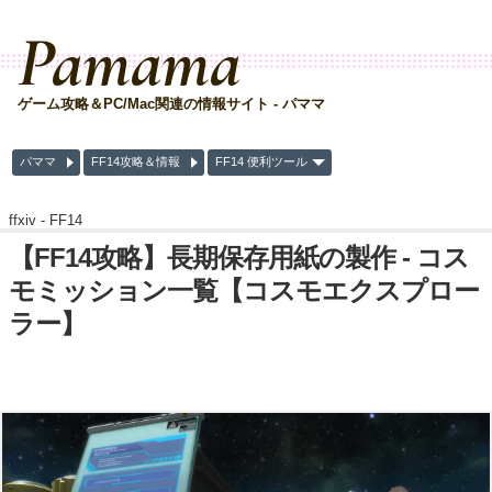
Pamama
ゲーム攻略＆PC/Mac関連の情報サイト - パママ
パママ
FF14攻略＆情報
FF14 便利ツール
ffxiv -
FF14
【FF14攻略】長期保存用紙の製作 - コス
モミッション一覧【コスモエクスプロー
ラー】