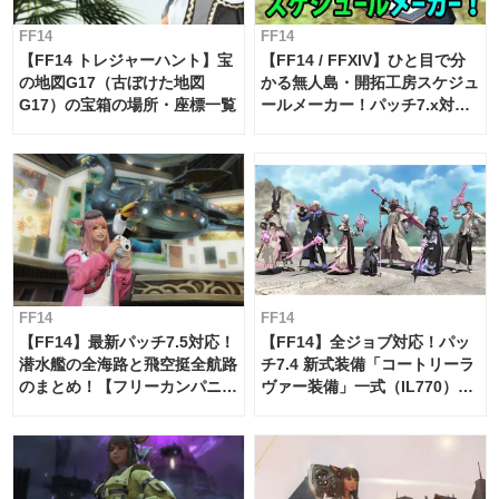
FF14
FF14
【FF14 トレジャーハント】宝
【FF14 / FFXIV】ひと目で分
の地図G17（古ぼけた地図
かる無人島・開拓工房スケジュ
G17）の宝箱の場所・座標一覧
ールメーカー！パッチ7.x対応
【島産品・貿易ツール】
FF14
FF14
【FF14】最新パッチ7.5対応！
【FF14】全ジョブ対応！パッ
潜水艦の全海路と飛空挺全航路
チ7.4 新式装備「コートリーラ
のまとめ！【フリーカンパニ
ヴァー装備」一式（IL770）の
ー・サブマリンボイジャー】
必要素材一覧