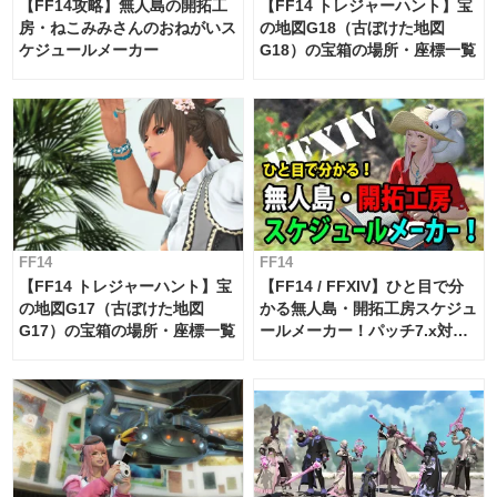
【FF14攻略】無人島の開拓工
【FF14 トレジャーハント】宝
房・ねこみみさんのおねがいス
の地図G18（古ぼけた地図
ケジュールメーカー
G18）の宝箱の場所・座標一覧
FF14
FF14
【FF14 トレジャーハント】宝
【FF14 / FFXIV】ひと目で分
の地図G17（古ぼけた地図
かる無人島・開拓工房スケジュ
G17）の宝箱の場所・座標一覧
ールメーカー！パッチ7.x対応
【島産品・貿易ツール】