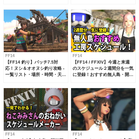
FF14
FF14
【FF14 釣り】パッチ7.5対
【FF14 / FFXIV】今週と来週
応！ヌシ＆オオヌシ釣り攻略 -
のスケジュール２週間分を一気
一覧リスト・場所・時間・天
に登録！おすすめ無人島・開拓
候・条件など まとめ
工房スケジュール【パッチ7.x
対応 / 毎週更新中】
FF14
FF14