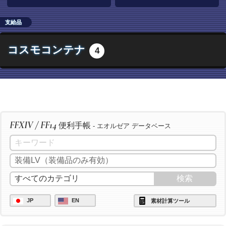
支給品
コスモコンテナ
4
FFXIV / FF14
便利手帳
- エオルゼア データベース
JP
EN
素材計算ツール