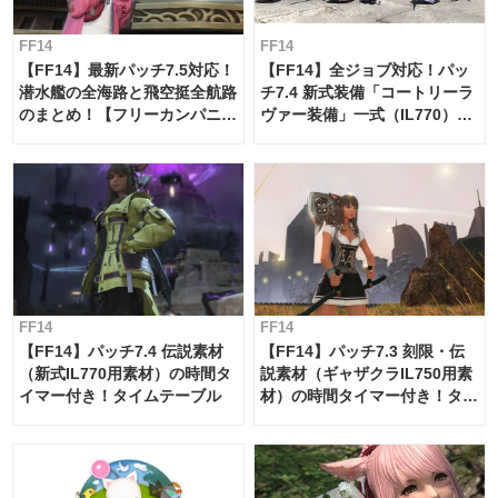
FF14
FF14
【FF14】最新パッチ7.5対応！
【FF14】全ジョブ対応！パッ
潜水艦の全海路と飛空挺全航路
チ7.4 新式装備「コートリーラ
のまとめ！【フリーカンパニ
ヴァー装備」一式（IL770）の
ー・サブマリンボイジャー】
必要素材一覧
FF14
FF14
【FF14】パッチ7.4 伝説素材
【FF14】パッチ7.3 刻限・伝
（新式IL770用素材）の時間タ
説素材（ギャザクラIL750用素
イマー付き！タイムテーブル
材）の時間タイマー付き！タイ
ムテーブル