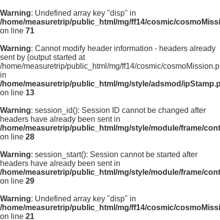
Warning
: Undefined array key "disp" in
/home/measuretrip/public_html/mg/ff14/cosmic/cosmoMiss
on line
71
Warning
: Cannot modify header information - headers already
sent by (output started at
/home/measuretrip/public_html/mg/ff14/cosmic/cosmoMission.p
in
/home/measuretrip/public_html/mg/style/adsmod/ipStamp.
on line
13
Warning
: session_id(): Session ID cannot be changed after
headers have already been sent in
/home/measuretrip/public_html/mg/style/module/frame/con
on line
28
Warning
: session_start(): Session cannot be started after
headers have already been sent in
/home/measuretrip/public_html/mg/style/module/frame/con
on line
29
Warning
: Undefined array key "disp" in
/home/measuretrip/public_html/mg/ff14/cosmic/cosmoMiss
on line
21