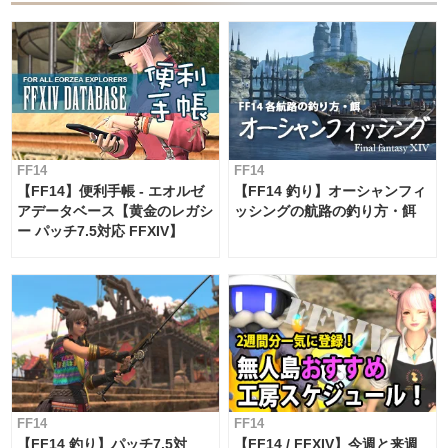
FF14
FF14
【FF14】便利手帳 - エオルゼ
【FF14 釣り】オーシャンフィ
アデータベース【黄金のレガシ
ッシングの航路の釣り方・餌
ー パッチ7.5対応 FFXIV】
FF14
FF14
【FF14 釣り】パッチ7.5対
【FF14 / FFXIV】今週と来週