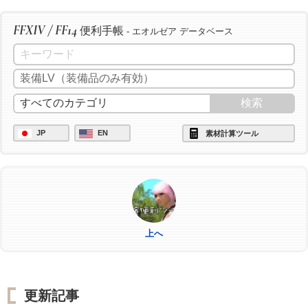
FFXIV / FF14
便利手帳
- エオルゼア データベース
JP
EN
素材計算ツール
上へ
更新記事