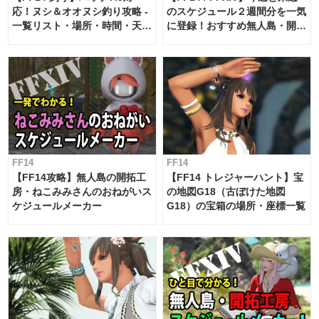
応！ヌシ＆オオヌシ釣り攻略 -
のスケジュール２週間分を一気
一覧リスト・場所・時間・天
に登録！おすすめ無人島・開拓
候・条件など まとめ
工房スケジュール【パッチ7.x
対応 / 毎週更新中】
FF14
FF14
【FF14攻略】無人島の開拓工
【FF14 トレジャーハント】宝
房・ねこみみさんのおねがいス
の地図G18（古ぼけた地図
ケジュールメーカー
G18）の宝箱の場所・座標一覧