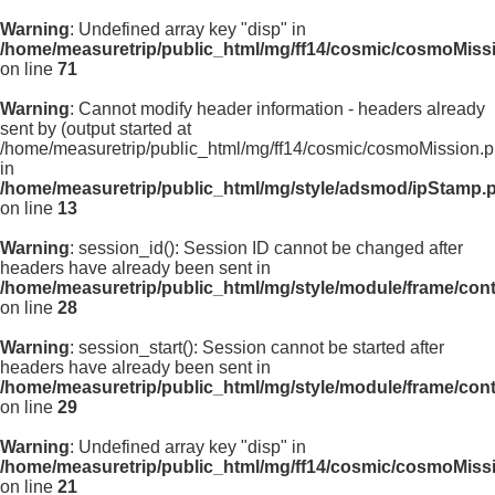
Warning
: Undefined array key "disp" in
/home/measuretrip/public_html/mg/ff14/cosmic/cosmoMiss
on line
71
Warning
: Cannot modify header information - headers already
sent by (output started at
/home/measuretrip/public_html/mg/ff14/cosmic/cosmoMission.p
in
/home/measuretrip/public_html/mg/style/adsmod/ipStamp.
on line
13
Warning
: session_id(): Session ID cannot be changed after
headers have already been sent in
/home/measuretrip/public_html/mg/style/module/frame/con
on line
28
Warning
: session_start(): Session cannot be started after
headers have already been sent in
/home/measuretrip/public_html/mg/style/module/frame/con
on line
29
Warning
: Undefined array key "disp" in
/home/measuretrip/public_html/mg/ff14/cosmic/cosmoMiss
on line
21