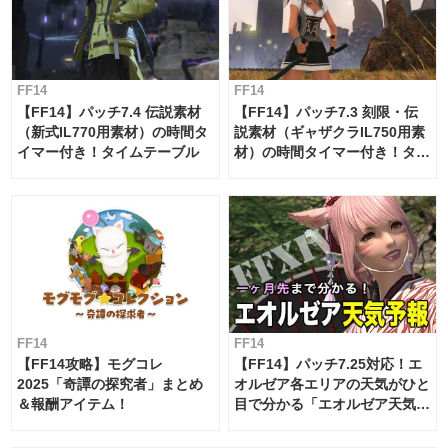
FF14
FF14
【FF14】パッチ7.4 伝説素材
【FF14】パッチ7.3 刻限・伝
（新式IL770用素材）の時間タ
説素材（ギャザクラIL750用素
イマー付き！タイムテーブル
材）の時間タイマー付き！タイ
ムテーブル
FF14
FF14
【FF14攻略】モグコレ
【FF14】パッチ7.25対応！エ
2025「奇譚の探究者」まとめ
オルゼア各エリアの天気がひと
＆報酬アイテム！
目で分かる「エオルゼア天気予
報」！