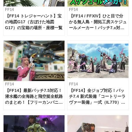
FF14
FF14
【FF14 トレジャーハント】宝
【FF14 / FFXIV】ひと目で分
の地図G17（古ぼけた地図
かる無人島・開拓工房スケジュ
G17）の宝箱の場所・座標一覧
ールメーカー！パッチ7.x対応
【島産品・貿易ツール】
FF14
FF14
【FF14】最新パッチ7.5対応！
【FF14】全ジョブ対応！パッ
潜水艦の全海路と飛空挺全航路
チ7.4 新式装備「コートリーラ
のまとめ！【フリーカンパニ
ヴァー装備」一式（IL770）の
ー・サブマリンボイジャー】
必要素材一覧