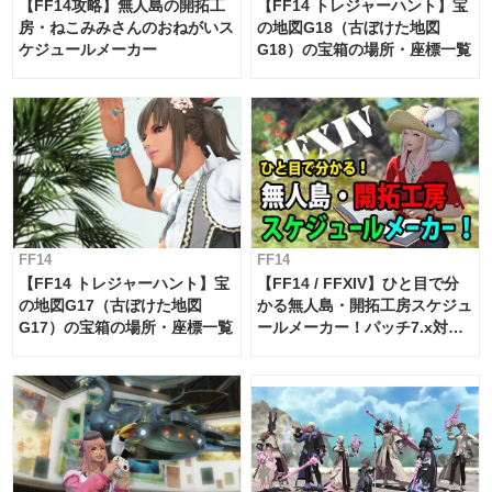
【FF14攻略】無人島の開拓工
【FF14 トレジャーハント】宝
房・ねこみみさんのおねがいス
の地図G18（古ぼけた地図
ケジュールメーカー
G18）の宝箱の場所・座標一覧
FF14
FF14
【FF14 トレジャーハント】宝
【FF14 / FFXIV】ひと目で分
の地図G17（古ぼけた地図
かる無人島・開拓工房スケジュ
G17）の宝箱の場所・座標一覧
ールメーカー！パッチ7.x対応
【島産品・貿易ツール】