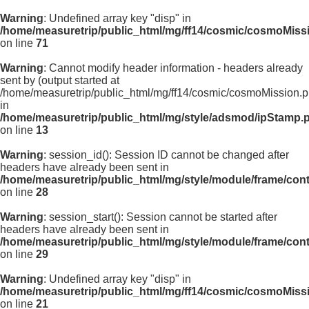
Warning
: Undefined array key "disp" in
/home/measuretrip/public_html/mg/ff14/cosmic/cosmoMiss
on line
71
Warning
: Cannot modify header information - headers already
sent by (output started at
/home/measuretrip/public_html/mg/ff14/cosmic/cosmoMission.p
in
/home/measuretrip/public_html/mg/style/adsmod/ipStamp.
on line
13
Warning
: session_id(): Session ID cannot be changed after
headers have already been sent in
/home/measuretrip/public_html/mg/style/module/frame/con
on line
28
Warning
: session_start(): Session cannot be started after
headers have already been sent in
/home/measuretrip/public_html/mg/style/module/frame/con
on line
29
Warning
: Undefined array key "disp" in
/home/measuretrip/public_html/mg/ff14/cosmic/cosmoMiss
on line
21