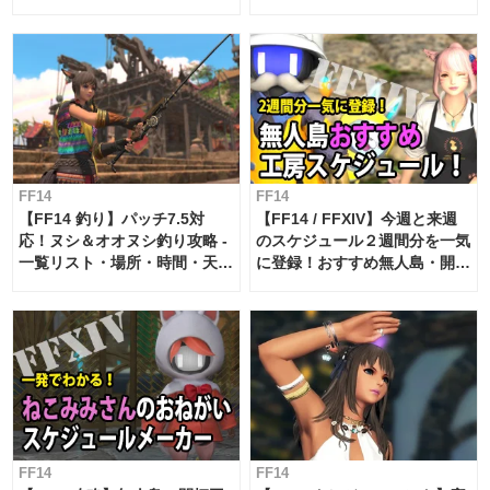
FF14
FF14
【FF14 釣り】パッチ7.5対
【FF14 / FFXIV】今週と来週
応！ヌシ＆オオヌシ釣り攻略 -
のスケジュール２週間分を一気
一覧リスト・場所・時間・天
に登録！おすすめ無人島・開拓
候・条件など まとめ
工房スケジュール【パッチ7.x
対応 / 毎週更新中】
FF14
FF14