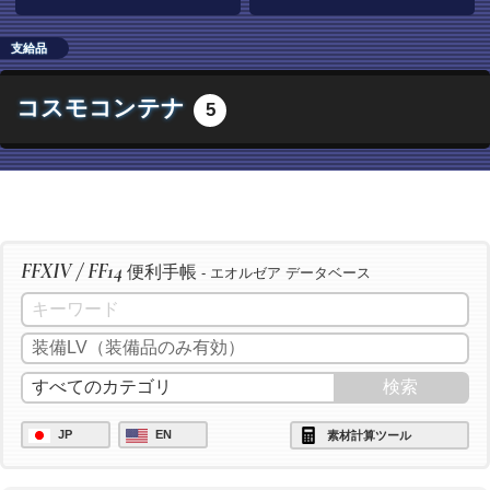
支給品
コスモコンテナ
5
FFXIV / FF14
便利手帳
- エオルゼア データベース
JP
EN
素材計算ツール