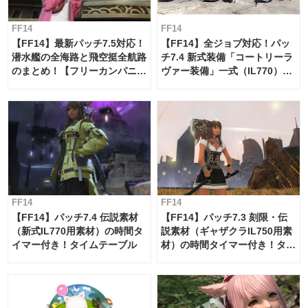
FF14
FF14
【FF14】最新パッチ7.5対応！
【FF14】全ジョブ対応！パッ
潜水艦の全海路と飛空挺全航路
チ7.4 新式装備「コートリーラ
のまとめ！【フリーカンパニ
ヴァー装備」一式（IL770）の
ー・サブマリンボイジャー】
必要素材一覧
FF14
FF14
【FF14】パッチ7.4 伝説素材
【FF14】パッチ7.3 刻限・伝
（新式IL770用素材）の時間タ
説素材（ギャザクラIL750用素
イマー付き！タイムテーブル
材）の時間タイマー付き！タイ
ムテーブル