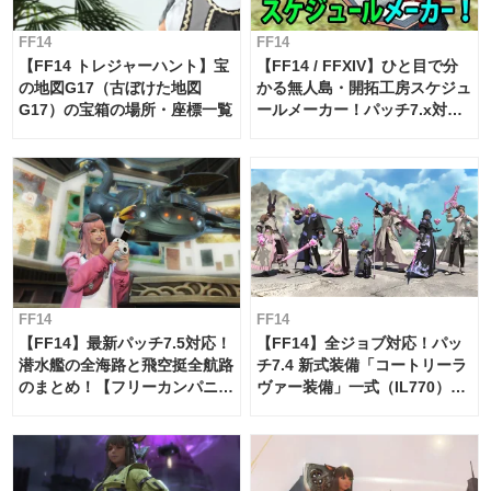
FF14
FF14
【FF14 トレジャーハント】宝
【FF14 / FFXIV】ひと目で分
の地図G17（古ぼけた地図
かる無人島・開拓工房スケジュ
G17）の宝箱の場所・座標一覧
ールメーカー！パッチ7.x対応
【島産品・貿易ツール】
FF14
FF14
【FF14】最新パッチ7.5対応！
【FF14】全ジョブ対応！パッ
潜水艦の全海路と飛空挺全航路
チ7.4 新式装備「コートリーラ
のまとめ！【フリーカンパニ
ヴァー装備」一式（IL770）の
ー・サブマリンボイジャー】
必要素材一覧