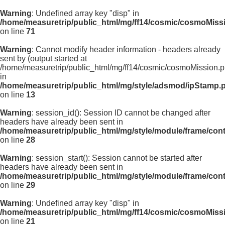
Warning
: Undefined array key "disp" in
/home/measuretrip/public_html/mg/ff14/cosmic/cosmoMiss
on line
71
Warning
: Cannot modify header information - headers already
sent by (output started at
/home/measuretrip/public_html/mg/ff14/cosmic/cosmoMission.p
in
/home/measuretrip/public_html/mg/style/adsmod/ipStamp.
on line
13
Warning
: session_id(): Session ID cannot be changed after
headers have already been sent in
/home/measuretrip/public_html/mg/style/module/frame/con
on line
28
Warning
: session_start(): Session cannot be started after
headers have already been sent in
/home/measuretrip/public_html/mg/style/module/frame/con
on line
29
Warning
: Undefined array key "disp" in
/home/measuretrip/public_html/mg/ff14/cosmic/cosmoMiss
on line
21