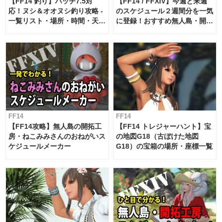
【FF14 釣り】パッチ7.5対
【FF14 / FFXIV】今週と来週
応！ヌシ＆オオヌシ釣り攻略 -
のスケジュール２週間分を一気
一覧リスト・場所・時間・天
に登録！おすすめ無人島・開拓
候・条件など まとめ
工房スケジュール【パッチ7.x
対応 / 毎週更新中】
FF14
FF14
【FF14攻略】無人島の開拓工
【FF14 トレジャーハント】宝
房・ねこみみさんのおねがいス
の地図G18（古ぼけた地図
ケジュールメーカー
G18）の宝箱の場所・座標一覧