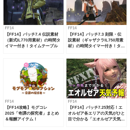
FF14
FF14
【FF14】パッチ7.4 伝説素材
【FF14】パッチ7.3 刻限・伝
（新式IL770用素材）の時間タ
説素材（ギャザクラIL750用素
イマー付き！タイムテーブル
材）の時間タイマー付き！タイ
ムテーブル
FF14
FF14
【FF14攻略】モグコレ
【FF14】パッチ7.25対応！エ
2025「奇譚の探究者」まとめ
オルゼア各エリアの天気がひと
＆報酬アイテム！
目で分かる「エオルゼア天気予
報」！