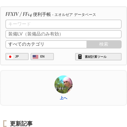
FFXIV / FF14
便利手帳
- エオルゼア データベース
JP
EN
素材計算ツール
上へ
更新記事