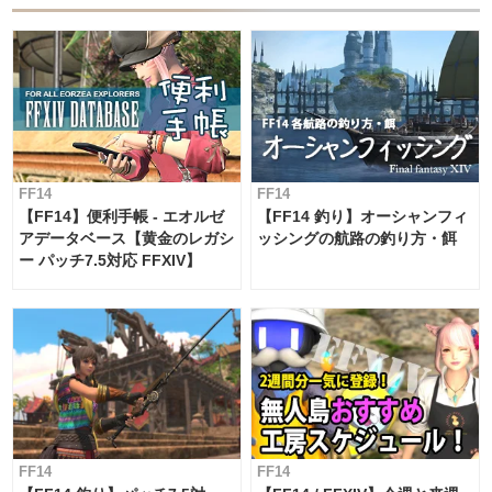
FF14
FF14
【FF14】便利手帳 - エオルゼ
【FF14 釣り】オーシャンフィ
アデータベース【黄金のレガシ
ッシングの航路の釣り方・餌
ー パッチ7.5対応 FFXIV】
FF14
FF14