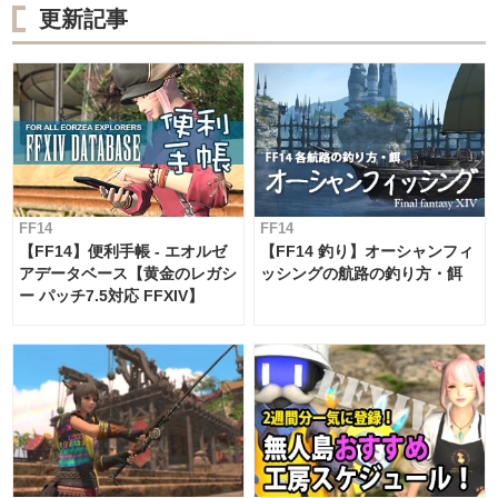
更新記事
FF14
FF14
【FF14】便利手帳 - エオルゼ
【FF14 釣り】オーシャンフィ
アデータベース【黄金のレガシ
ッシングの航路の釣り方・餌
ー パッチ7.5対応 FFXIV】