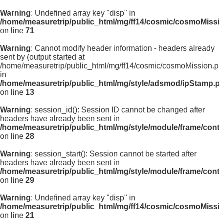
Warning
: Undefined array key "disp" in
/home/measuretrip/public_html/mg/ff14/cosmic/cosmoMiss
on line
71
Warning
: Cannot modify header information - headers already
sent by (output started at
/home/measuretrip/public_html/mg/ff14/cosmic/cosmoMission.p
in
/home/measuretrip/public_html/mg/style/adsmod/ipStamp.
on line
13
Warning
: session_id(): Session ID cannot be changed after
headers have already been sent in
/home/measuretrip/public_html/mg/style/module/frame/con
on line
28
Warning
: session_start(): Session cannot be started after
headers have already been sent in
/home/measuretrip/public_html/mg/style/module/frame/con
on line
29
Warning
: Undefined array key "disp" in
/home/measuretrip/public_html/mg/ff14/cosmic/cosmoMiss
on line
21