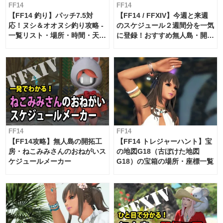
FF14
FF14
【FF14 釣り】パッチ7.5対
【FF14 / FFXIV】今週と来週
応！ヌシ＆オオヌシ釣り攻略 -
のスケジュール２週間分を一気
一覧リスト・場所・時間・天
に登録！おすすめ無人島・開拓
候・条件など まとめ
工房スケジュール【パッチ7.x
対応 / 毎週更新中】
FF14
FF14
【FF14攻略】無人島の開拓工
【FF14 トレジャーハント】宝
房・ねこみみさんのおねがいス
の地図G18（古ぼけた地図
ケジュールメーカー
G18）の宝箱の場所・座標一覧