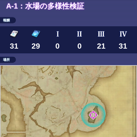
A-1：水場の多様性検証
報酬
31
29
0
0
21
31
場所