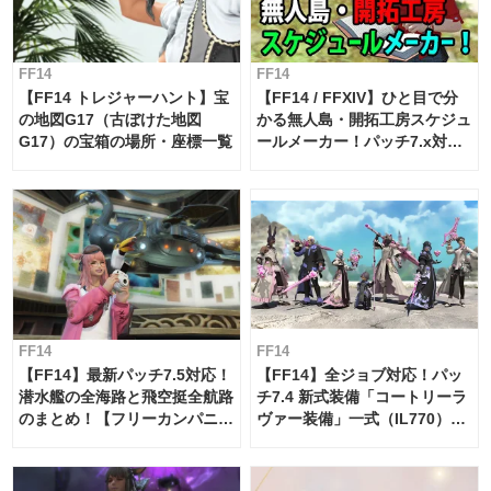
FF14
FF14
【FF14 トレジャーハント】宝
【FF14 / FFXIV】ひと目で分
の地図G17（古ぼけた地図
かる無人島・開拓工房スケジュ
G17）の宝箱の場所・座標一覧
ールメーカー！パッチ7.x対応
【島産品・貿易ツール】
FF14
FF14
【FF14】最新パッチ7.5対応！
【FF14】全ジョブ対応！パッ
潜水艦の全海路と飛空挺全航路
チ7.4 新式装備「コートリーラ
のまとめ！【フリーカンパニ
ヴァー装備」一式（IL770）の
ー・サブマリンボイジャー】
必要素材一覧