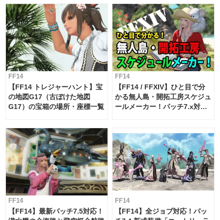
FF14
FF14
【FF14 トレジャーハント】宝
【FF14 / FFXIV】ひと目で分
の地図G17（古ぼけた地図
かる無人島・開拓工房スケジュ
G17）の宝箱の場所・座標一覧
ールメーカー！パッチ7.x対応
【島産品・貿易ツール】
FF14
FF14
【FF14】最新パッチ7.5対応！
【FF14】全ジョブ対応！パッ