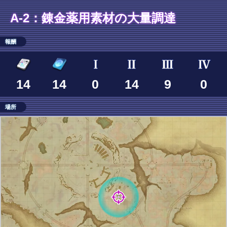
A-2：錬金薬用素材の大量調達
報酬
14
14
0
14
9
0
場所