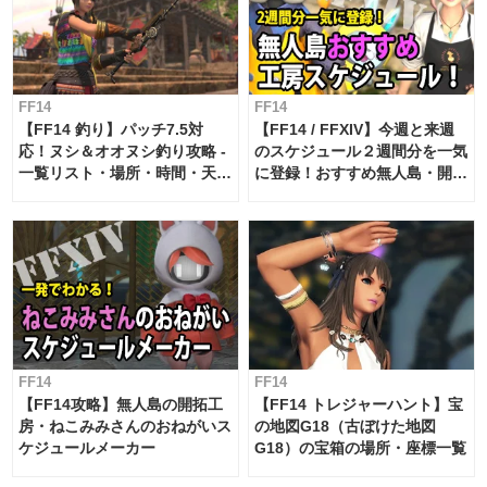
FF14
FF14
【FF14 釣り】パッチ7.5対
【FF14 / FFXIV】今週と来週
応！ヌシ＆オオヌシ釣り攻略 -
のスケジュール２週間分を一気
一覧リスト・場所・時間・天
に登録！おすすめ無人島・開拓
候・条件など まとめ
工房スケジュール【パッチ7.x
対応 / 毎週更新中】
FF14
FF14
【FF14攻略】無人島の開拓工
【FF14 トレジャーハント】宝
房・ねこみみさんのおねがいス
の地図G18（古ぼけた地図
ケジュールメーカー
G18）の宝箱の場所・座標一覧