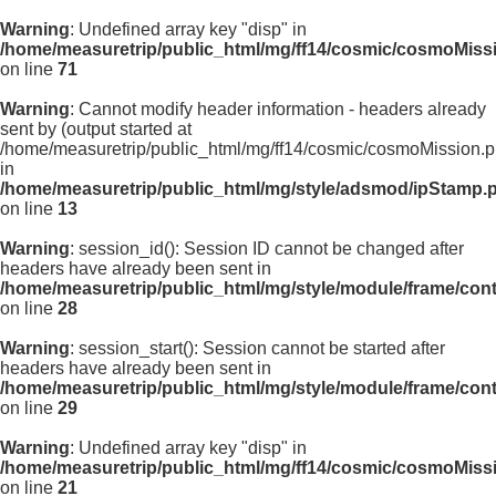
Warning
: Undefined array key "disp" in
/home/measuretrip/public_html/mg/ff14/cosmic/cosmoMiss
on line
71
Warning
: Cannot modify header information - headers already
sent by (output started at
/home/measuretrip/public_html/mg/ff14/cosmic/cosmoMission.p
in
/home/measuretrip/public_html/mg/style/adsmod/ipStamp.
on line
13
Warning
: session_id(): Session ID cannot be changed after
headers have already been sent in
/home/measuretrip/public_html/mg/style/module/frame/con
on line
28
Warning
: session_start(): Session cannot be started after
headers have already been sent in
/home/measuretrip/public_html/mg/style/module/frame/con
on line
29
Warning
: Undefined array key "disp" in
/home/measuretrip/public_html/mg/ff14/cosmic/cosmoMiss
on line
21