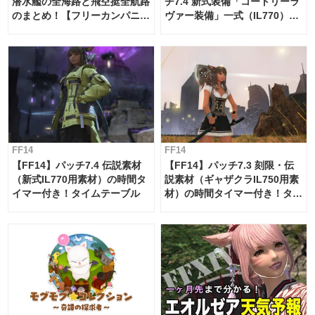
潜水艦の全海路と飛空挺全航路
チ7.4 新式装備「コートリーラ
のまとめ！【フリーカンパニ
ヴァー装備」一式（IL770）の
ー・サブマリンボイジャー】
必要素材一覧
FF14
FF14
【FF14】パッチ7.4 伝説素材
【FF14】パッチ7.3 刻限・伝
（新式IL770用素材）の時間タ
説素材（ギャザクラIL750用素
イマー付き！タイムテーブル
材）の時間タイマー付き！タイ
ムテーブル