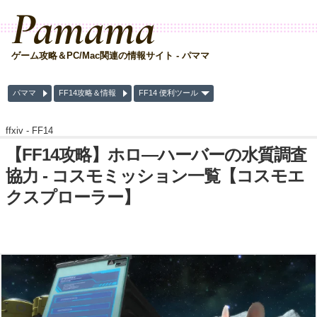
Pamama
ゲーム攻略＆PC/Mac関連の情報サイト - パママ
パママ
FF14攻略＆情報
FF14 便利ツール
ffxiv -
FF14
【FF14攻略】ホロ―ハーバーの水質調査
協力 - コスモミッション一覧【コスモエ
クスプローラー】