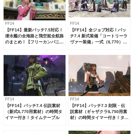
FF14
FF14
【FF14】最新パッチ7.5対応！
【FF14】全ジョブ対応！パッ
潜水艦の全海路と飛空挺全航路
チ7.4 新式装備「コートリーラ
のまとめ！【フリーカンパニ
ヴァー装備」一式（IL770）の
ー・サブマリンボイジャー】
必要素材一覧
FF14
FF14
【FF14】パッチ7.4 伝説素材
【FF14】パッチ7.3 刻限・伝
（新式IL770用素材）の時間タ
説素材（ギャザクラIL750用素
イマー付き！タイムテーブル
材）の時間タイマー付き！タイ
ムテーブル