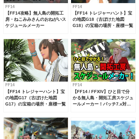
FF14
FF14
【FF14攻略】無人島の開拓工
【FF14 トレジャーハント】宝
房・ねこみみさんのおねがいス
の地図G18（古ぼけた地図
ケジュールメーカー
G18）の宝箱の場所・座標一覧
FF14
FF14
【FF14 トレジャーハント】宝
【FF14 / FFXIV】ひと目で分
の地図G17（古ぼけた地図
かる無人島・開拓工房スケジュ
G17）の宝箱の場所・座標一覧
ールメーカー！パッチ7.x対応
【島産品・貿易ツール】