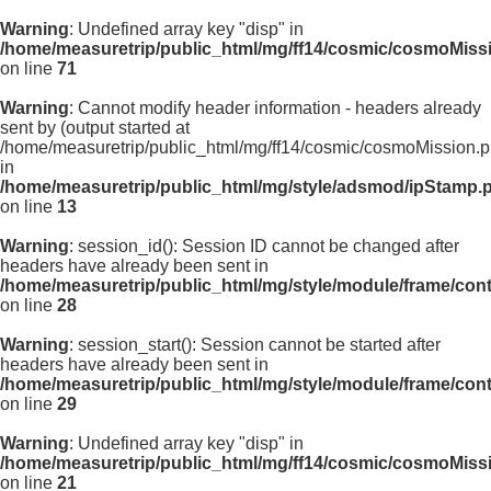
Warning
: Undefined array key "disp" in
/home/measuretrip/public_html/mg/ff14/cosmic/cosmoMiss
on line
71
Warning
: Cannot modify header information - headers already
sent by (output started at
/home/measuretrip/public_html/mg/ff14/cosmic/cosmoMission.p
in
/home/measuretrip/public_html/mg/style/adsmod/ipStamp.
on line
13
Warning
: session_id(): Session ID cannot be changed after
headers have already been sent in
/home/measuretrip/public_html/mg/style/module/frame/con
on line
28
Warning
: session_start(): Session cannot be started after
headers have already been sent in
/home/measuretrip/public_html/mg/style/module/frame/con
on line
29
Warning
: Undefined array key "disp" in
/home/measuretrip/public_html/mg/ff14/cosmic/cosmoMiss
on line
21