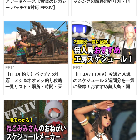
アデータベース【黄金のレガシ
ッシングの航路の釣り方・餌
ー パッチ7.5対応 FFXIV】
FF14
FF14
【FF14 釣り】パッチ7.5対
【FF14 / FFXIV】今週と来週
応！ヌシ＆オオヌシ釣り攻略 -
のスケジュール２週間分を一気
一覧リスト・場所・時間・天
に登録！おすすめ無人島・開拓
候・条件など まとめ
工房スケジュール【パッチ7.x
対応 / 毎週更新中】