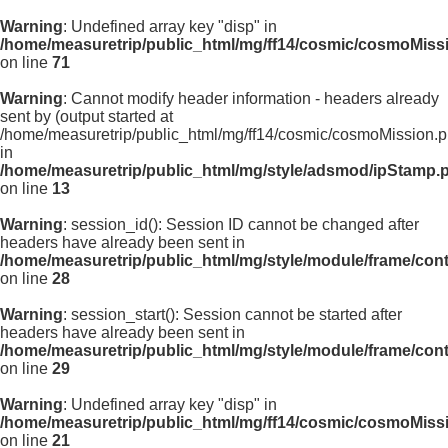
Warning
: Undefined array key "disp" in
/home/measuretrip/public_html/mg/ff14/cosmic/cosmoMiss
on line
71
Warning
: Cannot modify header information - headers already
sent by (output started at
/home/measuretrip/public_html/mg/ff14/cosmic/cosmoMission.p
in
/home/measuretrip/public_html/mg/style/adsmod/ipStamp.
on line
13
Warning
: session_id(): Session ID cannot be changed after
headers have already been sent in
/home/measuretrip/public_html/mg/style/module/frame/con
on line
28
Warning
: session_start(): Session cannot be started after
headers have already been sent in
/home/measuretrip/public_html/mg/style/module/frame/con
on line
29
Warning
: Undefined array key "disp" in
/home/measuretrip/public_html/mg/ff14/cosmic/cosmoMiss
on line
21