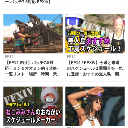
ー パッチ7.5対応 FFXIV】
FF14
FF14
【FF14 釣り】パッチ7.5対
【FF14 / FFXIV】今週と来週
応！ヌシ＆オオヌシ釣り攻略 -
のスケジュール２週間分を一気
一覧リスト・場所・時間・天
に登録！おすすめ無人島・開拓
候・条件など まとめ
工房スケジュール【パッチ7.x
対応 / 毎週更新中】