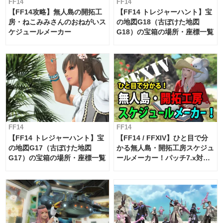
FF14
FF14
【FF14攻略】無人島の開拓工
【FF14 トレジャーハント】宝
房・ねこみみさんのおねがいス
の地図G18（古ぼけた地図
ケジュールメーカー
G18）の宝箱の場所・座標一覧
FF14
FF14
【FF14 トレジャーハント】宝
【FF14 / FFXIV】ひと目で分
の地図G17（古ぼけた地図
かる無人島・開拓工房スケジュ
G17）の宝箱の場所・座標一覧
ールメーカー！パッチ7.x対応
【島産品・貿易ツール】