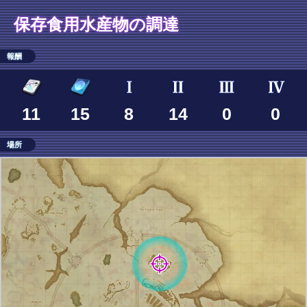
保存食用水産物の調達
報酬
11
15
8
14
0
0
場所