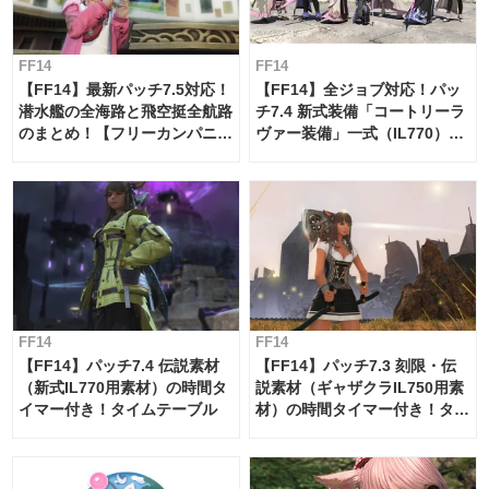
FF14
FF14
【FF14】最新パッチ7.5対応！
【FF14】全ジョブ対応！パッ
潜水艦の全海路と飛空挺全航路
チ7.4 新式装備「コートリーラ
のまとめ！【フリーカンパニ
ヴァー装備」一式（IL770）の
ー・サブマリンボイジャー】
必要素材一覧
FF14
FF14
【FF14】パッチ7.4 伝説素材
【FF14】パッチ7.3 刻限・伝
（新式IL770用素材）の時間タ
説素材（ギャザクラIL750用素
イマー付き！タイムテーブル
材）の時間タイマー付き！タイ
ムテーブル