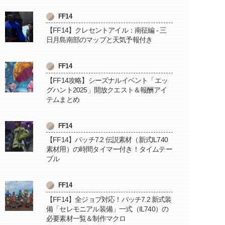
FF14
【FF14】クレセントアイル：南征編 - 三
日月島南部のマップと天気予報付き
FF14
【FF14攻略】シーズナルイベント「エッ
グハント2025」開放クエスト＆報酬アイ
テムまとめ
FF14
【FF14】パッチ7.2 伝説素材（新式IL740
素材用）の時間タイマー付き！タイムテー
ブル
FF14
【FF14】全ジョブ対応！パッチ7.2 新式装
備「セレモニアル装備」一式（IL740）の
必要素材一覧＆制作マクロ