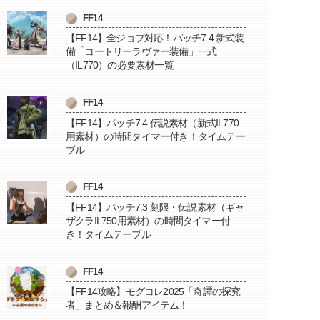
FF14
【FF14】全ジョブ対応！パッチ7.4 新式装
備「コートリーラヴァー装備」一式
（IL770）の必要素材一覧
FF14
【FF14】パッチ7.4 伝説素材（新式IL770
用素材）の時間タイマー付き！タイムテー
ブル
FF14
【FF14】パッチ7.3 刻限・伝説素材（ギャ
ザクラIL750用素材）の時間タイマー付
き！タイムテーブル
FF14
【FF14攻略】モグコレ2025「奇譚の探究
者」まとめ＆報酬アイテム！