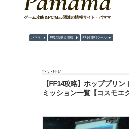
Pamama
ゲーム攻略＆PC/Mac関連の情報サイト - パママ
パママ
FF14攻略＆情報
FF14 便利ツール
ffxiv -
FF14
【FF14攻略】ホッププリン
ミッション一覧【コスモエ