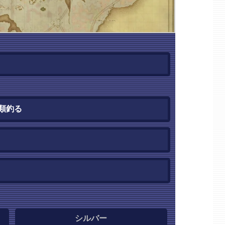
類釣る
シルバー