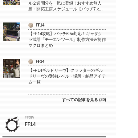
ル２週間分を一気に登録！おすすめ無人
島・開拓工房スケジュール【パッチ7.x対
応 / 毎週更新中】
FF14
【FF14攻略】パッチ6.5x対応！ギャザク
ラ武器「モーエンツール」制作方法＆制作
マクロまとめ
FF14
【FF14ギルドリーヴ】クラフターのギル
ドリーヴの受注レベル・場所・納品アイテ
ム一覧
すべての記事を見る (20)
FFXIV
FF14