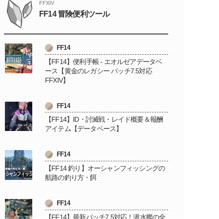
FFXIV
FF14 冒険便利ツール
FF14
【FF14】便利手帳 - エオルゼアデータベ
ース【黄金のレガシー パッチ7.5対応
FFXIV】
FF14
【FF14】ID・討滅戦・レイド概要＆報酬
アイテム【データベース】
FF14
【FF14 釣り】オーシャンフィッシングの
航路の釣り方・餌
FF14
【FF14】最新パッチ7.5対応！潜水艦の全