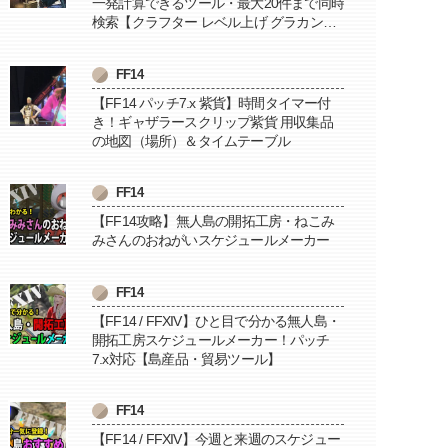
一発計算できるツール・最大20件まで同時
検索【クラフター レベル上げ グラカン納
品に便利】
FF14
【FF14 パッチ7.x 紫貨】時間タイマー付
き！ギャザラースクリップ紫貨 用収集品
の地図（場所）＆タイムテーブル
FF14
【FF14攻略】無人島の開拓工房・ねこみ
みさんのおねがいスケジュールメーカー
FF14
【FF14 / FFXIV】ひと目で分かる無人島・
開拓工房スケジュールメーカー！パッチ
7.x対応【島産品・貿易ツール】
FF14
【FF14 / FFXIV】今週と来週のスケジュー