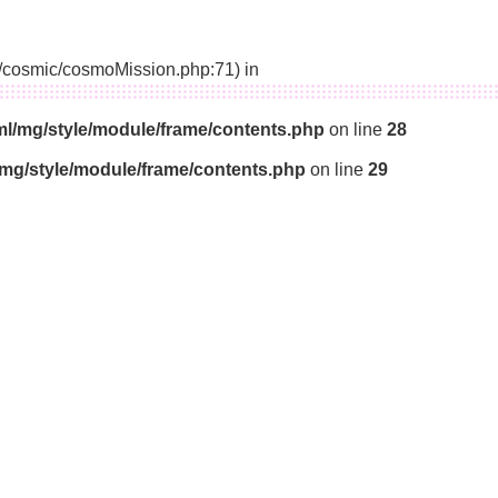
14/cosmic/cosmoMission.php:71) in
ml/mg/style/module/frame/contents.php
on line
28
/mg/style/module/frame/contents.php
on line
29