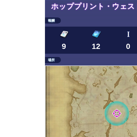
ホッププリント・ウェス
報酬
9
12
0
場所