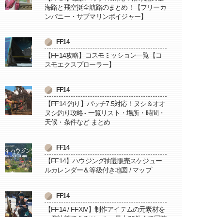
海路と飛空挺全航路のまとめ！【フリーカ
ンパニー・サブマリンボイジャー】
FF14
【FF14攻略】コスモミッション一覧【コ
スモエクスプローラー】
FF14
【FF14 釣り】パッチ7.5対応！ヌシ＆オオ
ヌシ釣り攻略 - 一覧リスト・場所・時間・
天候・条件など まとめ
FF14
【FF14】ハウジング抽選販売スケジュー
ルカレンダー＆等級付き地図 / マップ
FF14
【FF14 / FFXIV】制作アイテムの元素材を