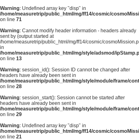
Warning
: Undefined array key "disp" in
/home/measuretrip/public_html/mg/ff14/cosmic/cosmoMiss
on line
71
Warning
: Cannot modify header information - headers already
sent by (output started at
/home/measuretrip/public_html/mg/ff14/cosmic/cosmoMission.p
in
/home/measuretrip/public_html/mg/style/adsmod/ipStamp.
on line
13
Warning
: session_id(): Session ID cannot be changed after
headers have already been sent in
/home/measuretrip/public_html/mg/style/module/frame/con
on line
28
Warning
: session_start(): Session cannot be started after
headers have already been sent in
/home/measuretrip/public_html/mg/style/module/frame/con
on line
29
Warning
: Undefined array key "disp" in
/home/measuretrip/public_html/mg/ff14/cosmic/cosmoMiss
on line
21