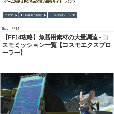
ゲーム攻略＆PC/Mac関連の情報サイト - パママ
パママ
FF14攻略＆情報
FF14 便利ツール
ffxiv -
FF14
【FF14攻略】魚醤用素材の大量調達 - コ
スモミッション一覧【コスモエクスプロ
ーラー】