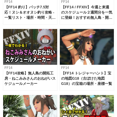
FF14
FF14
【FF14 釣り】パッチ7.5対
【FF14 / FFXIV】今週と来週
応！ヌシ＆オオヌシ釣り攻略 -
のスケジュール２週間分を一気
一覧リスト・場所・時間・天
に登録！おすすめ無人島・開拓
候・条件など まとめ
工房スケジュール【パッチ7.x
対応 / 毎週更新中】
FF14
FF14
【FF14攻略】無人島の開拓工
【FF14 トレジャーハント】宝
房・ねこみみさんのおねがいス
の地図G18（古ぼけた地図
ケジュールメーカー
G18）の宝箱の場所・座標一覧