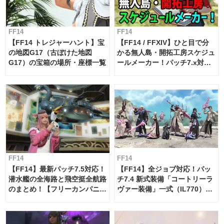
FF14
FF14
【FF14 トレジャーハント】宝
【FF14 / FFXIV】ひと目で分
の地図G17（古ぼけた地図
かる無人島・開拓工房スケジュ
G17）の宝箱の場所・座標一覧
ールメーカー！パッチ7.x対応
【島産品・貿易ツール】
FF14
FF14
【FF14】最新パッチ7.5対応！
【FF14】全ジョブ対応！パッ
潜水艦の全海路と飛空挺全航路
チ7.4 新式装備「コートリーラ
のまとめ！【フリーカンパニ
ヴァー装備」一式（IL770）の
ー・サブマリンボイジャー】
必要素材一覧