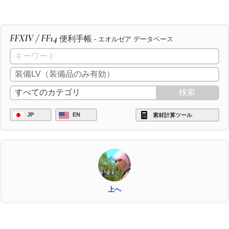
FFXIV / FF14
便利手帳
- エオルゼア データベース
JP
EN
素材計算ツール
上へ