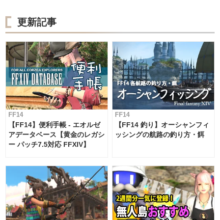
更新記事
FF14
FF14
【FF14】便利手帳 - エオルゼ
【FF14 釣り】オーシャンフィ
アデータベース【黄金のレガシ
ッシングの航路の釣り方・餌
ー パッチ7.5対応 FFXIV】