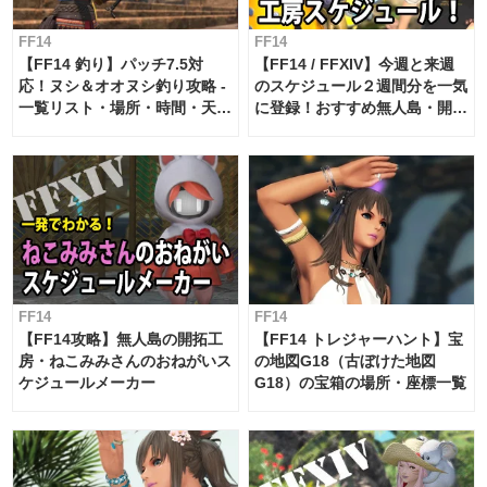
FF14
FF14
【FF14 釣り】パッチ7.5対
【FF14 / FFXIV】今週と来週
応！ヌシ＆オオヌシ釣り攻略 -
のスケジュール２週間分を一気
一覧リスト・場所・時間・天
に登録！おすすめ無人島・開拓
候・条件など まとめ
工房スケジュール【パッチ7.x
対応 / 毎週更新中】
FF14
FF14
【FF14攻略】無人島の開拓工
【FF14 トレジャーハント】宝
房・ねこみみさんのおねがいス
の地図G18（古ぼけた地図
ケジュールメーカー
G18）の宝箱の場所・座標一覧