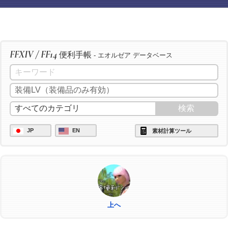
FFXIV / FF14
便利手帳
- エオルゼア データベース
JP
EN
素材計算ツール
上へ