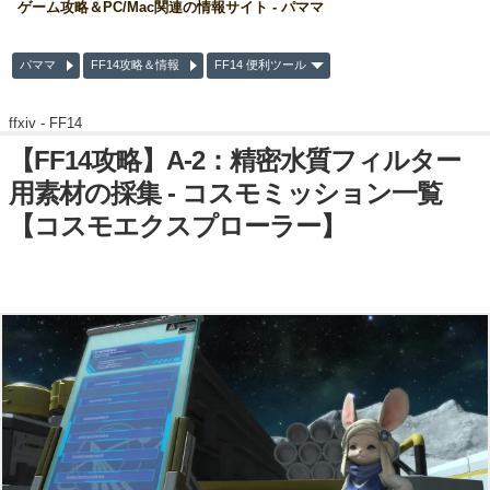
ゲーム攻略＆PC/Mac関連の情報サイト - パママ
パママ
FF14攻略＆情報
FF14 便利ツール
ffxiv -
FF14
【FF14攻略】A-2：精密水質フィルター
用素材の採集 - コスモミッション一覧
【コスモエクスプローラー】