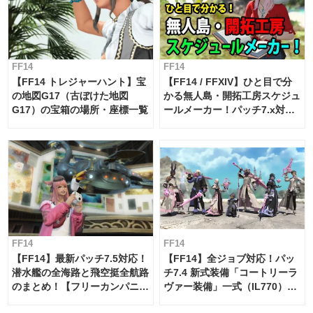
FF14
FF14
【FF14 トレジャーハント】宝
【FF14 / FFXIV】ひと目で分
の地図G17（古ぼけた地図
かる無人島・開拓工房スケジュ
G17）の宝箱の場所・座標一覧
ールメーカー！パッチ7.x対応
【島産品・貿易ツール】
FF14
FF14
【FF14】最新パッチ7.5対応！
【FF14】全ジョブ対応！パッ
潜水艦の全海路と飛空挺全航路
チ7.4 新式装備「コートリーラ
のまとめ！【フリーカンパニ
ヴァー装備」一式（IL770）の
ー・サブマリンボイジャー】
必要素材一覧