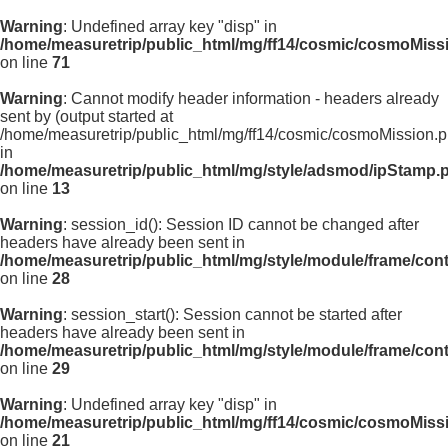
Warning
: Undefined array key "disp" in
/home/measuretrip/public_html/mg/ff14/cosmic/cosmoMiss
on line
71
Warning
: Cannot modify header information - headers already
sent by (output started at
/home/measuretrip/public_html/mg/ff14/cosmic/cosmoMission.p
in
/home/measuretrip/public_html/mg/style/adsmod/ipStamp.
on line
13
Warning
: session_id(): Session ID cannot be changed after
headers have already been sent in
/home/measuretrip/public_html/mg/style/module/frame/con
on line
28
Warning
: session_start(): Session cannot be started after
headers have already been sent in
/home/measuretrip/public_html/mg/style/module/frame/con
on line
29
Warning
: Undefined array key "disp" in
/home/measuretrip/public_html/mg/ff14/cosmic/cosmoMiss
on line
21