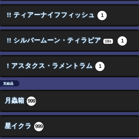
!!
ティアーナイフフィッシュ
1
!!
シルバームーン・ティラピア
1
18s
!
アスタクス・ラメントラム
1
支給品
月蟲箱
999
星イクラ
999