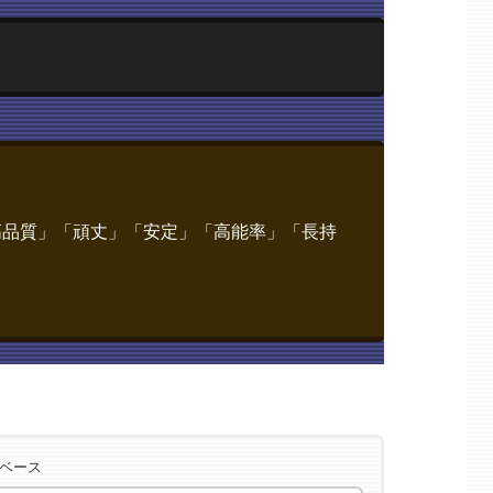
高品質」「頑丈」「安定」「高能率」「長持
2>
2>
タベース