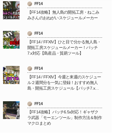
FF14
【FF14攻略】無人島の開拓工房・ねこみ
みさんのおねがいスケジュールメーカー
FF14
【FF14 / FFXIV】ひと目で分かる無人島・
開拓工房スケジュールメーカー！パッチ
7.x対応【島産品・貿易ツール】
FF14
【FF14 / FFXIV】今週と来週のスケジュー
ル２週間分を一気に登録！おすすめ無人
島・開拓工房スケジュール【パッチ7.x対
応 / 毎週更新中】
FF14
【FF14攻略】パッチ6.5x対応！ギャザク
ラ武器「モーエンツール」制作方法＆制作
マクロまとめ