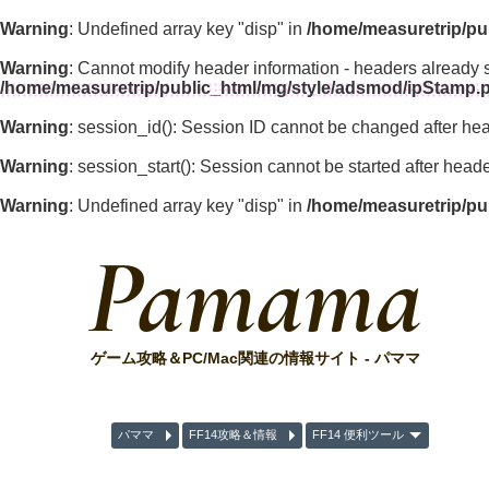
Warning
: Undefined array key "disp" in
/home/measuretrip/pu
Warning
: Cannot modify header information - headers already 
/home/measuretrip/public_html/mg/style/adsmod/ipStamp.
Warning
: session_id(): Session ID cannot be changed after he
Warning
: session_start(): Session cannot be started after hea
Warning
: Undefined array key "disp" in
/home/measuretrip/pu
Pamama
ゲーム攻略＆PC/Mac関連の情報サイト - パママ
パママ
FF14攻略＆情報
FF14 便利ツール