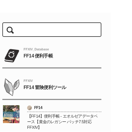
FFXIV_Database
FF14 便利手帳
FFXIV
FF14 冒険便利ツール
FF14
【FF14】便利手帳 - エオルゼアデータベ
ース【黄金のレガシー パッチ7.5対応
FFXIV】