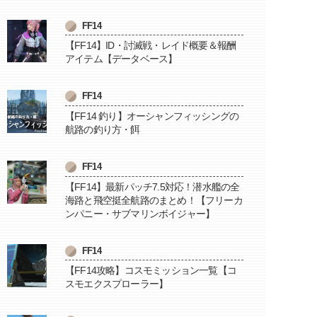
FF14
【FF14】ID・討滅戦・レイド概要＆報酬
アイテム【データベース】
FF14
【FF14 釣り】オーシャンフィッシングの
航路の釣り方・餌
FF14
【FF14】最新パッチ7.5対応！潜水艦の全
海路と飛空挺全航路のまとめ！【フリーカ
ンパニー・サブマリンボイジャー】
FF14
【FF14攻略】コスモミッション一覧【コ
スモエクスプローラー】