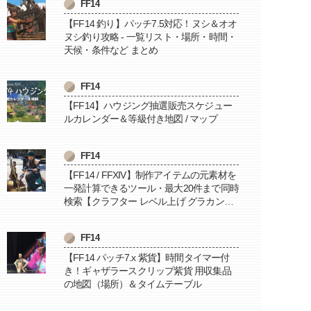
FF14
【FF14 釣り】パッチ7.5対応！ヌシ＆オオ
ヌシ釣り攻略 - 一覧リスト・場所・時間・
天候・条件など まとめ
FF14
【FF14】ハウジング抽選販売スケジュー
ルカレンダー＆等級付き地図 / マップ
FF14
【FF14 / FFXIV】制作アイテムの元素材を
一発計算できるツール・最大20件まで同時
検索【クラフター レベル上げ グラカン納
品に便利】
FF14
【FF14 パッチ7.x 紫貨】時間タイマー付
き！ギャザラースクリップ紫貨 用収集品
の地図（場所）＆タイムテーブル