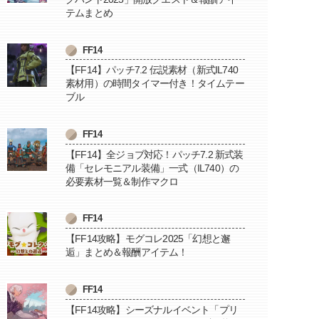
テムまとめ
FF14
【FF14】パッチ7.2 伝説素材（新式IL740
素材用）の時間タイマー付き！タイムテー
ブル
FF14
【FF14】全ジョブ対応！パッチ7.2 新式装
備「セレモニアル装備」一式（IL740）の
必要素材一覧＆制作マクロ
FF14
【FF14攻略】モグコレ2025「幻想と邂
逅」まとめ＆報酬アイテム！
FF14
【FF14攻略】シーズナルイベント「プリ