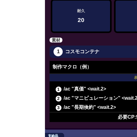
耐久
20
素材
1
コスモコンテナ
制作マクロ（例）
/ac "真価" <wait.2>
/ac "マニピュレーション" <wait.
/ac "長期倹約" <wait.2>
/ac "イノベーション" <wait.2>
必要CP:
/ac "精密作業" <wait.3>
/ac "精密作業" <wait.3>
支給品