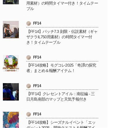
用素材）の時間タイマー付き！タイムテー
ブル
FF14
【FF14】パッチ7.3 刻限・伝説素材（ギャ
ザクラIL750用素材）の時間タイマー付
き！タイムテーブル
FF14
【FF14攻略】モグコレ2025「奇譚の探究
者」まとめ＆報酬アイテム！
FF14
【FF14】クレセントアイル：南征編 - 三
日月島南部のマップと天気予報付き
FF14
【FF14攻略】シーズナルイベント「エッ
グハント2025」開放クエスト＆報酬アイ