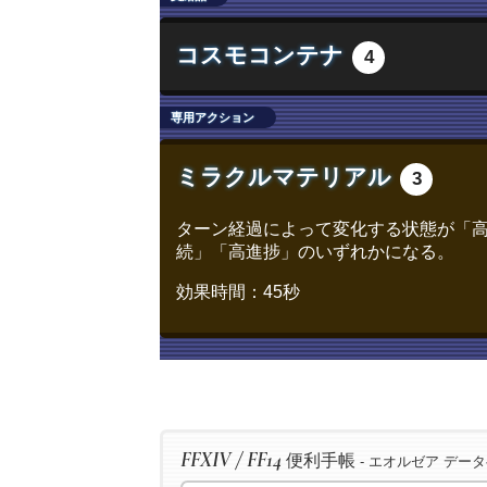
/ac "精密作業" <wait.3>
コスモコンテナ
4
/ac "精密作業" <wait.3>
/ac "最終確認" <wait.2>
専用アクション
/ac "精密作業" <wait.3>
/ac "精密作業" <wait.3>
ミラクルマテリアル
3
/ac "加工" <wait.3>
/ac "匠の絶技" <wait.3>
ターン経過によって変化する状態が「
続」「高進捗」のいずれかになる。
/ac "グレートストライド" <wait.
/ac "イノベーション" <wait.2>
効果時間：45秒
/ac "下地加工" <wait.3>
/ac "グレートストライド" <wait.
/ac "ビエルゴの祝福" <wait.3>
/ac "作業" <wait.3>
FFXIV / FF14
便利手帳
- エオルゼア デー