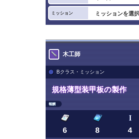
ミッション
木工師
Bクラス・ミッション
規格薄型装甲板の製作
報酬
6
8
4