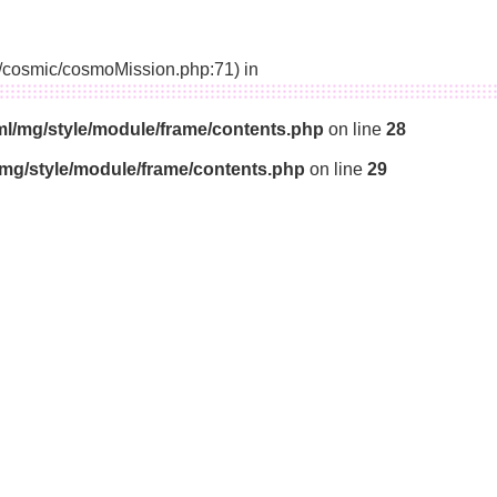
14/cosmic/cosmoMission.php:71) in
ml/mg/style/module/frame/contents.php
on line
28
/mg/style/module/frame/contents.php
on line
29