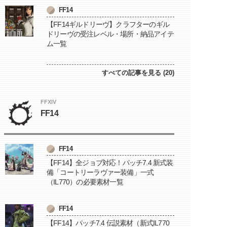
FF14
【FF14ギルドリーヴ】クラフターのギル
ドリーヴの受注レベル・場所・納品アイテ
ム一覧
すべての記事を見る (20)
FFXIV
FF14
FF14
【FF14】全ジョブ対応！パッチ7.4 新式装
備「コートリーラヴァー装備」一式
（IL770）の必要素材一覧
FF14
【FF14】パッチ7.4 伝説素材（新式IL770