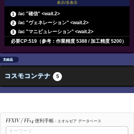
表示/非表示
/ac "確信" <wait.2>
/ac "ヴェネレーション" <wait.2>
/ac "マニピュレーション" <wait.2>
/ac "長期倹約" <wait.2>
必要CP:519（参考：作業精度 5388 / 加工精度 5200）
/ac "最終確認" <wait.2>
/ac "下地作業" <wait.3>
支給品
/ac "精密作業" <wait.3>
コスモコンテナ
5
/ac "イノベーション" <wait.2>
/ac "加工" <wait.3>
/ac "洗練加工" <wait.3>
/ac "加工" <wait.3>
/ac "洗練加工" <wait.3>
FFXIV / FF14
便利手帳
/ac "加工" <wait.3>
- エオルゼア データベース
/ac "洗練加工" <wait.3>