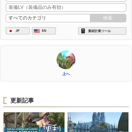
/ac "イノベーション" <wait.2>
/ac "匠の神業" <wait.3>
/ac "グレートストライド" <wait.2>
JP
EN
素材計算ツール
/ac "ビエルゴの祝福" <wait.3>
/ac "作業" <wait.3>
上へ
更新記事