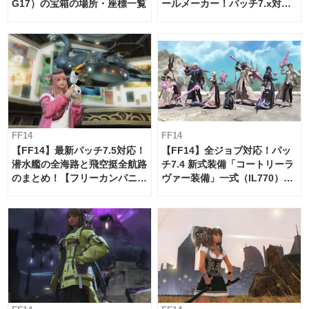
G17）の宝箱の場所・座標一覧
ールメーカー！パッチ7.x対応
【島産品・貿易ツール】
FF14
FF14
【FF14】最新パッチ7.5対応！
【FF14】全ジョブ対応！パッ
潜水艦の全海路と飛空挺全航路
チ7.4 新式装備「コートリーラ
のまとめ！【フリーカンパニ
ヴァー装備」一式（IL770）の
ー・サブマリンボイジャー】
必要素材一覧