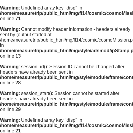
Warning
: Undefined array key "disp" in
/home/measuretrip/public_html/mg/ff14/cosmic/cosmoMiss
on line
71
Warning
: Cannot modify header information - headers already
sent by (output started at
/home/measuretrip/public_html/mg/ff14/cosmic/cosmoMission.p
in
/home/measuretrip/public_html/mg/style/adsmod/ipStamp.
on line
13
Warning
: session_id(): Session ID cannot be changed after
headers have already been sent in
/home/measuretrip/public_html/mg/style/module/frame/con
on line
28
Warning
: session_start(): Session cannot be started after
headers have already been sent in
/home/measuretrip/public_html/mg/style/module/frame/con
on line
29
Warning
: Undefined array key "disp" in
/home/measuretrip/public_html/mg/ff14/cosmic/cosmoMiss
on line
21