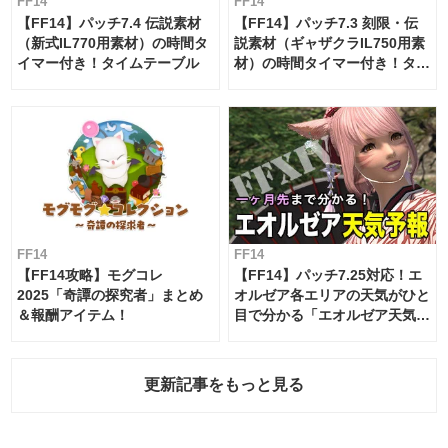
FF14
FF14
【FF14】パッチ7.4 伝説素材
【FF14】パッチ7.3 刻限・伝
（新式IL770用素材）の時間タ
説素材（ギャザクラIL750用素
イマー付き！タイムテーブル
材）の時間タイマー付き！タイ
ムテーブル
FF14
FF14
【FF14攻略】モグコレ
【FF14】パッチ7.25対応！エ
2025「奇譚の探究者」まとめ
オルゼア各エリアの天気がひと
＆報酬アイテム！
目で分かる「エオルゼア天気予
報」！
更新記事をもっと見る