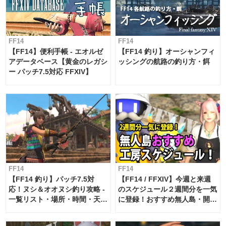
FF14
FF14
【FF14】便利手帳 - エオルゼ
【FF14 釣り】オーシャンフィ
アデータベース【黄金のレガシ
ッシングの航路の釣り方・餌
ー パッチ7.5対応 FFXIV】
FF14
FF14
【FF14 釣り】パッチ7.5対
【FF14 / FFXIV】今週と来週
応！ヌシ＆オオヌシ釣り攻略 -
のスケジュール２週間分を一気
一覧リスト・場所・時間・天
に登録！おすすめ無人島・開拓
候・条件など まとめ
工房スケジュール【パッチ7.x
対応 / 毎週更新中】