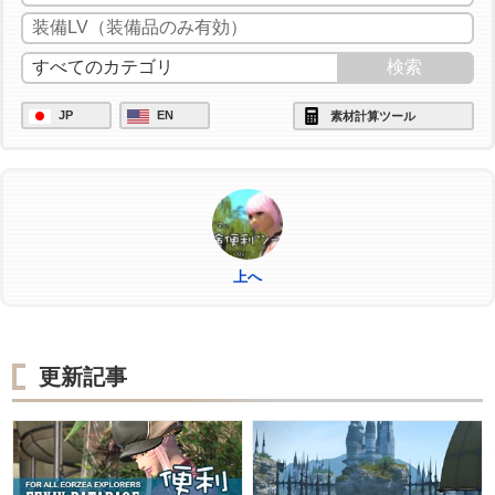
/ac "イノベーション" <wait.2>
/ac "匠の神業" <wait.3>
/ac "匠の神業" <wait.3>
JP
EN
素材計算ツール
/ac "グレートストライド" <wait.2>
/ac "ビエルゴの祝福" <wait.3>
/ac "作業" <wait.3>
上へ
更新記事