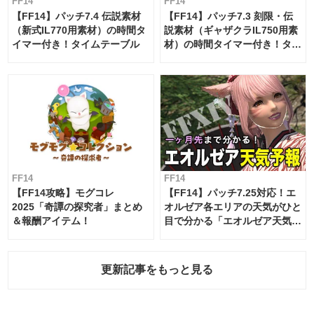
FF14
FF14
【FF14】パッチ7.4 伝説素材
【FF14】パッチ7.3 刻限・伝
（新式IL770用素材）の時間タ
説素材（ギャザクラIL750用素
イマー付き！タイムテーブル
材）の時間タイマー付き！タイ
ムテーブル
FF14
FF14
【FF14攻略】モグコレ
【FF14】パッチ7.25対応！エ
2025「奇譚の探究者」まとめ
オルゼア各エリアの天気がひと
＆報酬アイテム！
目で分かる「エオルゼア天気予
報」！
更新記事をもっと見る