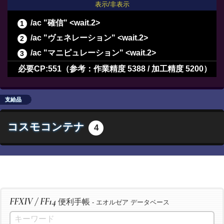
表示/非表示
/ac "確信" <wait.2>
/ac "ヴェネレーション" <wait.2>
/ac "マニピュレーション" <wait.2>
/ac "長期倹約" <wait.2>
必要CP:551（参考：作業精度 5388 / 加工精度 5200）
/ac "最終確認" <wait.2>
/ac "下地作業" <wait.3>
支給品
/ac "精密作業" <wait.3>
コスモコンテナ
4
/ac "イノベーション" <wait.2>
/ac "加工" <wait.3>
/ac "洗練加工" <wait.3>
/ac "加工" <wait.3>
/ac "洗練加工" <wait.3>
FFXIV / FF14
便利手帳
/ac "加工" <wait.3>
- エオルゼア データベース
/ac "洗練加工" <wait.3>