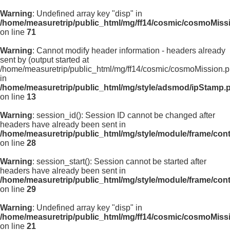
Warning
: Undefined array key "disp" in
/home/measuretrip/public_html/mg/ff14/cosmic/cosmoMiss
on line
71
Warning
: Cannot modify header information - headers already
sent by (output started at
/home/measuretrip/public_html/mg/ff14/cosmic/cosmoMission.p
in
/home/measuretrip/public_html/mg/style/adsmod/ipStamp.
on line
13
Warning
: session_id(): Session ID cannot be changed after
headers have already been sent in
/home/measuretrip/public_html/mg/style/module/frame/con
on line
28
Warning
: session_start(): Session cannot be started after
headers have already been sent in
/home/measuretrip/public_html/mg/style/module/frame/con
on line
29
Warning
: Undefined array key "disp" in
/home/measuretrip/public_html/mg/ff14/cosmic/cosmoMiss
on line
21