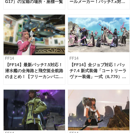
G17）の宝箱の場所・座標一覧
ールメーカー！パッチ7.x対応
【島産品・貿易ツール】
FF14
FF14
【FF14】最新パッチ7.5対応！
【FF14】全ジョブ対応！パッ
潜水艦の全海路と飛空挺全航路
チ7.4 新式装備「コートリーラ
のまとめ！【フリーカンパニ
ヴァー装備」一式（IL770）の
ー・サブマリンボイジャー】
必要素材一覧