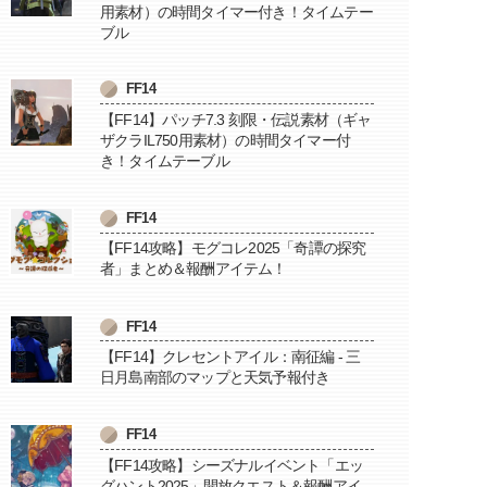
用素材）の時間タイマー付き！タイムテー
ブル
FF14
【FF14】パッチ7.3 刻限・伝説素材（ギャ
ザクラIL750用素材）の時間タイマー付
き！タイムテーブル
FF14
【FF14攻略】モグコレ2025「奇譚の探究
者」まとめ＆報酬アイテム！
FF14
【FF14】クレセントアイル：南征編 - 三
日月島南部のマップと天気予報付き
FF14
【FF14攻略】シーズナルイベント「エッ
グハント2025」開放クエスト＆報酬アイ