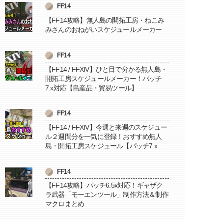
FF14
【FF14攻略】無人島の開拓工房・ねこみ
みさんのおねがいスケジュールメーカー
FF14
【FF14 / FFXIV】ひと目で分かる無人島・
開拓工房スケジュールメーカー！パッチ
7.x対応【島産品・貿易ツール】
FF14
【FF14 / FFXIV】今週と来週のスケジュー
ル２週間分を一気に登録！おすすめ無人
島・開拓工房スケジュール【パッチ7.x対
応 / 毎週更新中】
FF14
【FF14攻略】パッチ6.5x対応！ギャザク
ラ武器「モーエンツール」制作方法＆制作
マクロまとめ