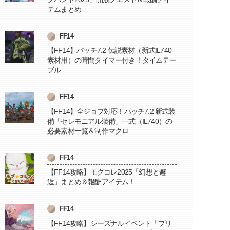
テムまとめ
FF14
【FF14】パッチ7.2 伝説素材（新式IL740
素材用）の時間タイマー付き！タイムテー
ブル
FF14
【FF14】全ジョブ対応！パッチ7.2 新式装
備「セレモニアル装備」一式（IL740）の
必要素材一覧＆制作マクロ
FF14
【FF14攻略】モグコレ2025「幻想と邂
逅」まとめ＆報酬アイテム！
FF14
【FF14攻略】シーズナルイベント「プリ