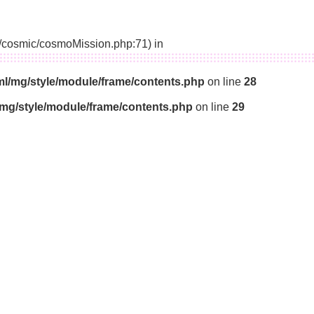
14/cosmic/cosmoMission.php:71) in
ml/mg/style/module/frame/contents.php
on line
28
/mg/style/module/frame/contents.php
on line
29