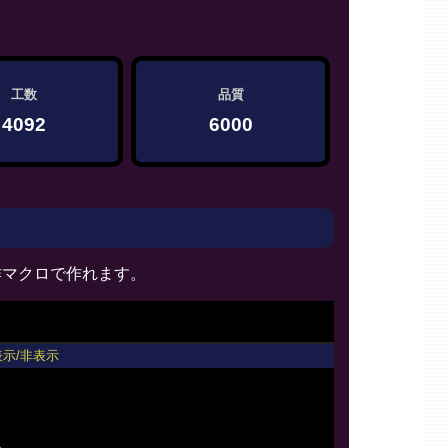
2>
工数
品質
4092
6000
作マクロで作れます。
表示/非表示