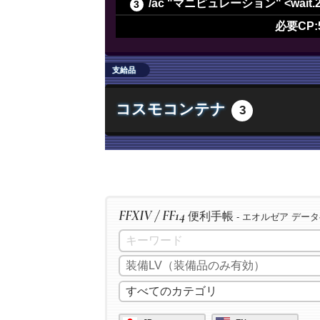
/ac "マニピュレーション" <wait.
/ac "長期倹約" <wait.2>
必要CP:
/ac "最終確認" <wait.2>
/ac "下地作業" <wait.3>
支給品
/ac "精密作業" <wait.3>
コスモコンテナ
3
/ac "イノベーション" <wait.2>
/ac "加工" <wait.3>
/ac "洗練加工" <wait.3>
/ac "加工" <wait.3>
/ac "洗練加工" <wait.3>
FFXIV / FF14
便利手帳
/ac "加工" <wait.3>
- エオルゼア デー
/ac "洗練加工" <wait.3>
/ac "イノベーション" <wait.2>
/ac "匠の神業" <wait.3>
/ac "グレートストライド" <wait.