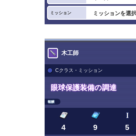
ミッション
木工師
Cクラス・ミッション
眼球保護装備の調達
報酬
4
9
5