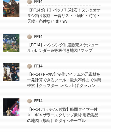
FF14
【FF14 釣り】パッチ7.5対応！ヌシ＆オオ
ヌシ釣り攻略 - 一覧リスト・場所・時間・
天候・条件など まとめ
FF14
【FF14】ハウジング抽選販売スケジュー
ルカレンダー＆等級付き地図 / マップ
FF14
【FF14 / FFXIV】制作アイテムの元素材を
一発計算できるツール・最大20件まで同時
検索【クラフター レベル上げ グラカン納
品に便利】
FF14
【FF14 パッチ7.x 紫貨】時間タイマー付
き！ギャザラースクリップ紫貨 用収集品
の地図（場所）＆タイムテーブル