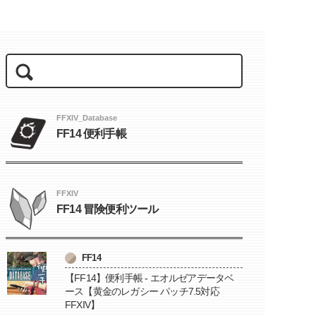
FFXIV_Database
FF14 便利手帳
FFXIV
FF14 冒険便利ツール
FF14
【FF14】便利手帳 - エオルゼアデータベ
ース【黄金のレガシー パッチ7.5対応
FFXIV】