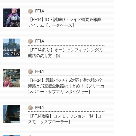
FF14
【FF14】ID・討滅戦・レイド概要＆報酬
アイテム【データベース】
FF14
【FF14 釣り】オーシャンフィッシングの
航路の釣り方・餌
FF14
【FF14】最新パッチ7.5対応！潜水艦の全
海路と飛空挺全航路のまとめ！【フリーカ
ンパニー・サブマリンボイジャー】
FF14
【FF14攻略】コスモミッション一覧【コ
スモエクスプローラー】