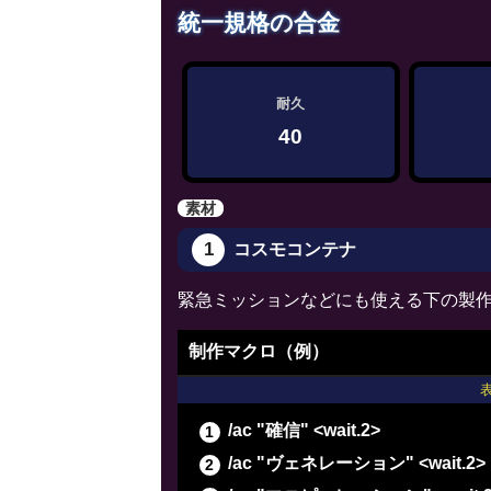
統一規格の合金
/ac "下地加工" <wait.3>
/ac "下地加工" <wait.3>
/ac "グレートストライド" <wait.
耐久
/ac "ビエルゴの祝福" <wait.3>
40
/ac "ヴェネレーション" <wait.2>
/ac "倹約" <wait.2>
素材
/ac "下地作業" <wait.3>
1
コスモコンテナ
/ac "下地作業" <wait.3>
/ac "下地作業" <wait.3>
緊急ミッションなどにも使える下の製
制作マクロ（例）
/ac "確信" <wait.2>
/ac "ヴェネレーション" <wait.2>