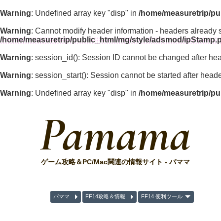
Warning
: Undefined array key "disp" in
/home/measuretrip/pu
Warning
: Cannot modify header information - headers already 
/home/measuretrip/public_html/mg/style/adsmod/ipStamp.
Warning
: session_id(): Session ID cannot be changed after he
Warning
: session_start(): Session cannot be started after hea
Warning
: Undefined array key "disp" in
/home/measuretrip/pu
Pamama
ゲーム攻略＆PC/Mac関連の情報サイト - パママ
パママ
FF14攻略＆情報
FF14 便利ツール