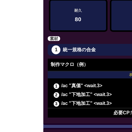
耐久
80
素材
1
統一規格の合金
制作マクロ（例）
/ac "真価" <wait.3>
/ac "下地加工" <wait.3>
/ac "下地加工" <wait.3>
/ac "下地加工" <wait.3>
必要CP:
/ac "パーフェクトメンド" <wait.
/ac "イノベーション" <wait.2>