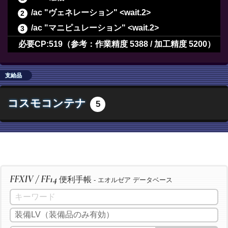
/ac "ヴェネレーション" <wait.2>
/ac "マニピュレーション" <wait.2>
/ac "長期倹約" <wait.2>
必要CP:519（参考：作業精度 5388 / 加工精度 5200）
/ac "最終確認" <wait.2>
/ac "下地作業" <wait.3>
支給品
/ac "精密作業" <wait.3>
コスモコンテナ
5
/ac "イノベーション" <wait.2>
/ac "加工" <wait.3>
/ac "洗練加工" <wait.3>
/ac "加工" <wait.3>
/ac "洗練加工" <wait.3>
FFXIV / FF14
便利手帳
/ac "加工" <wait.3>
- エオルゼア データベース
/ac "洗練加工" <wait.3>
/ac "イノベーション" <wait.2>
/ac "匠の神業" <wait.3>