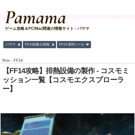
Pamama
ゲーム攻略＆PC/Mac関連の情報サイト - パママ
パママ
FF14攻略＆情報
FF14 便利ツール
ffxiv -
FF14
【FF14攻略】排熱設備の製作 - コスモミ
ッション一覧【コスモエクスプローラ
ー】