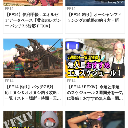
FF14
FF14
【FF14】便利手帳 - エオルゼ
【FF14 釣り】オーシャンフィ
アデータベース【黄金のレガシ
ッシングの航路の釣り方・餌
ー パッチ7.5対応 FFXIV】
FF14
FF14
【FF14 釣り】パッチ7.5対
【FF14 / FFXIV】今週と来週
応！ヌシ＆オオヌシ釣り攻略 -
のスケジュール２週間分を一気
一覧リスト・場所・時間・天
に登録！おすすめ無人島・開拓
候・条件など まとめ
工房スケジュール【パッチ7.x
対応 / 毎週更新中】