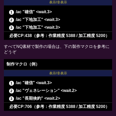
表示/非表示
/ac "確信" <wait.3>
/ac "下地加工" <wait.3>
/ac "下地加工" <wait.3>
/ac "ヴェネレーション" <wait.2>
必要CP:438（参考：作業精度 5388 / 加工精度 5200）
/ac "下地作業" <wait.3>
すべてNQ素材で製作の場合は、下の製作マクロを参考に
/ac "パーフェクトメンド" <wait.3>
どうぞ
/ac "精密作業" <wait.3>
制作マクロ（例）
/ac "イノベーション" <wait.2>
表示/非表示
/ac "下地加工" <wait.3>
/ac "下地加工" <wait.3>
/ac "確信" <wait.3>
/ac "グレートストライド" <wait.2>
/ac "ヴェネレーション" <wait.2>
/ac "ビエルゴの祝福" <wait.3>
/ac "長期倹約" <wait.2>
/ac "下地作業" <wait.3>
/ac "下地加工" <wait.3>
必要CP:706（参考：作業精度 5388 / 加工精度 5200）
/ac "下地作業" <wait.3>