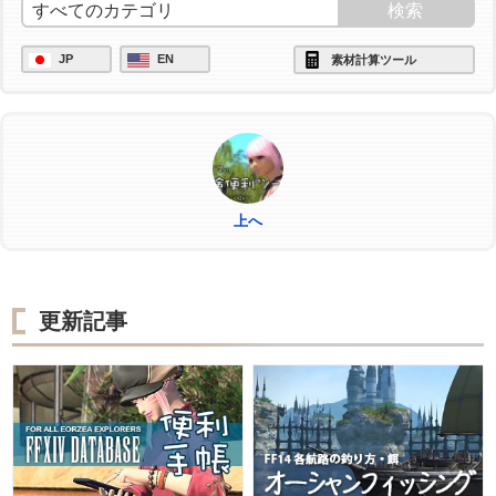
/ac "グレートストライド" <wait.2>
JP
EN
素材計算ツール
/ac "ビエルゴの祝福" <wait.3>
/ac "作業" <wait.3>
上へ
更新記事