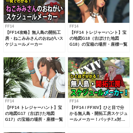
FF14
FF14
【FF14攻略】無人島の開拓工
【FF14 トレジャーハント】宝
房・ねこみみさんのおねがいス
の地図G18（古ぼけた地図
ケジュールメーカー
G18）の宝箱の場所・座標一覧
FF14
FF14
【FF14 トレジャーハント】宝
【FF14 / FFXIV】ひと目で分
の地図G17（古ぼけた地図
かる無人島・開拓工房スケジュ
G17）の宝箱の場所・座標一覧
ールメーカー！パッチ7.x対応
【島産品・貿易ツール】