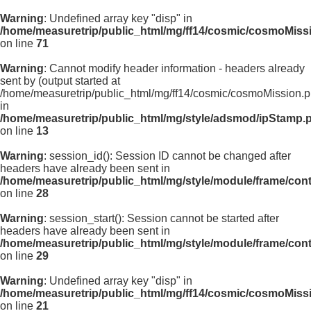
Warning
: Undefined array key "disp" in
/home/measuretrip/public_html/mg/ff14/cosmic/cosmoMiss
on line
71
Warning
: Cannot modify header information - headers already
sent by (output started at
/home/measuretrip/public_html/mg/ff14/cosmic/cosmoMission.p
in
/home/measuretrip/public_html/mg/style/adsmod/ipStamp.
on line
13
Warning
: session_id(): Session ID cannot be changed after
headers have already been sent in
/home/measuretrip/public_html/mg/style/module/frame/con
on line
28
Warning
: session_start(): Session cannot be started after
headers have already been sent in
/home/measuretrip/public_html/mg/style/module/frame/con
on line
29
Warning
: Undefined array key "disp" in
/home/measuretrip/public_html/mg/ff14/cosmic/cosmoMiss
on line
21