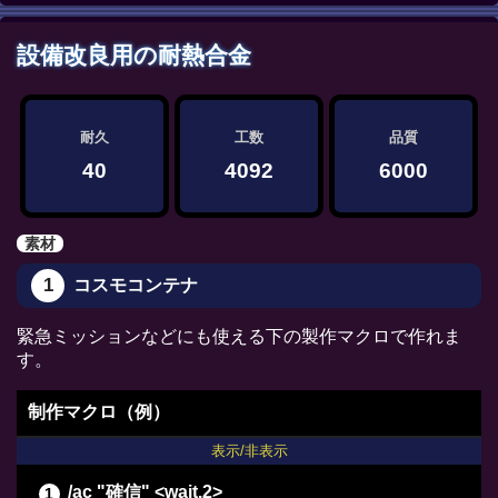
/ac "精密作業" <wait.3>
設備改良用の耐熱合金
/ac "イノベーション" <wait.2>
/ac "下地加工" <wait.3>
/ac "下地加工" <wait.3>
耐久
工数
品質
/ac "下地加工" <wait.3>
40
4092
6000
/ac "下地加工" <wait.3>
/ac "パーフェクトメンド" <wait.3>
素材
/ac "グレートストライド" <wait.2>
1
コスモコンテナ
/ac "イノベーション" <wait.2>
/ac "下地加工" <wait.3>
緊急ミッションなどにも使える下の製作マクロで作れま
/ac "下地加工" <wait.3>
す。
/ac "グレートストライド" <wait.2>
制作マクロ（例）
/ac "ビエルゴの祝福" <wait.3>
表示/非表示
/ac "下地作業" <wait.3>
/ac "確信" <wait.2>