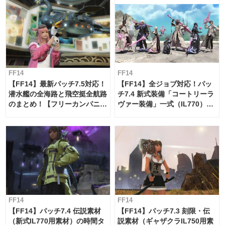
FF14
FF14
【FF14】最新パッチ7.5対応！
【FF14】全ジョブ対応！パッ
潜水艦の全海路と飛空挺全航路
チ7.4 新式装備「コートリーラ
のまとめ！【フリーカンパニ
ヴァー装備」一式（IL770）の
ー・サブマリンボイジャー】
必要素材一覧
FF14
FF14
【FF14】パッチ7.4 伝説素材
【FF14】パッチ7.3 刻限・伝
（新式IL770用素材）の時間タ
説素材（ギャザクラIL750用素