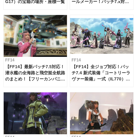
G17）の宝箱の場所・座標一覧
ールメーカー！パッチ7.x対応
【島産品・貿易ツール】
FF14
FF14
【FF14】最新パッチ7.5対応！
【FF14】全ジョブ対応！パッ
潜水艦の全海路と飛空挺全航路
チ7.4 新式装備「コートリーラ
のまとめ！【フリーカンパニ
ヴァー装備」一式（IL770）の
ー・サブマリンボイジャー】
必要素材一覧