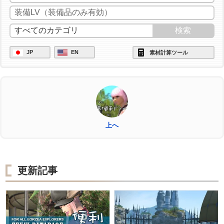
/ac "イノベーション" <wait.2>
/ac "匠の神業" <wait.3>
/ac "グレートストライド" <wait.2>
JP
EN
素材計算ツール
/ac "ビエルゴの祝福" <wait.3>
/ac "作業" <wait.3>
上へ
更新記事