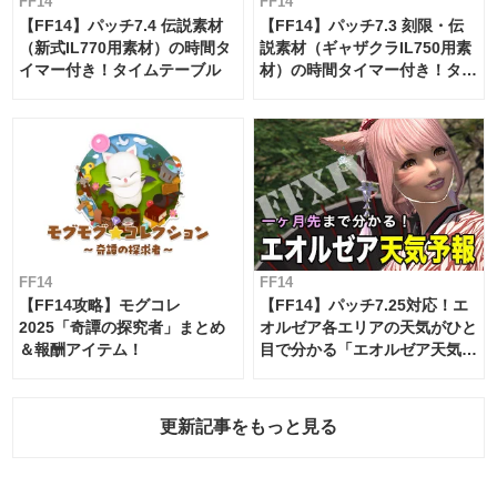
FF14
FF14
【FF14】パッチ7.4 伝説素材
【FF14】パッチ7.3 刻限・伝
（新式IL770用素材）の時間タ
説素材（ギャザクラIL750用素
イマー付き！タイムテーブル
材）の時間タイマー付き！タイ
ムテーブル
FF14
FF14
【FF14攻略】モグコレ
【FF14】パッチ7.25対応！エ
2025「奇譚の探究者」まとめ
オルゼア各エリアの天気がひと
＆報酬アイテム！
目で分かる「エオルゼア天気予
報」！
更新記事をもっと見る