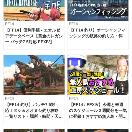
FF14
FF14
【FF14】便利手帳 - エオルゼ
【FF14 釣り】オーシャンフィ
アデータベース【黄金のレガシ
ッシングの航路の釣り方・餌
ー パッチ7.5対応 FFXIV】
FF14
FF14
【FF14 釣り】パッチ7.5対
【FF14 / FFXIV】今週と来週
応！ヌシ＆オオヌシ釣り攻略 -
のスケジュール２週間分を一気
一覧リスト・場所・時間・天
に登録！おすすめ無人島・開拓
候・条件など まとめ
工房スケジュール【パッチ7.x
対応 / 毎週更新中】