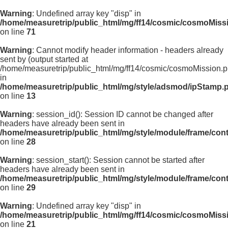
Warning
: Undefined array key "disp" in
/home/measuretrip/public_html/mg/ff14/cosmic/cosmoMiss
on line
71
Warning
: Cannot modify header information - headers already
sent by (output started at
/home/measuretrip/public_html/mg/ff14/cosmic/cosmoMission.p
in
/home/measuretrip/public_html/mg/style/adsmod/ipStamp.
on line
13
Warning
: session_id(): Session ID cannot be changed after
headers have already been sent in
/home/measuretrip/public_html/mg/style/module/frame/con
on line
28
Warning
: session_start(): Session cannot be started after
headers have already been sent in
/home/measuretrip/public_html/mg/style/module/frame/con
on line
29
Warning
: Undefined array key "disp" in
/home/measuretrip/public_html/mg/ff14/cosmic/cosmoMiss
on line
21