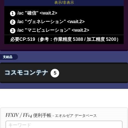
表示/非表示
/ac "確信" <wait.2>
/ac "ヴェネレーション" <wait.2>
/ac "マニピュレーション" <wait.2>
/ac "長期倹約" <wait.2>
必要CP:519（参考：作業精度 5388 / 加工精度 5200）
/ac "最終確認" <wait.2>
/ac "下地作業" <wait.3>
支給品
/ac "精密作業" <wait.3>
コスモコンテナ
5
/ac "イノベーション" <wait.2>
/ac "加工" <wait.3>
/ac "洗練加工" <wait.3>
/ac "加工" <wait.3>
/ac "洗練加工" <wait.3>
FFXIV / FF14
便利手帳
/ac "加工" <wait.3>
- エオルゼア データベース
/ac "洗練加工" <wait.3>