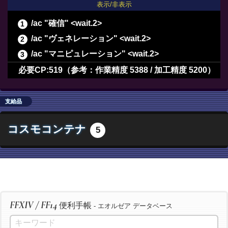
表示/非表示
/ac "確信" <wait.2>
/ac "ヴェネレーション" <wait.2>
/ac "マニピュレーション" <wait.2>
/ac "長期倹約" <wait.2>
必要CP:519（参考：作業精度 5388 / 加工精度 5200）
/ac "最終確認" <wait.2>
/ac "下地作業" <wait.3>
支給品
/ac "精密作業" <wait.3>
コスモコンテナ
5
/ac "イノベーション" <wait.2>
/ac "加工" <wait.3>
/ac "洗練加工" <wait.3>
/ac "加工" <wait.3>
/ac "洗練加工" <wait.3>
FFXIV / FF14
便利手帳
/ac "加工" <wait.3>
- エオルゼア データベース
/ac "洗練加工" <wait.3>