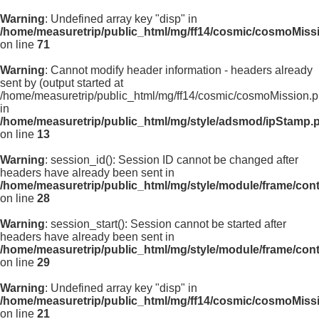
Warning
: Undefined array key "disp" in
/home/measuretrip/public_html/mg/ff14/cosmic/cosmoMiss
on line
71
Warning
: Cannot modify header information - headers already
sent by (output started at
/home/measuretrip/public_html/mg/ff14/cosmic/cosmoMission.p
in
/home/measuretrip/public_html/mg/style/adsmod/ipStamp.
on line
13
Warning
: session_id(): Session ID cannot be changed after
headers have already been sent in
/home/measuretrip/public_html/mg/style/module/frame/con
on line
28
Warning
: session_start(): Session cannot be started after
headers have already been sent in
/home/measuretrip/public_html/mg/style/module/frame/con
on line
29
Warning
: Undefined array key "disp" in
/home/measuretrip/public_html/mg/ff14/cosmic/cosmoMiss
on line
21