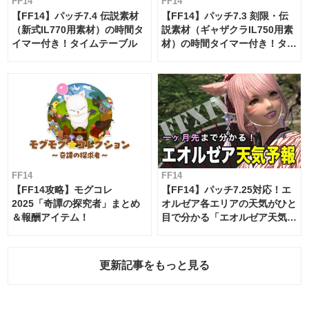
FF14
FF14
【FF14】パッチ7.4 伝説素材
【FF14】パッチ7.3 刻限・伝
（新式IL770用素材）の時間タ
説素材（ギャザクラIL750用素
イマー付き！タイムテーブル
材）の時間タイマー付き！タイ
ムテーブル
FF14
FF14
【FF14攻略】モグコレ
【FF14】パッチ7.25対応！エ
2025「奇譚の探究者」まとめ
オルゼア各エリアの天気がひと
＆報酬アイテム！
目で分かる「エオルゼア天気予
報」！
更新記事をもっと見る