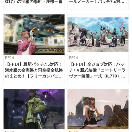
G17）の宝箱の場所・座標一覧
ールメーカー！パッチ7.x対応
【島産品・貿易ツール】
FF14
FF14
【FF14】最新パッチ7.5対応！
【FF14】全ジョブ対応！パッ
潜水艦の全海路と飛空挺全航路
チ7.4 新式装備「コートリーラ
のまとめ！【フリーカンパニ
ヴァー装備」一式（IL770）の
ー・サブマリンボイジャー】
必要素材一覧