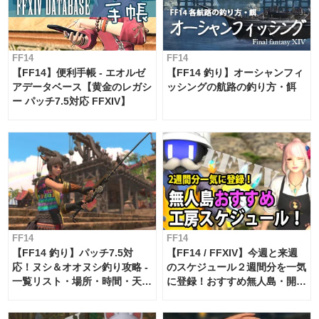
FF14
FF14
【FF14】便利手帳 - エオルゼ
【FF14 釣り】オーシャンフィ
アデータベース【黄金のレガシ
ッシングの航路の釣り方・餌
ー パッチ7.5対応 FFXIV】
FF14
FF14
【FF14 釣り】パッチ7.5対
【FF14 / FFXIV】今週と来週
応！ヌシ＆オオヌシ釣り攻略 -
のスケジュール２週間分を一気
一覧リスト・場所・時間・天
に登録！おすすめ無人島・開拓
候・条件など まとめ
工房スケジュール【パッチ7.x
対応 / 毎週更新中】