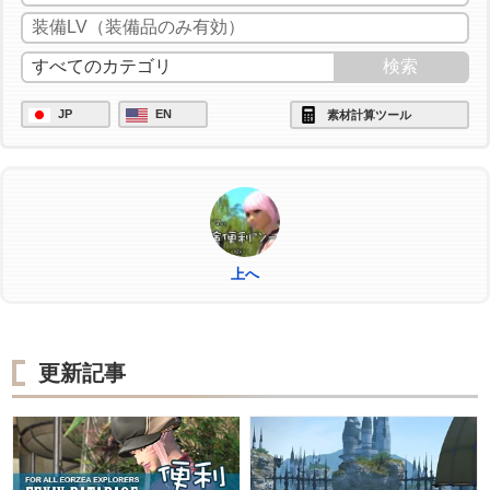
/ac "イノベーション" <wait.2>
/ac "匠の神業" <wait.3>
/ac "グレートストライド" <wait.2>
JP
EN
素材計算ツール
/ac "ビエルゴの祝福" <wait.3>
/ac "作業" <wait.3>
上へ
更新記事