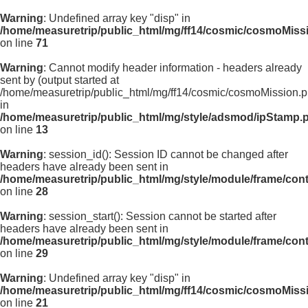
Warning
: Undefined array key "disp" in
/home/measuretrip/public_html/mg/ff14/cosmic/cosmoMiss
on line
71
Warning
: Cannot modify header information - headers already
sent by (output started at
/home/measuretrip/public_html/mg/ff14/cosmic/cosmoMission.p
in
/home/measuretrip/public_html/mg/style/adsmod/ipStamp.
on line
13
Warning
: session_id(): Session ID cannot be changed after
headers have already been sent in
/home/measuretrip/public_html/mg/style/module/frame/con
on line
28
Warning
: session_start(): Session cannot be started after
headers have already been sent in
/home/measuretrip/public_html/mg/style/module/frame/con
on line
29
Warning
: Undefined array key "disp" in
/home/measuretrip/public_html/mg/ff14/cosmic/cosmoMiss
on line
21