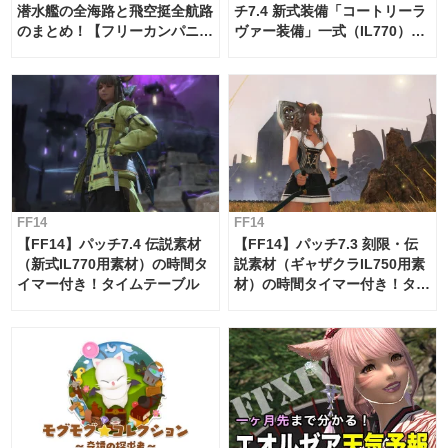
潜水艦の全海路と飛空挺全航路
チ7.4 新式装備「コートリーラ
のまとめ！【フリーカンパニ
ヴァー装備」一式（IL770）の
ー・サブマリンボイジャー】
必要素材一覧
FF14
FF14
【FF14】パッチ7.4 伝説素材
【FF14】パッチ7.3 刻限・伝
（新式IL770用素材）の時間タ
説素材（ギャザクラIL750用素
イマー付き！タイムテーブル
材）の時間タイマー付き！タイ
ムテーブル