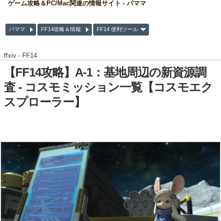
ゲーム攻略＆PC/Mac関連の情報サイト - パママ
パママ
FF14攻略＆情報
FF14 便利ツール
ffxiv -
FF14
【FF14攻略】A-1：基地周辺の新資源調
査 - コスモミッション一覧【コスモエク
スプローラー】