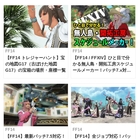
FF14
FF14
【FF14 トレジャーハント】宝
【FF14 / FFXIV】ひと目で分
の地図G17（古ぼけた地図
かる無人島・開拓工房スケジュ
G17）の宝箱の場所・座標一覧
ールメーカー！パッチ7.x対応
【島産品・貿易ツール】
FF14
FF14
【FF14】最新パッチ7.5対応！
【FF14】全ジョブ対応！パッ