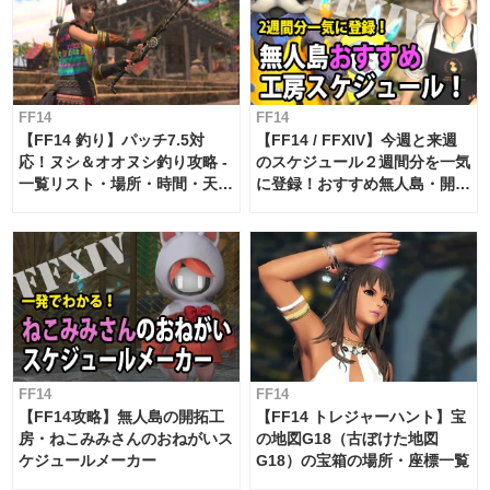
FF14
FF14
【FF14 釣り】パッチ7.5対
【FF14 / FFXIV】今週と来週
応！ヌシ＆オオヌシ釣り攻略 -
のスケジュール２週間分を一気
一覧リスト・場所・時間・天
に登録！おすすめ無人島・開拓
候・条件など まとめ
工房スケジュール【パッチ7.x
対応 / 毎週更新中】
FF14
FF14
【FF14攻略】無人島の開拓工
【FF14 トレジャーハント】宝
房・ねこみみさんのおねがいス
の地図G18（古ぼけた地図
ケジュールメーカー
G18）の宝箱の場所・座標一覧