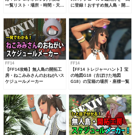
一覧リスト・場所・時間・天
に登録！おすすめ無人島・開拓
候・条件など まとめ
工房スケジュール【パッチ7.x
対応 / 毎週更新中】
FF14
FF14
【FF14攻略】無人島の開拓工
【FF14 トレジャーハント】宝
房・ねこみみさんのおねがいス
の地図G18（古ぼけた地図
ケジュールメーカー
G18）の宝箱の場所・座標一覧