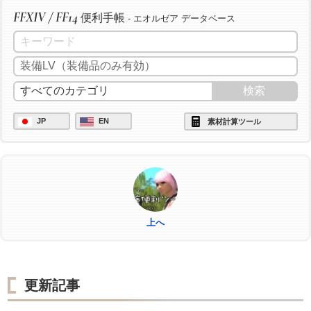
FFXIV / FF14
便利手帳
/ac "上級加工" <wait.3>
- エオルゼア データベース
/ac "イノベーション" <wait.2>
/ac "経過観察" <wait.3>
/ac "上級加工" <wait.3>
/ac "グレートストライド" <wait.2>
JP
EN
素材計算ツール
/ac "ビエルゴの祝福" <wait.3>
/ac "パーフェクトメンド" <wait.3>
/ac "匠の絶技" <wait.3>
/ac "ヴェネレーション" <wait.2>
/ac "下地作業" <wait.3>
上へ
/ac "下地作業" <wait.3>
/ac "下地作業" <wait.3>
/ac "下地作業" <wait.3>
更新記事
/ac "ヴェネレーション" <wait.2>
/ac "模範作業" <wait.3>