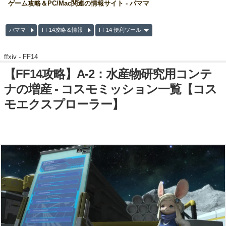
ゲーム攻略＆PC/Mac関連の情報サイト - パママ
パママ
FF14攻略＆情報
FF14 便利ツール
ffxiv -
FF14
【FF14攻略】A-2：水産物研究用コンテ
ナの増産 - コスモミッション一覧【コス
モエクスプローラー】