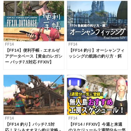
/ac "模範作業" <wait.3>
FF14
FF14
【FF14】便利手帳 - エオルゼ
【FF14 釣り】オーシャンフィ
アデータベース【黄金のレガシ
ッシングの航路の釣り方・餌
ー パッチ7.5対応 FFXIV】
FF14
FF14
【FF14 釣り】パッチ7.5対
【FF14 / FFXIV】今週と来週
応！ヌシ＆オオヌシ釣り攻略 -
のスケジュール２週間分を一気