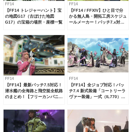
FF14
FF14
【FF14 トレジャーハント】宝
【FF14 / FFXIV】ひと目で分
の地図G17（古ぼけた地図
かる無人島・開拓工房スケジュ
G17）の宝箱の場所・座標一覧
ールメーカー！パッチ7.x対応
【島産品・貿易ツール】
FF14
FF14
【FF14】最新パッチ7.5対応！
【FF14】全ジョブ対応！パッ
潜水艦の全海路と飛空挺全航路
チ7.4 新式装備「コートリーラ
のまとめ！【フリーカンパニ
ヴァー装備」一式（IL770）の
ー・サブマリンボイジャー】
必要素材一覧