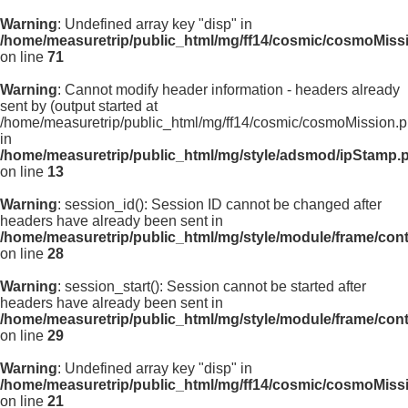
Warning
: Undefined array key "disp" in
/home/measuretrip/public_html/mg/ff14/cosmic/cosmoMiss
on line
71
Warning
: Cannot modify header information - headers already
sent by (output started at
/home/measuretrip/public_html/mg/ff14/cosmic/cosmoMission.p
in
/home/measuretrip/public_html/mg/style/adsmod/ipStamp.
on line
13
Warning
: session_id(): Session ID cannot be changed after
headers have already been sent in
/home/measuretrip/public_html/mg/style/module/frame/con
on line
28
Warning
: session_start(): Session cannot be started after
headers have already been sent in
/home/measuretrip/public_html/mg/style/module/frame/con
on line
29
Warning
: Undefined array key "disp" in
/home/measuretrip/public_html/mg/ff14/cosmic/cosmoMiss
on line
21