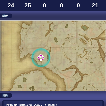
24
25
0
0
0
21
場所
目的
採掘師で素材アイテムを採集し