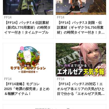
FF14
FF14
【FF14】パッチ7.4 伝説素材
【FF14】パッチ7.3 刻限・伝
（新式IL770用素材）の時間タ
説素材（ギャザクラIL750用素
イマー付き！タイムテーブル
材）の時間タイマー付き！タイ
ムテーブル
FF14
FF14
【FF14攻略】モグコレ
【FF14】パッチ7.25対応！エ
2025「奇譚の探究者」まとめ
オルゼア各エリアの天気がひと
＆報酬アイテム！
目で分かる「エオルゼア天気予
報」！