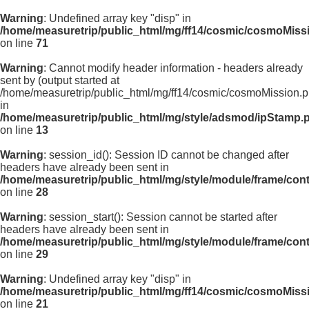
Warning
: Undefined array key "disp" in
/home/measuretrip/public_html/mg/ff14/cosmic/cosmoMiss
on line
71
Warning
: Cannot modify header information - headers already
sent by (output started at
/home/measuretrip/public_html/mg/ff14/cosmic/cosmoMission.p
in
/home/measuretrip/public_html/mg/style/adsmod/ipStamp.
on line
13
Warning
: session_id(): Session ID cannot be changed after
headers have already been sent in
/home/measuretrip/public_html/mg/style/module/frame/con
on line
28
Warning
: session_start(): Session cannot be started after
headers have already been sent in
/home/measuretrip/public_html/mg/style/module/frame/con
on line
29
Warning
: Undefined array key "disp" in
/home/measuretrip/public_html/mg/ff14/cosmic/cosmoMiss
on line
21