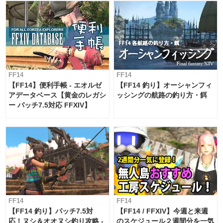
FF14
FF14
【FF14】便利手帳 - エオルゼ
【FF14 釣り】オーシャンフィ
アデータベース【黄金のレガシ
ッシングの航路の釣り方・餌
ー パッチ7.5対応 FFXIV】
FF14
FF14
【FF14 釣り】パッチ7.5対
【FF14 / FFXIV】今週と来週
応！ヌシ＆オオヌシ釣り攻略 -
のスケジュール２週間分を一気