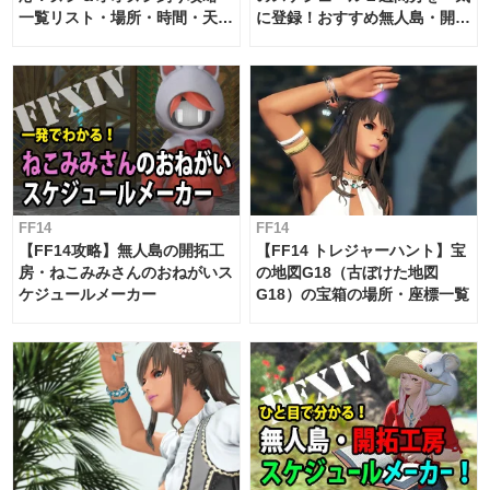
一覧リスト・場所・時間・天
に登録！おすすめ無人島・開拓
候・条件など まとめ
工房スケジュール【パッチ7.x
対応 / 毎週更新中】
FF14
FF14
【FF14攻略】無人島の開拓工
【FF14 トレジャーハント】宝
房・ねこみみさんのおねがいス
の地図G18（古ぼけた地図
ケジュールメーカー
G18）の宝箱の場所・座標一覧