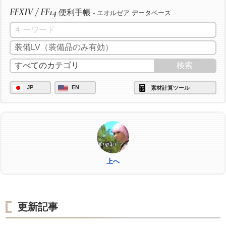
FFXIV / FF14
便利手帳
- エオルゼア データベース
JP
EN
素材計算ツール
上へ
更新記事