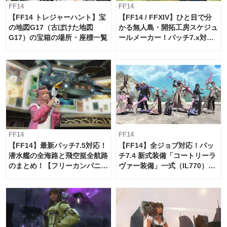
FF14
FF14
【FF14 トレジャーハント】宝
【FF14 / FFXIV】ひと目で分
の地図G17（古ぼけた地図
かる無人島・開拓工房スケジュ
G17）の宝箱の場所・座標一覧
ールメーカー！パッチ7.x対応
【島産品・貿易ツール】
FF14
FF14
【FF14】最新パッチ7.5対応！
【FF14】全ジョブ対応！パッ
潜水艦の全海路と飛空挺全航路
チ7.4 新式装備「コートリーラ
のまとめ！【フリーカンパニ
ヴァー装備」一式（IL770）の
ー・サブマリンボイジャー】
必要素材一覧