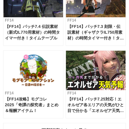
FF14
FF14
【FF14】パッチ7.4 伝説素材
【FF14】パッチ7.3 刻限・伝
（新式IL770用素材）の時間タ
説素材（ギャザクラIL750用素
イマー付き！タイムテーブル
材）の時間タイマー付き！タイ
ムテーブル
FF14
FF14
【FF14攻略】モグコレ
【FF14】パッチ7.25対応！エ
2025「奇譚の探究者」まとめ
オルゼア各エリアの天気がひと
＆報酬アイテム！
目で分かる「エオルゼア天気予
報」！