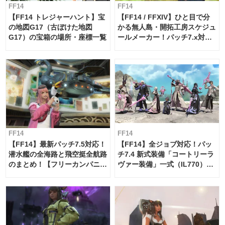
FF14
FF14
【FF14 トレジャーハント】宝
【FF14 / FFXIV】ひと目で分
の地図G17（古ぼけた地図
かる無人島・開拓工房スケジュ
G17）の宝箱の場所・座標一覧
ールメーカー！パッチ7.x対応
【島産品・貿易ツール】
FF14
FF14
【FF14】最新パッチ7.5対応！
【FF14】全ジョブ対応！パッ
潜水艦の全海路と飛空挺全航路
チ7.4 新式装備「コートリーラ
のまとめ！【フリーカンパニ
ヴァー装備」一式（IL770）の
ー・サブマリンボイジャー】
必要素材一覧