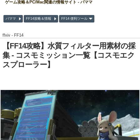
ゲーム攻略＆PC/Mac関連の情報サイト - パママ
パママ
FF14攻略＆情報
FF14 便利ツール
ffxiv -
FF14
【FF14攻略】水質フィルター用素材の採
集 - コスモミッション一覧【コスモエク
スプローラー】