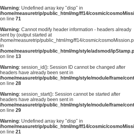
Warning
: Undefined array key "disp" in
/home/measuretrip/public_html/mg/ff14/cosmic/cosmoMiss
on line
71
Warning
: Cannot modify header information - headers already
sent by (output started at
/home/measuretrip/public_html/mg/ff14/cosmic/cosmoMission.p
in
/home/measuretrip/public_html/mg/style/adsmod/ipStamp.
on line
13
Warning
: session_id(): Session ID cannot be changed after
headers have already been sent in
/home/measuretrip/public_html/mg/style/module/frame/con
on line
28
Warning
: session_start(): Session cannot be started after
headers have already been sent in
/home/measuretrip/public_html/mg/style/module/frame/con
on line
29
Warning
: Undefined array key "disp" in
/home/measuretrip/public_html/mg/ff14/cosmic/cosmoMiss
on line
21