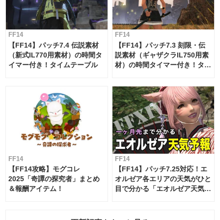
FF14
FF14
【FF14】パッチ7.4 伝説素材
【FF14】パッチ7.3 刻限・伝
（新式IL770用素材）の時間タ
説素材（ギャザクラIL750用素
イマー付き！タイムテーブル
材）の時間タイマー付き！タイ
ムテーブル
FF14
FF14
【FF14攻略】モグコレ
【FF14】パッチ7.25対応！エ
2025「奇譚の探究者」まとめ
オルゼア各エリアの天気がひと
＆報酬アイテム！
目で分かる「エオルゼア天気予
報」！