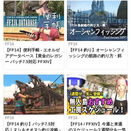
FF14
FF14
【FF14】便利手帳 - エオルゼ
【FF14 釣り】オーシャンフィ
アデータベース【黄金のレガシ
ッシングの航路の釣り方・餌
ー パッチ7.5対応 FFXIV】
FF14
FF14
【FF14 釣り】パッチ7.5対
【FF14 / FFXIV】今週と来週
応！ヌシ＆オオヌシ釣り攻略 -
のスケジュール２週間分を一気