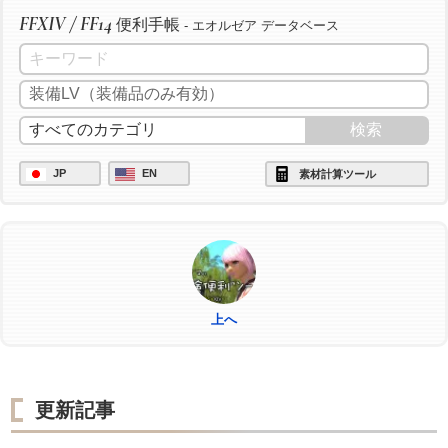
FFXIV / FF14
便利手帳
- エオルゼア データベース
JP
EN
素材計算ツール
上へ
更新記事