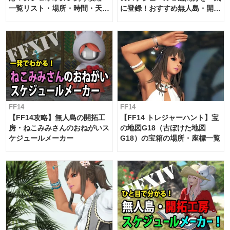
一覧リスト・場所・時間・天
に登録！おすすめ無人島・開拓
候・条件など まとめ
工房スケジュール【パッチ7.x
対応 / 毎週更新中】
FF14
FF14
【FF14攻略】無人島の開拓工
【FF14 トレジャーハント】宝
房・ねこみみさんのおねがいス
の地図G18（古ぼけた地図
ケジュールメーカー
G18）の宝箱の場所・座標一覧