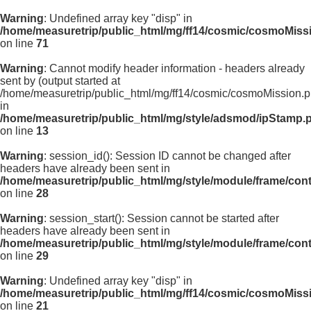
Warning
: Undefined array key "disp" in
/home/measuretrip/public_html/mg/ff14/cosmic/cosmoMiss
on line
71
Warning
: Cannot modify header information - headers already
sent by (output started at
/home/measuretrip/public_html/mg/ff14/cosmic/cosmoMission.p
in
/home/measuretrip/public_html/mg/style/adsmod/ipStamp.
on line
13
Warning
: session_id(): Session ID cannot be changed after
headers have already been sent in
/home/measuretrip/public_html/mg/style/module/frame/con
on line
28
Warning
: session_start(): Session cannot be started after
headers have already been sent in
/home/measuretrip/public_html/mg/style/module/frame/con
on line
29
Warning
: Undefined array key "disp" in
/home/measuretrip/public_html/mg/ff14/cosmic/cosmoMiss
on line
21