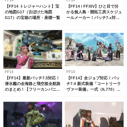
FF14
FF14
【FF14 トレジャーハント】宝
【FF14 / FFXIV】ひと目で分
の地図G17（古ぼけた地図
かる無人島・開拓工房スケジュ
G17）の宝箱の場所・座標一覧
ールメーカー！パッチ7.x対応
【島産品・貿易ツール】
FF14
FF14
【FF14】最新パッチ7.5対応！
【FF14】全ジョブ対応！パッ
潜水艦の全海路と飛空挺全航路
チ7.4 新式装備「コートリーラ
のまとめ！【フリーカンパニ
ヴァー装備」一式（IL770）の
ー・サブマリンボイジャー】
必要素材一覧