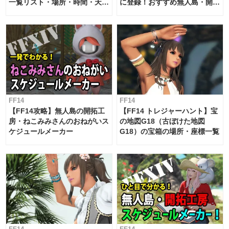
一覧リスト・場所・時間・天
に登録！おすすめ無人島・開拓
候・条件など まとめ
工房スケジュール【パッチ7.x
対応 / 毎週更新中】
FF14
FF14
【FF14攻略】無人島の開拓工
【FF14 トレジャーハント】宝
房・ねこみみさんのおねがいス
の地図G18（古ぼけた地図
ケジュールメーカー
G18）の宝箱の場所・座標一覧