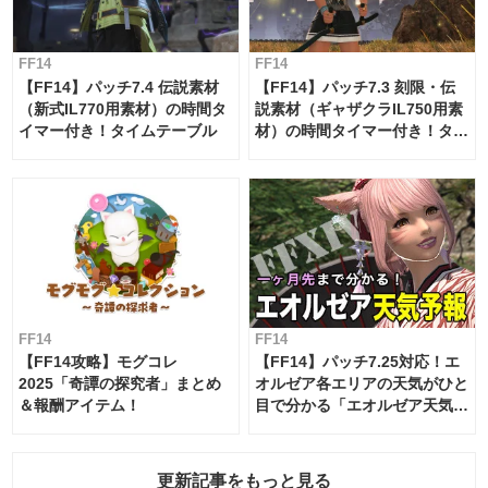
FF14
FF14
【FF14】パッチ7.4 伝説素材
【FF14】パッチ7.3 刻限・伝
（新式IL770用素材）の時間タ
説素材（ギャザクラIL750用素
イマー付き！タイムテーブル
材）の時間タイマー付き！タイ
ムテーブル
FF14
FF14
【FF14攻略】モグコレ
【FF14】パッチ7.25対応！エ
2025「奇譚の探究者」まとめ
オルゼア各エリアの天気がひと
＆報酬アイテム！
目で分かる「エオルゼア天気予
報」！
更新記事をもっと見る