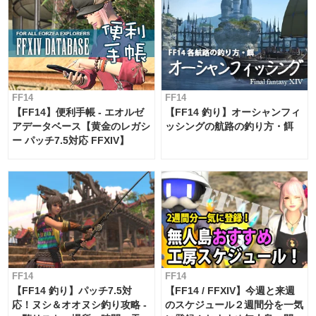
FF14
FF14
【FF14】便利手帳 - エオルゼ
【FF14 釣り】オーシャンフィ
アデータベース【黄金のレガシ
ッシングの航路の釣り方・餌
ー パッチ7.5対応 FFXIV】
FF14
FF14
【FF14 釣り】パッチ7.5対
【FF14 / FFXIV】今週と来週
応！ヌシ＆オオヌシ釣り攻略 -
のスケジュール２週間分を一気