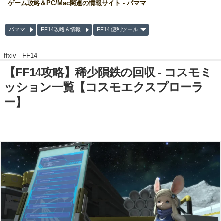
ゲーム攻略＆PC/Mac関連の情報サイト - パママ
パママ
FF14攻略＆情報
FF14 便利ツール
ffxiv -
FF14
【FF14攻略】稀少隕鉄の回収 - コスモミ
ッション一覧【コスモエクスプローラ
ー】