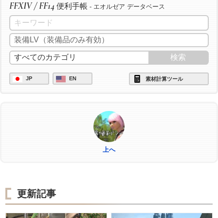
FFXIV / FF14
便利手帳
- エオルゼア データベース
JP
EN
素材計算ツール
上へ
更新記事