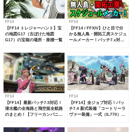
FF14
FF14
【FF14 トレジャーハント】宝
【FF14 / FFXIV】ひと目で分
の地図G17（古ぼけた地図
かる無人島・開拓工房スケジュ
G17）の宝箱の場所・座標一覧
ールメーカー！パッチ7.x対応
【島産品・貿易ツール】
FF14
FF14
【FF14】最新パッチ7.5対応！
【FF14】全ジョブ対応！パッ
潜水艦の全海路と飛空挺全航路
チ7.4 新式装備「コートリーラ
のまとめ！【フリーカンパニ
ヴァー装備」一式（IL770）の
ー・サブマリンボイジャー】
必要素材一覧