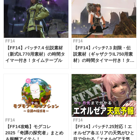
FF14
FF14
【FF14】パッチ7.4 伝説素材
【FF14】パッチ7.3 刻限・伝
（新式IL770用素材）の時間タ
説素材（ギャザクラIL750用素
イマー付き！タイムテーブル
材）の時間タイマー付き！タイ
ムテーブル
FF14
FF14
【FF14攻略】モグコレ
【FF14】パッチ7.25対応！エ
2025「奇譚の探究者」まとめ
オルゼア各エリアの天気がひと
＆報酬アイテム！
目で分かる「エオルゼア天気予