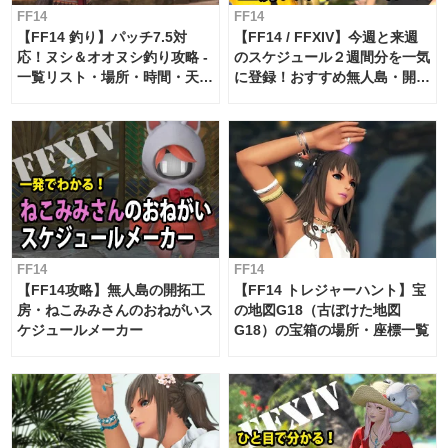
FF14
FF14
【FF14 釣り】パッチ7.5対
【FF14 / FFXIV】今週と来週
応！ヌシ＆オオヌシ釣り攻略 -
のスケジュール２週間分を一気
一覧リスト・場所・時間・天
に登録！おすすめ無人島・開拓
候・条件など まとめ
工房スケジュール【パッチ7.x
対応 / 毎週更新中】
FF14
FF14
【FF14攻略】無人島の開拓工
【FF14 トレジャーハント】宝
房・ねこみみさんのおねがいス
の地図G18（古ぼけた地図
ケジュールメーカー
G18）の宝箱の場所・座標一覧