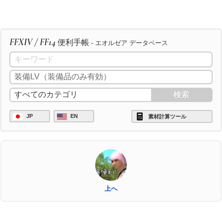
FFXIV / FF14
便利手帳
- エオルゼア データベース
JP
EN
素材計算ツール
上へ