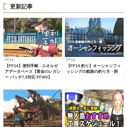
更新記事
FF14
FF14
【FF14】便利手帳 - エオルゼ
【FF14 釣り】オーシャンフィ
アデータベース【黄金のレガシ
ッシングの航路の釣り方・餌
ー パッチ7.5対応 FFXIV】