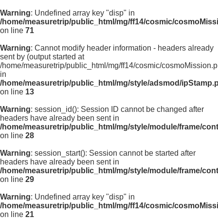
Warning
: Undefined array key "disp" in
/home/measuretrip/public_html/mg/ff14/cosmic/cosmoMiss
on line
71
Warning
: Cannot modify header information - headers already
sent by (output started at
/home/measuretrip/public_html/mg/ff14/cosmic/cosmoMission.p
in
/home/measuretrip/public_html/mg/style/adsmod/ipStamp.
on line
13
Warning
: session_id(): Session ID cannot be changed after
headers have already been sent in
/home/measuretrip/public_html/mg/style/module/frame/con
on line
28
Warning
: session_start(): Session cannot be started after
headers have already been sent in
/home/measuretrip/public_html/mg/style/module/frame/con
on line
29
Warning
: Undefined array key "disp" in
/home/measuretrip/public_html/mg/ff14/cosmic/cosmoMiss
on line
21