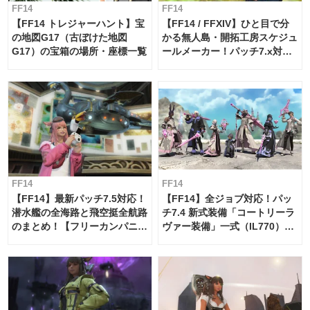
FF14
FF14
【FF14 トレジャーハント】宝
【FF14 / FFXIV】ひと目で分
の地図G17（古ぼけた地図
かる無人島・開拓工房スケジュ
G17）の宝箱の場所・座標一覧
ールメーカー！パッチ7.x対応
【島産品・貿易ツール】
FF14
FF14
【FF14】最新パッチ7.5対応！
【FF14】全ジョブ対応！パッ
潜水艦の全海路と飛空挺全航路
チ7.4 新式装備「コートリーラ
のまとめ！【フリーカンパニ
ヴァー装備」一式（IL770）の
ー・サブマリンボイジャー】
必要素材一覧