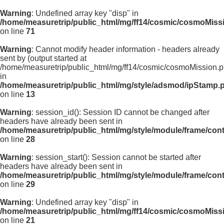
Warning
: Undefined array key "disp" in
/home/measuretrip/public_html/mg/ff14/cosmic/cosmoMiss
on line
71
Warning
: Cannot modify header information - headers already
sent by (output started at
/home/measuretrip/public_html/mg/ff14/cosmic/cosmoMission.p
in
/home/measuretrip/public_html/mg/style/adsmod/ipStamp.
on line
13
Warning
: session_id(): Session ID cannot be changed after
headers have already been sent in
/home/measuretrip/public_html/mg/style/module/frame/con
on line
28
Warning
: session_start(): Session cannot be started after
headers have already been sent in
/home/measuretrip/public_html/mg/style/module/frame/con
on line
29
Warning
: Undefined array key "disp" in
/home/measuretrip/public_html/mg/ff14/cosmic/cosmoMiss
on line
21