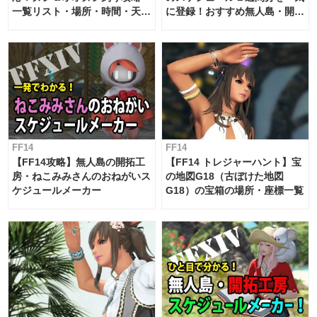
一覧リスト・場所・時間・天
に登録！おすすめ無人島・開拓
候・条件など まとめ
工房スケジュール【パッチ7.x
対応 / 毎週更新中】
FF14
FF14
【FF14攻略】無人島の開拓工
【FF14 トレジャーハント】宝
房・ねこみみさんのおねがいス
の地図G18（古ぼけた地図
ケジュールメーカー
G18）の宝箱の場所・座標一覧