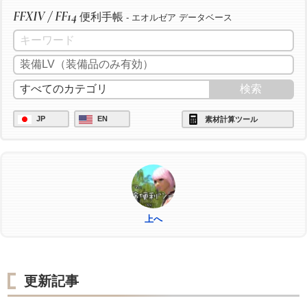
FFXIV / FF14
便利手帳
- エオルゼア データベース
JP
EN
素材計算ツール
上へ
更新記事