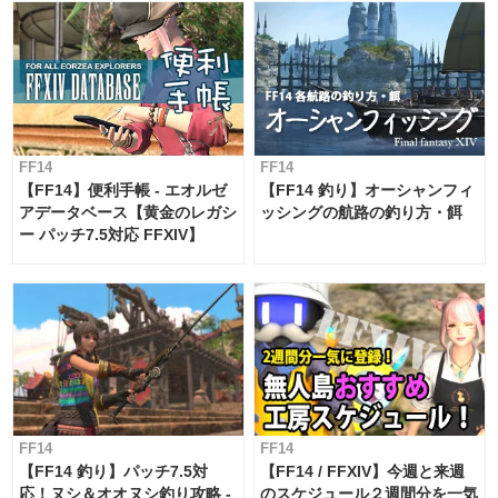
FF14
FF14
【FF14】便利手帳 - エオルゼ
【FF14 釣り】オーシャンフィ
アデータベース【黄金のレガシ
ッシングの航路の釣り方・餌
ー パッチ7.5対応 FFXIV】
FF14
FF14
【FF14 釣り】パッチ7.5対
【FF14 / FFXIV】今週と来週
応！ヌシ＆オオヌシ釣り攻略 -
のスケジュール２週間分を一気