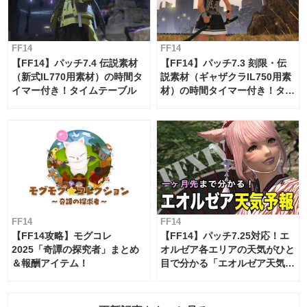
FF14
FF14
【FF14】パッチ7.4 伝説素材
【FF14】パッチ7.3 刻限・伝
（新式IL770用素材）の時間タ
説素材（ギャザクラIL750用素
イマー付き！タイムテーブル
材）の時間タイマー付き！タイ
ムテーブル
FF14
FF14
【FF14攻略】モグコレ
【FF14】パッチ7.25対応！エ
2025「奇譚の探究者」まとめ
オルゼア各エリアの天気がひと
＆報酬アイテム！
目で分かる「エオルゼア天気予
報」！