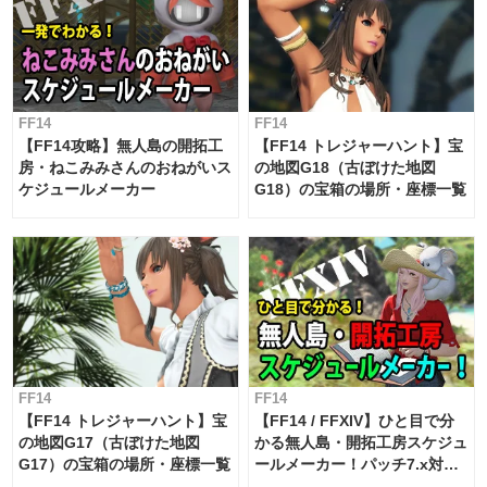
FF14
FF14
【FF14攻略】無人島の開拓工
【FF14 トレジャーハント】宝
房・ねこみみさんのおねがいス
の地図G18（古ぼけた地図
ケジュールメーカー
G18）の宝箱の場所・座標一覧
FF14
FF14
【FF14 トレジャーハント】宝
【FF14 / FFXIV】ひと目で分
の地図G17（古ぼけた地図
かる無人島・開拓工房スケジュ
G17）の宝箱の場所・座標一覧
ールメーカー！パッチ7.x対応
【島産品・貿易ツール】