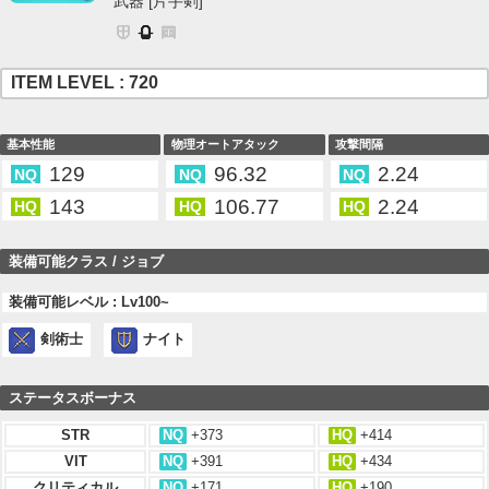
武器 [片手剣]
ITEM LEVEL : 720
基本性能
物理オートアタック
攻撃間隔
129
96.32
2.24
NQ
NQ
NQ
143
106.77
2.24
HQ
HQ
HQ
装備可能クラス / ジョブ
装備可能レベル : Lv100~
剣術士
ナイト
ステータスボーナス
STR
NQ
+373
HQ
+414
VIT
NQ
+391
HQ
+434
クリティカル
NQ
+171
HQ
+190