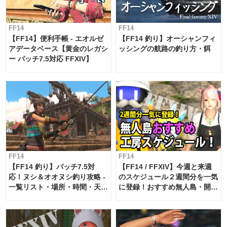
FF14
FF14
【FF14】便利手帳 - エオルゼ
【FF14 釣り】オーシャンフィ
アデータベース【黄金のレガシ
ッシングの航路の釣り方・餌
ー パッチ7.5対応 FFXIV】
FF14
FF14
【FF14 釣り】パッチ7.5対
【FF14 / FFXIV】今週と来週
応！ヌシ＆オオヌシ釣り攻略 -
のスケジュール２週間分を一気
一覧リスト・場所・時間・天
に登録！おすすめ無人島・開拓
候・条件など まとめ
工房スケジュール【パッチ7.x
対応 / 毎週更新中】