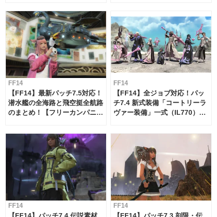
FF14
FF14
【FF14】最新パッチ7.5対応！
【FF14】全ジョブ対応！パッ
潜水艦の全海路と飛空挺全航路
チ7.4 新式装備「コートリーラ
のまとめ！【フリーカンパニ
ヴァー装備」一式（IL770）の
ー・サブマリンボイジャー】
必要素材一覧
FF14
FF14
【FF14】パッチ7.4 伝説素材
【FF14】パッチ7.3 刻限・伝