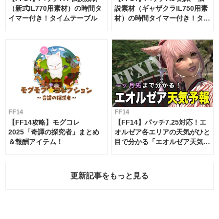
（新式IL770用素材）の時間タ
説素材（ギャザクラIL750用素
イマー付き！タイムテーブル
材）の時間タイマー付き！タイ
ムテーブル
FF14
FF14
【FF14攻略】モグコレ
【FF14】パッチ7.25対応！エ
2025「奇譚の探究者」まとめ
オルゼア各エリアの天気がひと
＆報酬アイテム！
目で分かる「エオルゼア天気予
報」！
更新記事をもっと見る