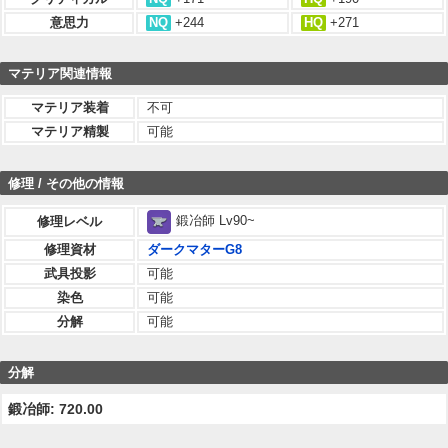
意思力
NQ
+244
HQ
+271
マテリア関連情報
マテリア装着
不可
マテリア精製
可能
修理 / その他の情報
鍛冶師 Lv90~
修理レベル
修理資材
ダークマターG8
武具投影
可能
染色
可能
分解
可能
分解
鍛冶師: 720.00