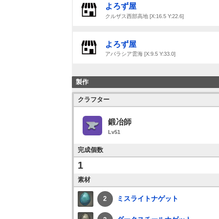
よろず屋
クルザス西部高地 [X:16.5 Y:22.6]
よろず屋
アバラシア雲海 [X:9.5 Y:33.0]
製作
クラフター
鍛冶師
Lv51
完成個数
1
素材
ミスライトナゲット
2