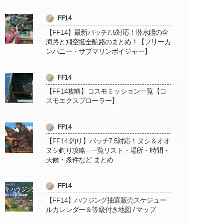
FF14
【FF14】最新パッチ7.5対応！潜水艦の全
海路と飛空挺全航路のまとめ！【フリーカ
ンパニー・サブマリンボイジャー】
FF14
【FF14攻略】コスモミッション一覧【コ
スモエクスプローラー】
FF14
【FF14 釣り】パッチ7.5対応！ヌシ＆オオ
ヌシ釣り攻略 - 一覧リスト・場所・時間・
天候・条件など まとめ
FF14
【FF14】ハウジング抽選販売スケジュー
ルカレンダー＆等級付き地図 / マップ