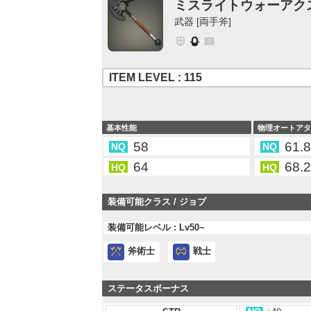
ミスライトウォーアク
武器 [両手斧]
ITEM LEVEL : 115
基本性能
物理オートア
58
61.
NQ
NQ
64
68.
HQ
HQ
装備可能クラス / ジョブ
装備可能レベル : Lv50~
斧術士
戦士
ステータスボーナス