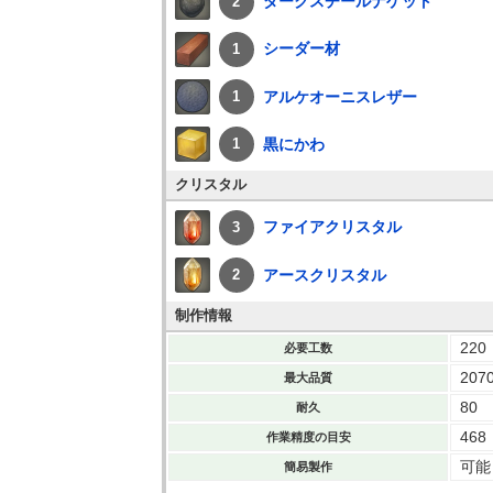
ダークスチールナゲット
2
シーダー材
1
アルケオーニスレザー
1
黒にかわ
1
クリスタル
ファイアクリスタル
3
アースクリスタル
2
制作情報
220
必要工数
207
最大品質
80
耐久
468
作業精度の目安
可能
簡易製作