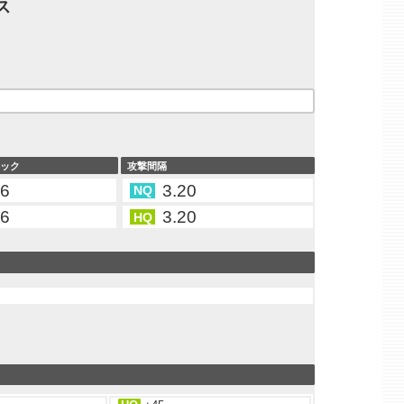
ス
タック
攻撃間隔
86
3.20
NQ
26
3.20
HQ