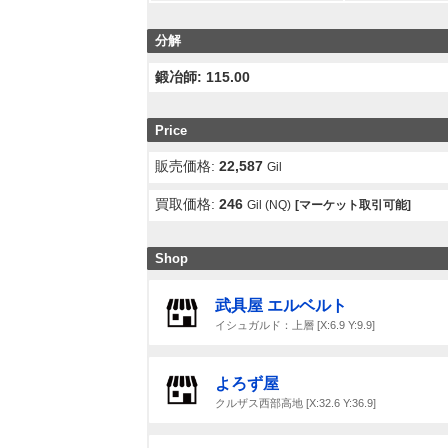
分解
鍛冶師: 115.00
Price
販売価格:
22,587
Gil
買取価格:
246
Gil (NQ)
[マーケット取引可能]
Shop
武具屋 エルベルト
イシュガルド：上層 [X:6.9 Y:9.9]
よろず屋
クルザス西部高地 [X:32.6 Y:36.9]