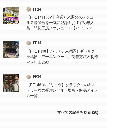
FF14
【FF14 / FFXIV】今週と来週のスケジュー
ル２週間分を一気に登録！おすすめ無人
島・開拓工房スケジュール【パッチ7.x対
応 / 毎週更新中】
FF14
【FF14攻略】パッチ6.5x対応！ギャザク
ラ武器「モーエンツール」制作方法＆制作
マクロまとめ
FF14
【FF14ギルドリーヴ】クラフターのギル
ドリーヴの受注レベル・場所・納品アイテ
ム一覧
すべての記事を見る (20)