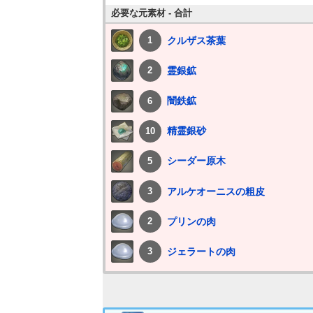
必要な元素材 - 合計
クルザス茶葉
1
霊銀鉱
2
闇鉄鉱
6
精霊銀砂
10
シーダー原木
5
アルケオーニスの粗皮
3
プリンの肉
2
ジェラートの肉
3