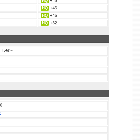
HQ
+45
HQ
+46
HQ
+46
HQ
+32
Lv50~
0~
5