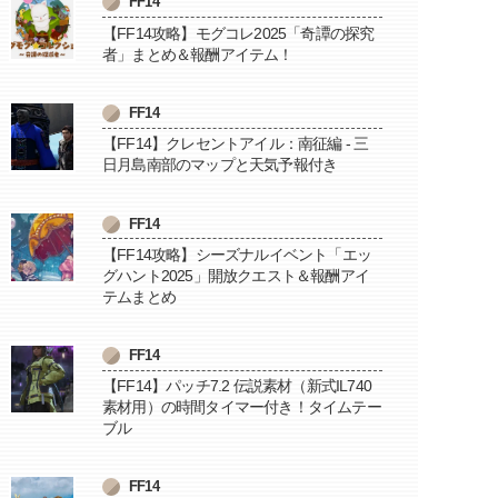
FF14
【FF14攻略】モグコレ2025「奇譚の探究
者」まとめ＆報酬アイテム！
FF14
【FF14】クレセントアイル：南征編 - 三
日月島南部のマップと天気予報付き
FF14
【FF14攻略】シーズナルイベント「エッ
グハント2025」開放クエスト＆報酬アイ
テムまとめ
FF14
【FF14】パッチ7.2 伝説素材（新式IL740
素材用）の時間タイマー付き！タイムテー
ブル
FF14