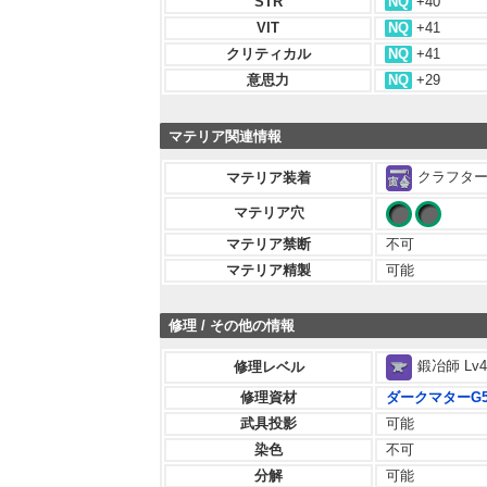
STR
NQ
+40
VIT
NQ
+41
クリティカル
NQ
+41
意思力
NQ
+29
マテリア関連情報
クラフター 
マテリア装着
マテリア穴
マテリア禁断
不可
マテリア精製
可能
修理 / その他の情報
鍛冶師 Lv4
修理レベル
修理資材
ダークマターG
武具投影
可能
染色
不可
分解
可能