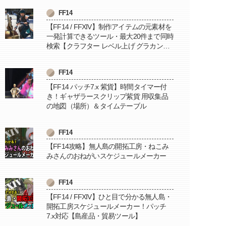
FF14
【FF14 / FFXIV】制作アイテムの元素材を
一発計算できるツール・最大20件まで同時
検索【クラフター レベル上げ グラカン納
品に便利】
FF14
【FF14 パッチ7.x 紫貨】時間タイマー付
き！ギャザラースクリップ紫貨 用収集品
の地図（場所）＆タイムテーブル
FF14
【FF14攻略】無人島の開拓工房・ねこみ
みさんのおねがいスケジュールメーカー
FF14
【FF14 / FFXIV】ひと目で分かる無人島・
開拓工房スケジュールメーカー！パッチ
7.x対応【島産品・貿易ツール】