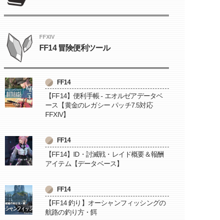
FFXIV
FF14 冒険便利ツール
FF14
【FF14】便利手帳 - エオルゼアデータベ
ース【黄金のレガシー パッチ7.5対応
FFXIV】
FF14
【FF14】ID・討滅戦・レイド概要＆報酬
アイテム【データベース】
FF14
【FF14 釣り】オーシャンフィッシングの
航路の釣り方・餌