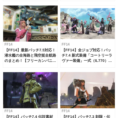
FF14
FF14
【FF14】最新パッチ7.5対応！
【FF14】全ジョブ対応！パッ
潜水艦の全海路と飛空挺全航路
チ7.4 新式装備「コートリーラ
のまとめ！【フリーカンパニ
ヴァー装備」一式（IL770）の
ー・サブマリンボイジャー】
必要素材一覧
FF14
FF14
【FF14】パッチ7.4 伝説素材
【FF14】パッチ7.3 刻限・伝