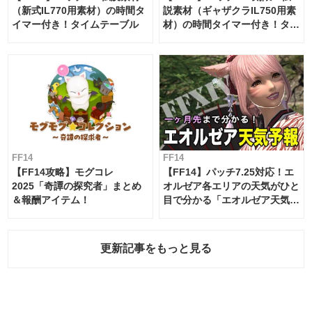
（新式IL770用素材）の時間タ
説素材（ギャザクラIL750用素
イマー付き！タイムテーブル
材）の時間タイマー付き！タイ
ムテーブル
FF14
FF14
【FF14攻略】モグコレ
【FF14】パッチ7.25対応！エ
2025「奇譚の探究者」まとめ
オルゼア各エリアの天気がひと
＆報酬アイテム！
目で分かる「エオルゼア天気予
報」！
更新記事をもっと見る