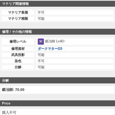
マテリア関連情報
マテリア装着
不可
マテリア精製
可能
修理 / その他の情報
鍛冶師 Lv40~
修理レベル
修理資材
ダークマターG5
武具投影
可能
染色
不可
分解
可能
分解
鍛冶師: 70.00
Price
購入不可