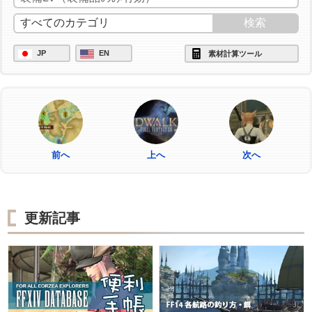
JP
EN
素材計算ツール
前へ
上へ
次へ
更新記事