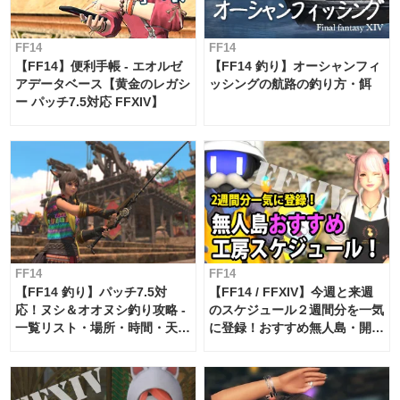
FF14
FF14
【FF14】便利手帳 - エオルゼ
【FF14 釣り】オーシャンフィ
アデータベース【黄金のレガシ
ッシングの航路の釣り方・餌
ー パッチ7.5対応 FFXIV】
FF14
FF14
【FF14 釣り】パッチ7.5対
【FF14 / FFXIV】今週と来週
応！ヌシ＆オオヌシ釣り攻略 -
のスケジュール２週間分を一気
一覧リスト・場所・時間・天
に登録！おすすめ無人島・開拓
候・条件など まとめ
工房スケジュール【パッチ7.x
対応 / 毎週更新中】