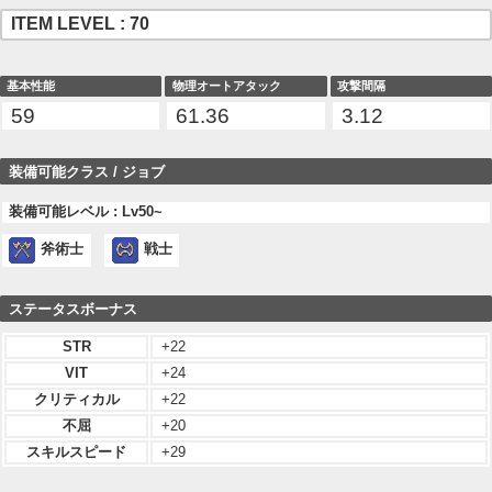
ITEM LEVEL : 70
基本性能
物理オートアタック
攻撃間隔
59
61.36
3.12
装備可能クラス / ジョブ
装備可能レベル : Lv50~
斧術士
戦士
ステータスボーナス
STR
+22
VIT
+24
クリティカル
+22
不屈
+20
スキルスピード
+29