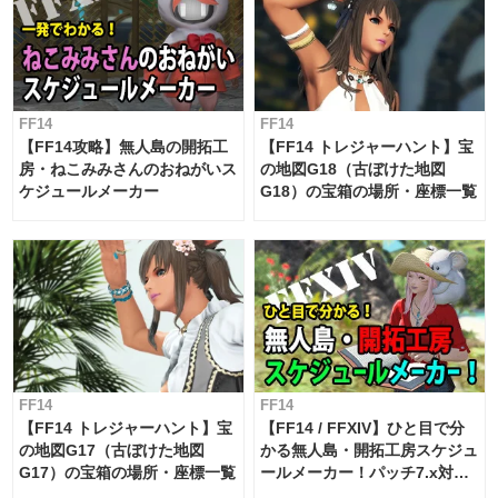
FF14
FF14
【FF14攻略】無人島の開拓工
【FF14 トレジャーハント】宝
房・ねこみみさんのおねがいス
の地図G18（古ぼけた地図
ケジュールメーカー
G18）の宝箱の場所・座標一覧
FF14
FF14
【FF14 トレジャーハント】宝
【FF14 / FFXIV】ひと目で分
の地図G17（古ぼけた地図
かる無人島・開拓工房スケジュ
G17）の宝箱の場所・座標一覧
ールメーカー！パッチ7.x対応
【島産品・貿易ツール】