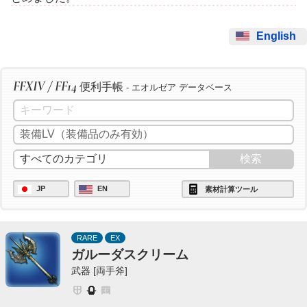
English
FFXIV / FF14
便利手帳
- エオルゼア データベース
JP
EN
素材計算ツール
RARE
EX
ガルーダスクリーム
武器 [両手斧]