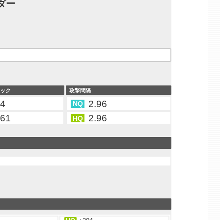
ダー
タック
攻撃間隔
74
2.96
NQ
.61
2.96
HQ