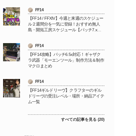
FF14
【FF14 / FFXIV】今週と来週のスケジュー
ル２週間分を一気に登録！おすすめ無人
島・開拓工房スケジュール【パッチ7.x対
応 / 毎週更新中】
FF14
【FF14攻略】パッチ6.5x対応！ギャザク
ラ武器「モーエンツール」制作方法＆制作
マクロまとめ
FF14
【FF14ギルドリーヴ】クラフターのギル
ドリーヴの受注レベル・場所・納品アイテ
ム一覧
すべての記事を見る (20)