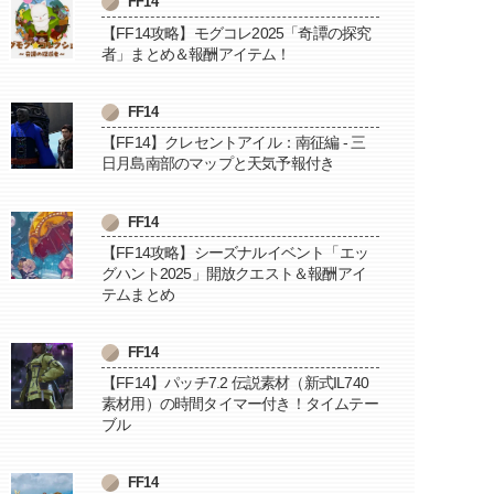
FF14
【FF14攻略】モグコレ2025「奇譚の探究
者」まとめ＆報酬アイテム！
FF14
【FF14】クレセントアイル：南征編 - 三
日月島南部のマップと天気予報付き
FF14
【FF14攻略】シーズナルイベント「エッ
グハント2025」開放クエスト＆報酬アイ
テムまとめ
FF14
【FF14】パッチ7.2 伝説素材（新式IL740
素材用）の時間タイマー付き！タイムテー
ブル
FF14