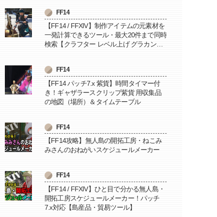
FF14
【FF14 / FFXIV】制作アイテムの元素材を
一発計算できるツール・最大20件まで同時
検索【クラフター レベル上げ グラカン納
品に便利】
FF14
【FF14 パッチ7.x 紫貨】時間タイマー付
き！ギャザラースクリップ紫貨 用収集品
の地図（場所）＆タイムテーブル
FF14
【FF14攻略】無人島の開拓工房・ねこみ
みさんのおねがいスケジュールメーカー
FF14
【FF14 / FFXIV】ひと目で分かる無人島・
開拓工房スケジュールメーカー！パッチ
7.x対応【島産品・貿易ツール】