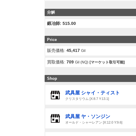
分解
鍛冶師: 515.00
Price
販売価格:
45,417
Gil
買取価格:
709
Gil (NQ)
[マーケット取引可能]
Shop
武具屋 シャイ・ティスト
クリスタリウム [X:8.7 Y:13.1]
武具屋 ヤ・ソンジン
オールド・シャーレアン [X:12.0 Y:9.6]