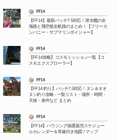
FF14
【FF14】最新パッチ7.5対応！潜水艦の全
海路と飛空挺全航路のまとめ！【フリーカ
ンパニー・サブマリンボイジャー】
FF14
【FF14攻略】コスモミッション一覧【コ
スモエクスプローラー】
FF14
【FF14 釣り】パッチ7.5対応！ヌシ＆オオ
ヌシ釣り攻略 - 一覧リスト・場所・時間・
天候・条件など まとめ
FF14
【FF14】ハウジング抽選販売スケジュー
ルカレンダー＆等級付き地図 / マップ