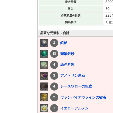
520
最大品質
80
耐久
223
作業精度の目安
可能
簡易製作
必要な元素材 - 合計
銀鉱
3
輝翠銀砂
15
緑色片岩
4
アメトリン原石
3
シースワローの粗皮
4
ヴァンパイアヴァインの樹液
2
イエローアルメン
1