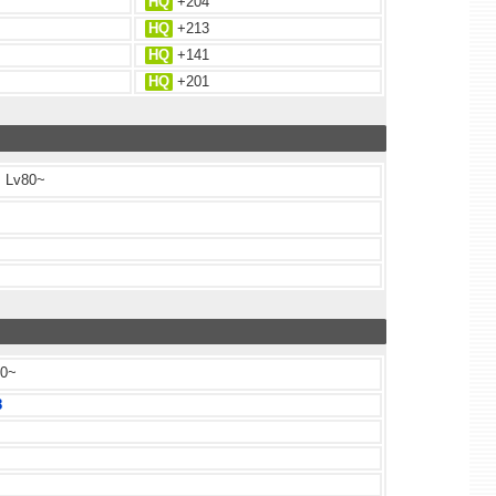
HQ
+204
HQ
+213
HQ
+141
HQ
+201
Lv80~
0~
8