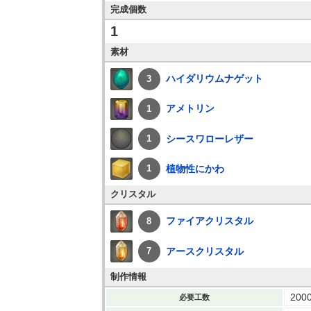
完成個数
1
素材
ハイダリウムナゲット
3
アメトリン
1
シースワローレザー
1
植物性にかわ
1
クリスタル
ファイアクリスタル
8
アースクリスタル
7
制作情報
200
必要工数