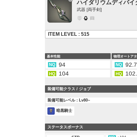
ハイダリウムディバイ
武器 [両手剣]
ITEM LEVEL : 515
基本性能
物理オートア
94
92.
NQ
NQ
104
102
HQ
HQ
装備可能クラス / ジョブ
装備可能レベル : Lv80~
暗黒騎士
ステータスボーナス