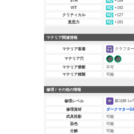
STR
NQ
+184
VIT
NQ
+192
クリティカル
NQ
+127
意思力
NQ
+181
マテリア関連情報
クラフター 
マテリア装着
マテリア穴
マテリア禁断
不可
マテリア精製
可能
修理 / その他の情報
鍛冶師 Lv7
修理レベル
修理資材
ダークマターG
武具投影
可能
染色
可能
分解
可能