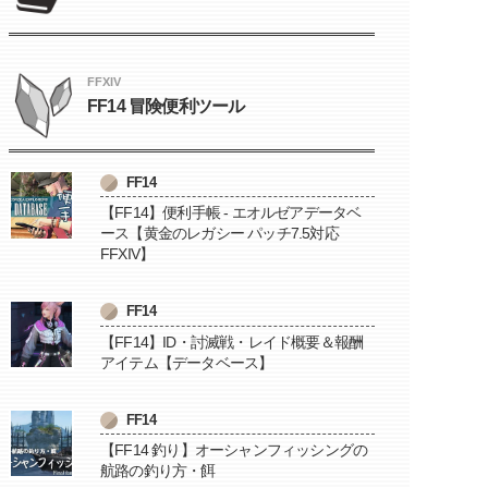
FFXIV
FF14 冒険便利ツール
FF14
【FF14】便利手帳 - エオルゼアデータベ
ース【黄金のレガシー パッチ7.5対応
FFXIV】
FF14
【FF14】ID・討滅戦・レイド概要＆報酬
アイテム【データベース】
FF14
【FF14 釣り】オーシャンフィッシングの
航路の釣り方・餌