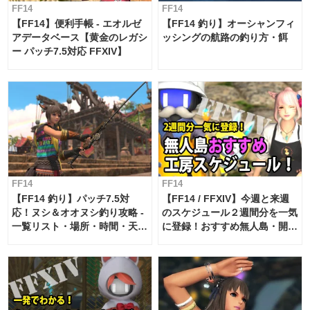
FF14
FF14
【FF14】便利手帳 - エオルゼ
【FF14 釣り】オーシャンフィ
アデータベース【黄金のレガシ
ッシングの航路の釣り方・餌
ー パッチ7.5対応 FFXIV】
FF14
FF14
【FF14 釣り】パッチ7.5対
【FF14 / FFXIV】今週と来週
応！ヌシ＆オオヌシ釣り攻略 -
のスケジュール２週間分を一気
一覧リスト・場所・時間・天
に登録！おすすめ無人島・開拓
候・条件など まとめ
工房スケジュール【パッチ7.x
対応 / 毎週更新中】