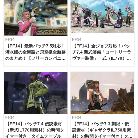
FF14
FF14
【FF14】最新パッチ7.5対応！
【FF14】全ジョブ対応！パッ
潜水艦の全海路と飛空挺全航路
チ7.4 新式装備「コートリーラ
のまとめ！【フリーカンパニ
ヴァー装備」一式（IL770）の
ー・サブマリンボイジャー】
必要素材一覧
FF14
FF14
【FF14】パッチ7.4 伝説素材
【FF14】パッチ7.3 刻限・伝
（新式IL770用素材）の時間タ
説素材（ギャザクラIL750用素
イマー付き！タイムテーブル
材）の時間タイマー付き！タイ