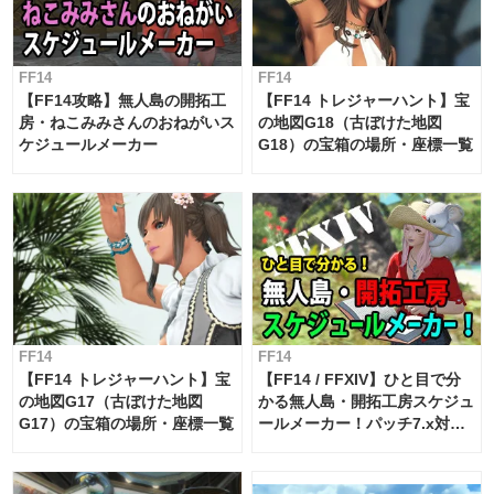
FF14
FF14
【FF14攻略】無人島の開拓工
【FF14 トレジャーハント】宝
房・ねこみみさんのおねがいス
の地図G18（古ぼけた地図
ケジュールメーカー
G18）の宝箱の場所・座標一覧
FF14
FF14
【FF14 トレジャーハント】宝
【FF14 / FFXIV】ひと目で分
の地図G17（古ぼけた地図
かる無人島・開拓工房スケジュ
G17）の宝箱の場所・座標一覧
ールメーカー！パッチ7.x対応
【島産品・貿易ツール】