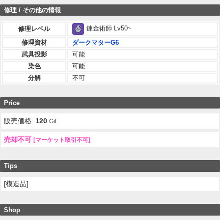
修理 / その他の情報
錬金術師 Lv50~
修理レベル
修理資材
ダークマターG6
武具投影
可能
染色
可能
分解
不可
Price
販売価格:
120
Gil
売却不可
[マーケット取引不可]
Tips
[模造品]
Shop