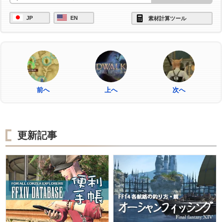
JP
EN
素材計算ツール
前へ
上へ
次へ
更新記事