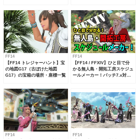
FF14
FF14
【FF14 トレジャーハント】宝
【FF14 / FFXIV】ひと目で分
の地図G17（古ぼけた地図
かる無人島・開拓工房スケジュ
G17）の宝箱の場所・座標一覧
ールメーカー！パッチ7.x対応
【島産品・貿易ツール】
FF14
FF14