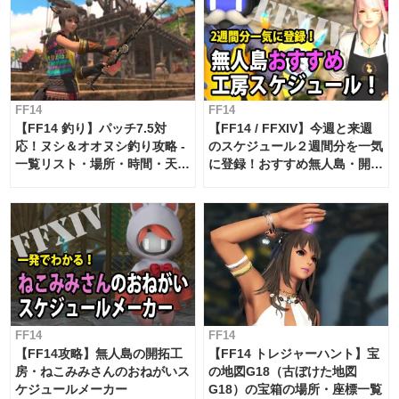
FF14
FF14
【FF14 釣り】パッチ7.5対
【FF14 / FFXIV】今週と来週
応！ヌシ＆オオヌシ釣り攻略 -
のスケジュール２週間分を一気
一覧リスト・場所・時間・天
に登録！おすすめ無人島・開拓
候・条件など まとめ
工房スケジュール【パッチ7.x
対応 / 毎週更新中】
FF14
FF14
【FF14攻略】無人島の開拓工
【FF14 トレジャーハント】宝
房・ねこみみさんのおねがいス
の地図G18（古ぼけた地図
ケジュールメーカー
G18）の宝箱の場所・座標一覧