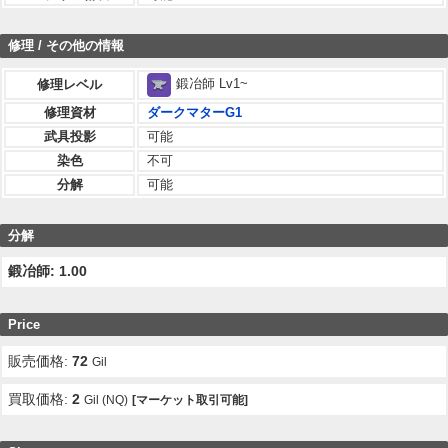
修理 / その他の情報
鍛冶師 Lv1~
修理レベル
修理資材
ダークマターG1
武具投影
可能
染色
不可
分解
可能
分解
鍛冶師: 1.00
Price
販売価格:
72
Gil
買取価格:
2
Gil (NQ)
[マーケット取引可能]