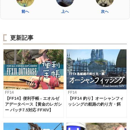
前へ
上へ
次へ
更新記事
FF14
FF14
【FF14】便利手帳 - エオルゼ
【FF14 釣り】オーシャンフィ
アデータベース【黄金のレガシ
ッシングの航路の釣り方・餌
ー パッチ7.5対応 FFXIV】