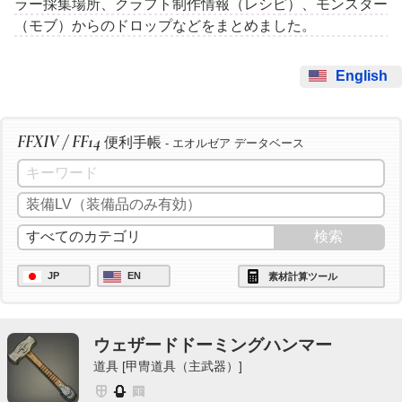
ラー採集場所、クラフト制作情報（レシピ）、モンスター
（モブ）からのドロップなどをまとめました。
English
FFXIV / FF14
便利手帳
- エオルゼア データベース
JP
EN
素材計算ツール
ウェザードドーミングハンマー
道具 [甲冑道具（主武器）]