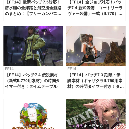
【FF14】最新パッチ7.5対応！
【FF14】全ジョブ対応！パッ
潜水艦の全海路と飛空挺全航路
チ7.4 新式装備「コートリーラ
のまとめ！【フリーカンパニ
ヴァー装備」一式（IL770）の
ー・サブマリンボイジャー】
必要素材一覧
FF14
FF14
【FF14】パッチ7.4 伝説素材
【FF14】パッチ7.3 刻限・伝
（新式IL770用素材）の時間タ
説素材（ギャザクラIL750用素
イマー付き！タイムテーブル
材）の時間タイマー付き！タイ
ムテーブル