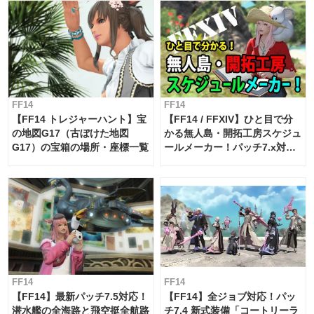
FF14
FF14
【FF14 トレジャーハント】宝
【FF14 / FFXIV】ひと目で分
の地図G17（古ぼけた地図
かる無人島・開拓工房スケジュ
G17）の宝箱の場所・座標一覧
ールメーカー！パッチ7.x対応
【島産品・貿易ツール】
FF14
FF14
【FF14】最新パッチ7.5対応！
【FF14】全ジョブ対応！パッ
潜水艦の全海路と飛空挺全航路
チ7.4 新式装備「コートリーラ