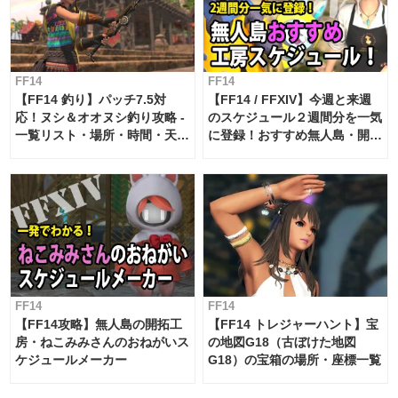
FF14
FF14
【FF14 釣り】パッチ7.5対
【FF14 / FFXIV】今週と来週
応！ヌシ＆オオヌシ釣り攻略 -
のスケジュール２週間分を一気
一覧リスト・場所・時間・天
に登録！おすすめ無人島・開拓
候・条件など まとめ
工房スケジュール【パッチ7.x
対応 / 毎週更新中】
FF14
FF14
【FF14攻略】無人島の開拓工
【FF14 トレジャーハント】宝
房・ねこみみさんのおねがいス
の地図G18（古ぼけた地図
ケジュールメーカー
G18）の宝箱の場所・座標一覧