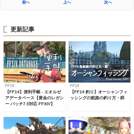
前へ
上へ
次へ
更新記事
FF14
FF14
【FF14】便利手帳 - エオルゼ
【FF14 釣り】オーシャンフィ
アデータベース【黄金のレガシ
ッシングの航路の釣り方・餌
ー パッチ7.5対応 FFXIV】