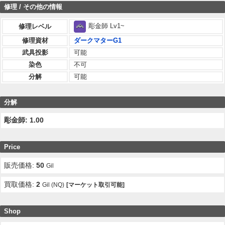
修理 / その他の情報
彫金師 Lv1~
修理レベル
修理資材
ダークマターG1
武具投影
可能
染色
不可
分解
可能
分解
彫金師: 1.00
Price
販売価格:
50
Gil
買取価格:
2
Gil (NQ)
[マーケット取引可能]
Shop