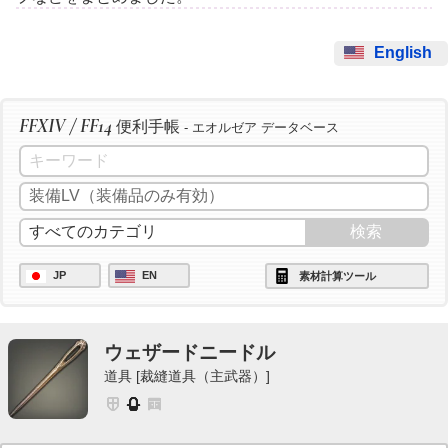
English
FFXIV / FF14
便利手帳
- エオルゼア データベース
JP
EN
素材計算ツール
ウェザードニードル
道具 [裁縫道具（主武器）]