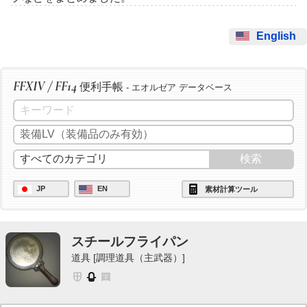
English
FFXIV / FF14
便利手帳
- エオルゼア データベース
JP
EN
素材計算ツール
スチールフライパン
道具 [調理道具（主武器）]