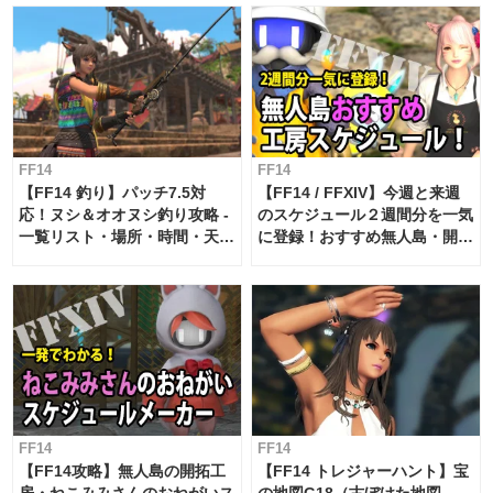
FF14
FF14
【FF14 釣り】パッチ7.5対
【FF14 / FFXIV】今週と来週
応！ヌシ＆オオヌシ釣り攻略 -
のスケジュール２週間分を一気
一覧リスト・場所・時間・天
に登録！おすすめ無人島・開拓
候・条件など まとめ
工房スケジュール【パッチ7.x
対応 / 毎週更新中】
FF14
FF14
【FF14攻略】無人島の開拓工
【FF14 トレジャーハント】宝
房・ねこみみさんのおねがいス
の地図G18（古ぼけた地図