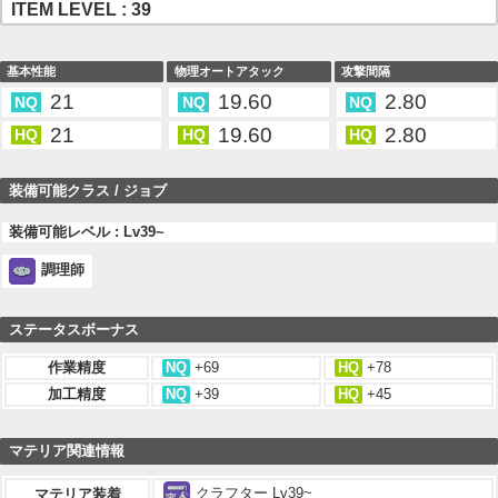
ITEM LEVEL : 39
基本性能
物理オートアタック
攻撃間隔
21
19.60
2.80
NQ
NQ
NQ
21
19.60
2.80
HQ
HQ
HQ
装備可能クラス / ジョブ
装備可能レベル : Lv39~
調理師
ステータスボーナス
作業精度
NQ
+69
HQ
+78
加工精度
NQ
+39
HQ
+45
マテリア関連情報
クラフター Lv39~
マテリア装着