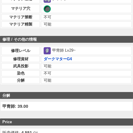
マテリア穴
マテリア禁断
不可
マテリア精製
可能
修理 / その他の情報
甲冑師 Lv29~
修理レベル
修理資材
ダークマターG4
武具投影
可能
染色
不可
分解
可能
分解
甲冑師: 39.00
Price
販売価格:
4,551
Gil