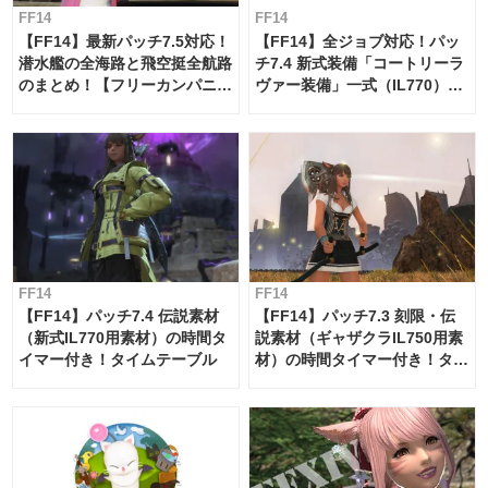
FF14
FF14
【FF14】最新パッチ7.5対応！
【FF14】全ジョブ対応！パッ
潜水艦の全海路と飛空挺全航路
チ7.4 新式装備「コートリーラ
のまとめ！【フリーカンパニ
ヴァー装備」一式（IL770）の
ー・サブマリンボイジャー】
必要素材一覧
FF14
FF14
【FF14】パッチ7.4 伝説素材
【FF14】パッチ7.3 刻限・伝
（新式IL770用素材）の時間タ
説素材（ギャザクラIL750用素
イマー付き！タイムテーブル
材）の時間タイマー付き！タイ
ムテーブル