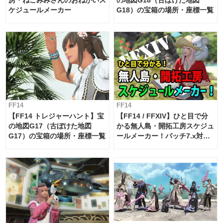
ケジュールメーカー
G18）の宝箱の場所・座標一覧
FF14
FF14
【FF14 トレジャーハント】宝
【FF14 / FFXIV】ひと目で分
の地図G17（古ぼけた地図
かる無人島・開拓工房スケジュ
G17）の宝箱の場所・座標一覧
ールメーカー！パッチ7.x対応
【島産品・貿易ツール】