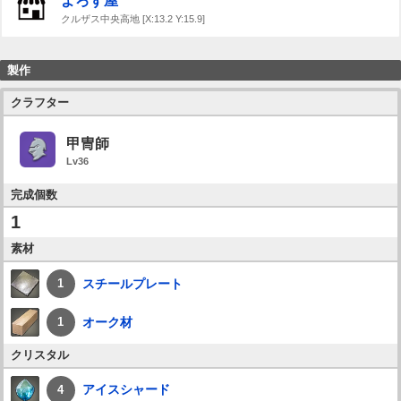
よろず屋
クルザス中央高地 [X:13.2 Y:15.9]
製作
クラフター
甲冑師
Lv36
完成個数
1
素材
スチールプレート
1
オーク材
1
クリスタル
アイスシャード
4