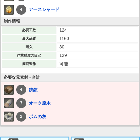
アースシャード
4
制作情報
124
必要工数
1160
最大品質
80
耐久
129
作業精度の目安
可能
簡易製作
必要な元素材 - 合計
鉄鉱
4
オーク原木
3
ボムの灰
2