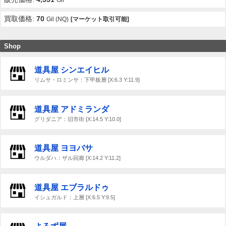
買取価格:
70
Gil (NQ)
[マーケット取引可能]
Shop
道具屋 シンエイヒル
リムサ・ロミンサ：下甲板層 [X:6.3 Y:11.9]
道具屋 アドミランダ
グリダニア：旧市街 [X:14.5 Y:10.0]
道具屋 ヨヨバサ
ウルダハ：ザル回廊 [X:14.2 Y:11.2]
道具屋 エブラルドゥ
イシュガルド：上層 [X:6.5 Y:9.5]