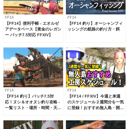
FF14
FF14
【FF14】便利手帳 - エオルゼ
【FF14 釣り】オーシャンフィ
アデータベース【黄金のレガシ
ッシングの航路の釣り方・餌
ー パッチ7.5対応 FFXIV】
FF14
FF14
【FF14 釣り】パッチ7.5対
【FF14 / FFXIV】今週と来週
応！ヌシ＆オオヌシ釣り攻略 -
のスケジュール２週間分を一気
一覧リスト・場所・時間・天
に登録！おすすめ無人島・開拓
候・条件など まとめ
工房スケジュール【パッチ7.x
対応 / 毎週更新中】