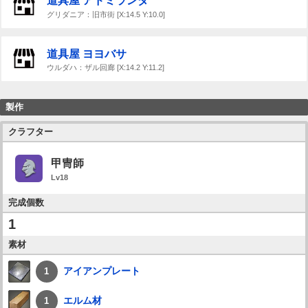
道具屋 アドミランダ
グリダニア：旧市街 [X:14.5 Y:10.0]
道具屋 ヨヨバサ
ウルダハ：ザル回廊 [X:14.2 Y:11.2]
製作
クラフター
甲冑師
Lv18
完成個数
1
素材
アイアンプレート
1
エルム材
1