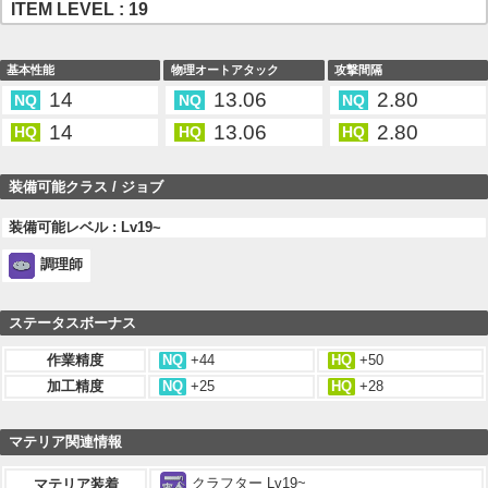
ITEM LEVEL : 19
基本性能
物理オートアタック
攻撃間隔
14
13.06
2.80
NQ
NQ
NQ
14
13.06
2.80
HQ
HQ
HQ
装備可能クラス / ジョブ
装備可能レベル : Lv19~
調理師
ステータスボーナス
作業精度
NQ
+44
HQ
+50
加工精度
NQ
+25
HQ
+28
マテリア関連情報
クラフター Lv19~
マテリア装着