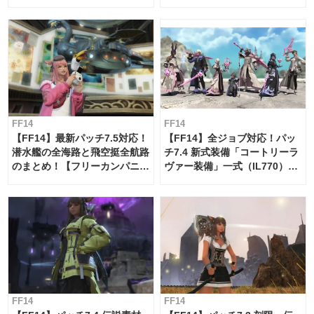
【島産品・貿易ツール】
FF14
FF14
【FF14】最新パッチ7.5対応！
【FF14】全ジョブ対応！パッ
潜水艦の全海路と飛空挺全航路
チ7.4 新式装備「コートリーラ
のまとめ！【フリーカンパニ
ヴァー装備」一式（IL770）の
ー・サブマリンボイジャー】
必要素材一覧
FF14
FF14