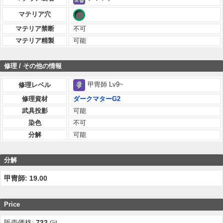
マテリア穴
マテリア禁断
不可
マテリア精製
可能
修理 / その他の情報
甲冑師 Lv9~
修理レベル
修理資材
ダークマターG2
武具投影
可能
染色
不可
分解
可能
分解
甲冑師: 19.00
Price
販売価格:
732
Gil