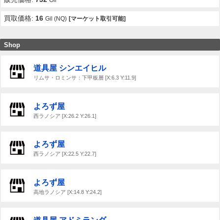
買取価格:
16
Gil (NQ)
[マーケット取引可能]
Shop
道具屋 シンエイヒル
リムサ・ロミンサ：下甲板層 [X:6.3 Y:11.9]
よろず屋
西ラノシア [X:26.2 Y:26.1]
よろず屋
西ラノシア [X:22.5 Y:22.7]
よろず屋
高地ラノシア [X:14.8 Y:24.2]