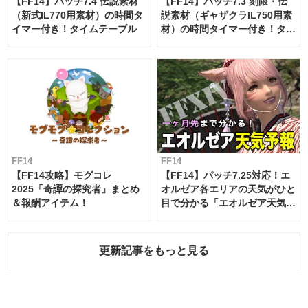
【FF14】パッチ7.4 伝説素材
【FF14】パッチ7.3 刻限・伝
（新式IL770用素材）の時間タ
説素材（ギャザクラIL750用素
イマー付き！タイムテーブル
材）の時間タイマー付き！タイ
ムテーブル
FF14
FF14
【FF14攻略】モグコレ
【FF14】パッチ7.25対応！エ
2025「奇譚の探究者」まとめ
オルゼア各エリアの天気がひと
＆報酬アイテム！
目で分かる「エオルゼア天気予
報」！
更新記事をもっと見る