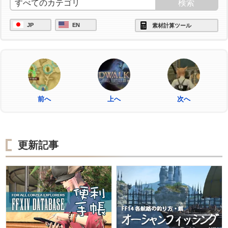
JP
EN
素材計算ツール
前へ
上へ
次へ
更新記事