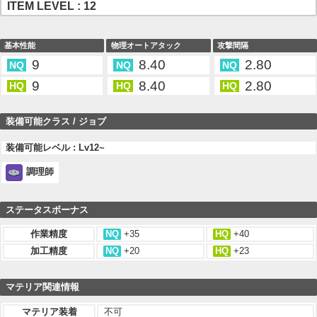
ITEM LEVEL : 12
基本性能
物理オートアタック
攻撃間隔
9
8.40
2.80
NQ
NQ
NQ
9
8.40
2.80
HQ
HQ
HQ
装備可能クラス / ジョブ
装備可能レベル : Lv12~
調理師
ステータスボーナス
作業精度
NQ
+35
HQ
+40
加工精度
NQ
+20
HQ
+23
マテリア関連情報
マテリア装着
不可