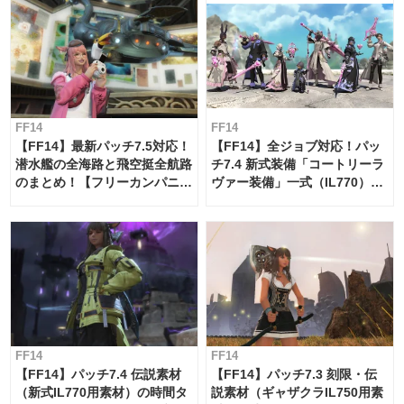
FF14
FF14
【FF14】最新パッチ7.5対応！
【FF14】全ジョブ対応！パッ
潜水艦の全海路と飛空挺全航路
チ7.4 新式装備「コートリーラ
のまとめ！【フリーカンパニ
ヴァー装備」一式（IL770）の
ー・サブマリンボイジャー】
必要素材一覧
FF14
FF14
【FF14】パッチ7.4 伝説素材
【FF14】パッチ7.3 刻限・伝
（新式IL770用素材）の時間タ
説素材（ギャザクラIL750用素