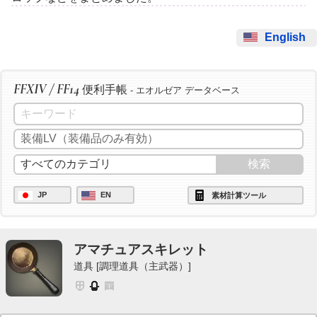
English
FFXIV / FF14
便利手帳
- エオルゼア データベース
JP
EN
素材計算ツール
アマチュアスキレット
道具 [調理道具（主武器）]