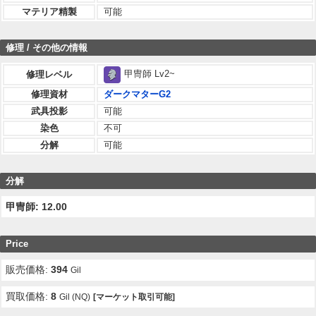
マテリア精製
可能
修理 / その他の情報
甲冑師 Lv2~
修理レベル
修理資材
ダークマターG2
武具投影
可能
染色
不可
分解
可能
分解
甲冑師: 12.00
Price
販売価格:
394
Gil
買取価格:
8
Gil (NQ)
[マーケット取引可能]