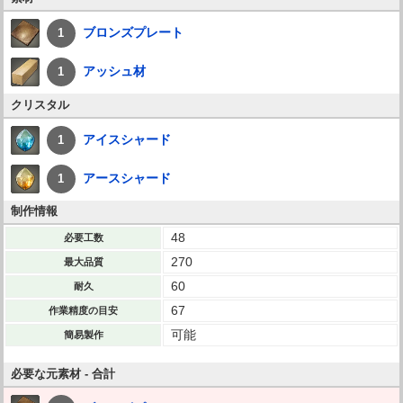
ブロンズプレート
1
アッシュ材
1
クリスタル
アイスシャード
1
アースシャード
1
制作情報
48
必要工数
270
最大品質
60
耐久
67
作業精度の目安
可能
簡易製作
必要な元素材 - 合計