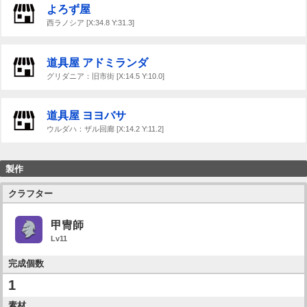
よろず屋
西ラノシア [X:34.8 Y:31.3]
道具屋 アドミランダ
グリダニア：旧市街 [X:14.5 Y:10.0]
道具屋 ヨヨバサ
ウルダハ：ザル回廊 [X:14.2 Y:11.2]
製作
クラフター
甲冑師
Lv11
完成個数
1
素材