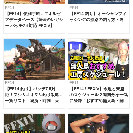
FF14
FF14
【FF14】便利手帳 - エオルゼ
【FF14 釣り】オーシャンフィ
アデータベース【黄金のレガシ
ッシングの航路の釣り方・餌
ー パッチ7.5対応 FFXIV】
FF14
FF14
【FF14 釣り】パッチ7.5対
【FF14 / FFXIV】今週と来週
応！ヌシ＆オオヌシ釣り攻略 -
のスケジュール２週間分を一気
一覧リスト・場所・時間・天
に登録！おすすめ無人島・開拓
候・条件など まとめ
工房スケジュール【パッチ7.x
対応 / 毎週更新中】