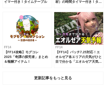
イマー付き！タイムテーブル
材）の時間タイマー付き！タイ
ムテーブル
FF14
FF14
【FF14攻略】モグコレ
【FF14】パッチ7.25対応！エ
2025「奇譚の探究者」まとめ
オルゼア各エリアの天気がひと
＆報酬アイテム！
目で分かる「エオルゼア天気予
報」！
更新記事をもっと見る