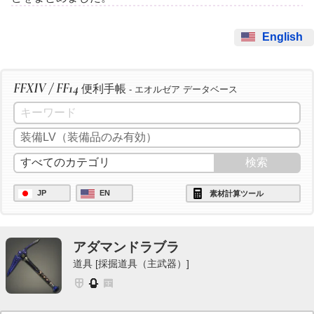
English
FFXIV / FF14
便利手帳
- エオルゼア データベース
JP
EN
素材計算ツール
アダマンドラブラ
道具 [採掘道具（主武器）]