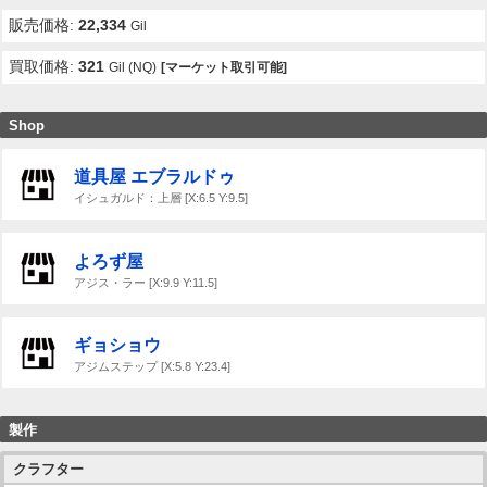
販売価格:
22,334
Gil
買取価格:
321
Gil (NQ)
[マーケット取引可能]
Shop
道具屋 エブラルドゥ
イシュガルド：上層 [X:6.5 Y:9.5]
よろず屋
アジス・ラー [X:9.9 Y:11.5]
ギョショウ
アジムステップ [X:5.8 Y:23.4]
製作
クラフター