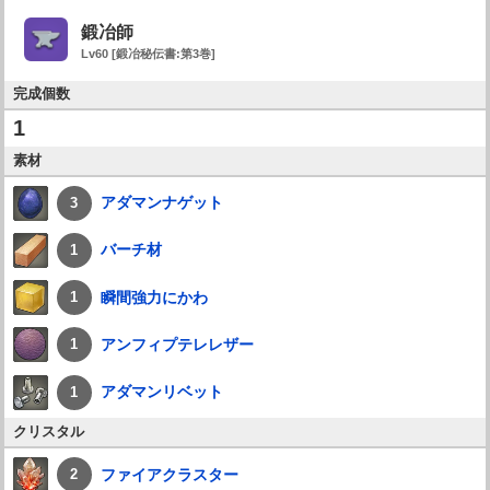
鍛冶師
Lv60 [鍛冶秘伝書:第3巻]
完成個数
1
素材
アダマンナゲット
3
バーチ材
1
瞬間強力にかわ
1
アンフィプテレレザー
1
アダマンリベット
1
クリスタル
ファイアクラスター
2