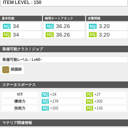
ITEM LEVEL : 150
基本性能
物理オートアタック
攻撃間隔
34
36.26
3.20
NQ
NQ
NQ
34
36.26
3.20
HQ
HQ
HQ
装備可能クラス / ジョブ
装備可能レベル : Lv60~
採掘師
ステータスボーナス
VIT
NQ
+24
HQ
+27
獲得力
NQ
+179
HQ
+202
技術力
NQ
+102
HQ
+116
マテリア関連情報