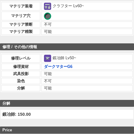
クラフター Lv60~
マテリア装着
マテリア穴
マテリア禁断
不可
マテリア精製
可能
修理 / その他の情報
鍛冶師 Lv50~
修理レベル
修理資材
ダークマターG6
武具投影
可能
染色
不可
分解
可能
分解
鍛冶師: 150.00
Price