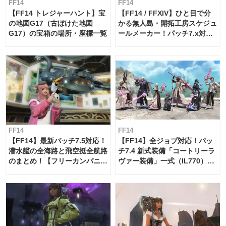
FF14
FF14
【FF14 トレジャーハント】宝
【FF14 / FFXIV】ひと目で分
の地図G17（古ぼけた地図
かる無人島・開拓工房スケジュ
G17）の宝箱の場所・座標一覧
ールメーカー！パッチ7.x対応
【島産品・貿易ツール】
FF14
FF14
【FF14】最新パッチ7.5対応！
【FF14】全ジョブ対応！パッ
潜水艦の全海路と飛空挺全航路
チ7.4 新式装備「コートリーラ
のまとめ！【フリーカンパニ
ヴァー装備」一式（IL770）の
ー・サブマリンボイジャー】
必要素材一覧