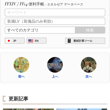
FFXIV / FF14
便利手帳
- エオルゼア データベース
JP
EN
素材計算ツール
前へ
上へ
次へ
更新記事