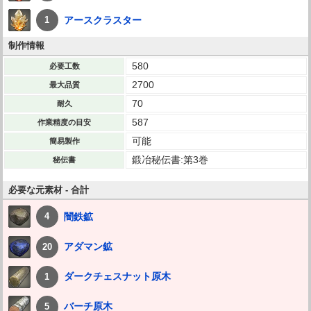
アースクラスター
1
制作情報
580
必要工数
2700
最大品質
70
耐久
587
作業精度の目安
可能
簡易製作
鍛冶秘伝書:第3巻
秘伝書
必要な元素材 - 合計
闇鉄鉱
4
アダマン鉱
20
ダークチェスナット原木
1
バーチ原木
5