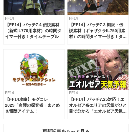
FF14
FF14
【FF14】パッチ7.4 伝説素材
【FF14】パッチ7.3 刻限・伝
（新式IL770用素材）の時間タ
説素材（ギャザクラIL750用素
イマー付き！タイムテーブル
材）の時間タイマー付き！タイ
ムテーブル
FF14
FF14
【FF14攻略】モグコレ
【FF14】パッチ7.25対応！エ
2025「奇譚の探究者」まとめ
オルゼア各エリアの天気がひと
＆報酬アイテム！
目で分かる「エオルゼア天気予
報」！
更新記事をもっと見る