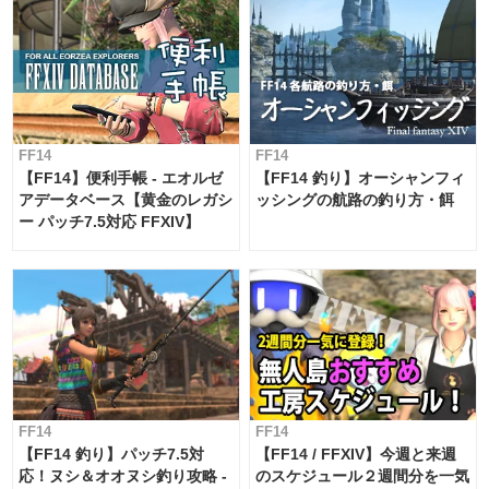
FF14
FF14
【FF14】便利手帳 - エオルゼ
【FF14 釣り】オーシャンフィ
アデータベース【黄金のレガシ
ッシングの航路の釣り方・餌
ー パッチ7.5対応 FFXIV】
FF14
FF14
【FF14 釣り】パッチ7.5対
【FF14 / FFXIV】今週と来週
応！ヌシ＆オオヌシ釣り攻略 -
のスケジュール２週間分を一気