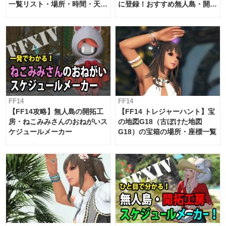
一覧リスト・場所・時間・天
に登録！おすすめ無人島・開拓
候・条件など まとめ
工房スケジュール【パッチ7.x
対応 / 毎週更新中】
FF14
FF14
【FF14攻略】無人島の開拓工
【FF14 トレジャーハント】宝
房・ねこみみさんのおねがいス
の地図G18（古ぼけた地図
ケジュールメーカー
G18）の宝箱の場所・座標一覧