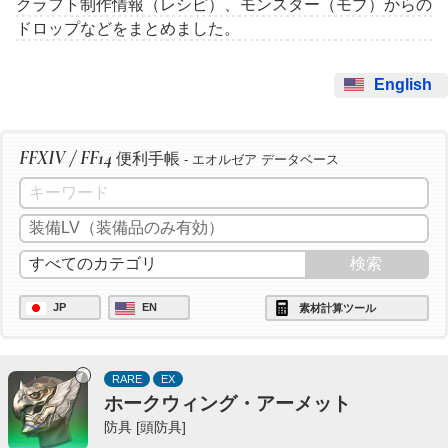
クラフト制作情報（レシピ）、モンスター（モブ）からの
ドロップなどをまとめました。
English
FFXIV / FF14
便利手帳
- エオルゼア データベース
JP
EN
素材計算ツール
RARE
EX
ホークウィング・アーメット
防具 [頭防具]