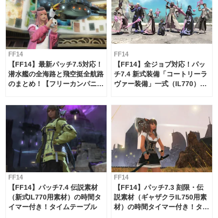
FF14
FF14
【FF14】最新パッチ7.5対応！
【FF14】全ジョブ対応！パッ
潜水艦の全海路と飛空挺全航路
チ7.4 新式装備「コートリーラ
のまとめ！【フリーカンパニ
ヴァー装備」一式（IL770）の
ー・サブマリンボイジャー】
必要素材一覧
FF14
FF14
【FF14】パッチ7.4 伝説素材
【FF14】パッチ7.3 刻限・伝
（新式IL770用素材）の時間タ
説素材（ギャザクラIL750用素
イマー付き！タイムテーブル
材）の時間タイマー付き！タイ
ムテーブル