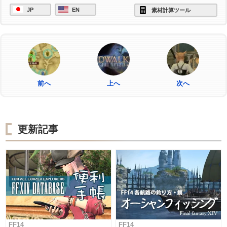
JP
EN
素材計算ツール
前へ
上へ
次へ
更新記事
FF14
FF14