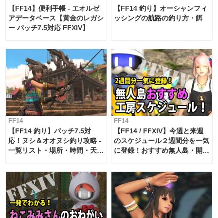
【FF14】便利手帳 - エオルゼ
【FF14 釣り】オーシャンフィ
アデータベース【黄金のレガシ
ッシングの航路の釣り方・餌
ー パッチ7.5対応 FFXIV】
FF14
FF14
【FF14 釣り】パッチ7.5対
【FF14 / FFXIV】今週と来週
応！ヌシ＆オオヌシ釣り攻略 -
のスケジュール２週間分を一気
一覧リスト・場所・時間・天
に登録！おすすめ無人島・開拓
候・条件など まとめ
工房スケジュール【パッチ7.x
対応 / 毎週更新中】