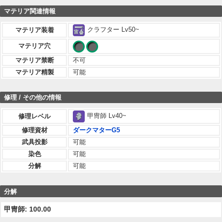
マテリア関連情報
クラフター Lv50~
マテリア装着
マテリア穴
マテリア禁断
不可
マテリア精製
可能
修理 / その他の情報
甲冑師 Lv40~
修理レベル
修理資材
ダークマターG5
武具投影
可能
染色
可能
分解
可能
分解
甲冑師: 100.00