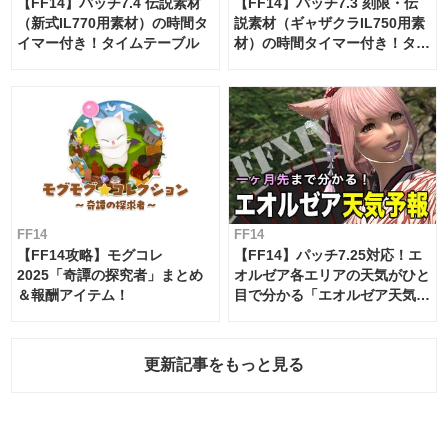
【FF14】パッチ7.4 伝説素材
【FF14】パッチ7.3 刻限・伝
（新式IL770用素材）の時間タ
説素材（ギャザクラIL750用素
イマー付き！タイムテーブル
材）の時間タイマー付き！タイ
ムテーブル
FF14
FF14
【FF14攻略】モグコレ
【FF14】パッチ7.25対応！エ
2025「奇譚の探究者」まとめ
オルゼア各エリアの天気がひと
＆報酬アイテム！
目で分かる「エオルゼア天気予
報」！
更新記事をもっと見る