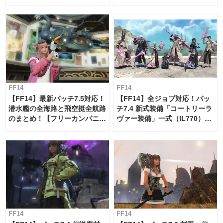
【島産品・貿易ツール】
FF14
FF14
【FF14】最新パッチ7.5対応！
【FF14】全ジョブ対応！パッ
潜水艦の全海路と飛空挺全航路
チ7.4 新式装備「コートリーラ
のまとめ！【フリーカンパニ
ヴァー装備」一式（IL770）の
ー・サブマリンボイジャー】
必要素材一覧
FF14
FF14