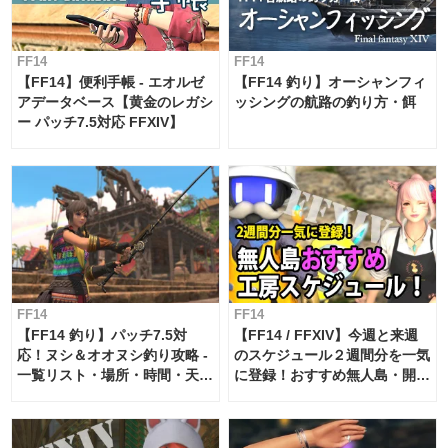
FF14
FF14
【FF14】便利手帳 - エオルゼ
【FF14 釣り】オーシャンフィ
アデータベース【黄金のレガシ
ッシングの航路の釣り方・餌
ー パッチ7.5対応 FFXIV】
FF14
FF14
【FF14 釣り】パッチ7.5対
【FF14 / FFXIV】今週と来週
応！ヌシ＆オオヌシ釣り攻略 -
のスケジュール２週間分を一気
一覧リスト・場所・時間・天
に登録！おすすめ無人島・開拓
候・条件など まとめ
工房スケジュール【パッチ7.x
対応 / 毎週更新中】