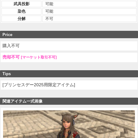
武具投影
可能
染色
可能
分解
不可
Price
購入不可
売却不可
[マーケット取引不可]
Tips
[プリンセスデー2025用限定アイテム]
関連アイテム一式画像