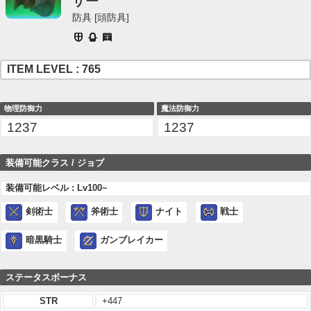
ザー
防具 [頭防具]
ITEM LEVEL : 765
物理防御力
魔法防御力
1237
1237
装備可能クラス / ジョブ
装備可能レベル : Lv100~
剣術士
斧術士
ナイト
戦士
暗黒騎士
ガンブレイカー
ステータスボーナス
STR
+447