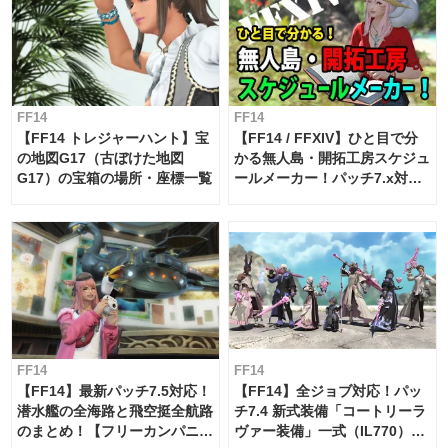
FF14
FF14
【FF14 トレジャーハント】宝
【FF14 / FFXIV】ひと目で分
の地図G17（古ぼけた地図
かる無人島・開拓工房スケジュ
G17）の宝箱の場所・座標一覧
ールメーカー！パッチ7.x対応
【島産品・貿易ツール】
FF14
FF14
【FF14】最新パッチ7.5対応！
【FF14】全ジョブ対応！パッ
潜水艦の全海路と飛空挺全航路
チ7.4 新式装備「コートリーラ
のまとめ！【フリーカンパニ
ヴァー装備」一式（IL770）の