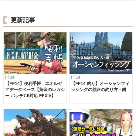
更新記事
FF14
FF14
【FF14】便利手帳 - エオルゼ
【FF14 釣り】オーシャンフィ
アデータベース【黄金のレガシ
ッシングの航路の釣り方・餌
ー パッチ7.5対応 FFXIV】