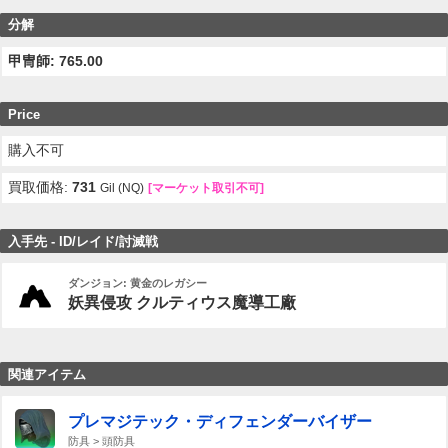
分解
甲冑師: 765.00
Price
購入不可
買取価格:
731
Gil (NQ)
[マーケット取引不可]
入手先 - ID/レイド/討滅戦
ダンジョン: 黄金のレガシー
妖異侵攻 クルティウス魔導工廠
関連アイテム
プレマジテック・ディフェンダーバイザー
防具 > 頭防具