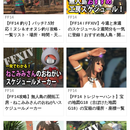
FF14
FF14
【FF14 釣り】パッチ7.5対
【FF14 / FFXIV】今週と来週
応！ヌシ＆オオヌシ釣り攻略 -
のスケジュール２週間分を一気
一覧リスト・場所・時間・天
に登録！おすすめ無人島・開拓
候・条件など まとめ
工房スケジュール【パッチ7.x
対応 / 毎週更新中】
FF14
FF14
【FF14攻略】無人島の開拓工
【FF14 トレジャーハント】宝
房・ねこみみさんのおねがいス
の地図G18（古ぼけた地図
ケジュールメーカー
G18）の宝箱の場所・座標一覧