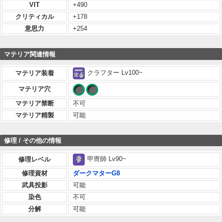
VIT
+490
クリティカル
+178
意思力
+254
マテリア関連情報
クラフター Lv100~
マテリア装着
マテリア穴
マテリア禁断
不可
マテリア精製
可能
修理 / その他の情報
甲冑師 Lv90~
修理レベル
修理資材
ダークマターG8
武具投影
可能
染色
不可
分解
可能