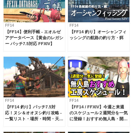
FF14
FF14
【FF14】便利手帳 - エオルゼ
【FF14 釣り】オーシャンフィ
アデータベース【黄金のレガシ
ッシングの航路の釣り方・餌
ー パッチ7.5対応 FFXIV】
FF14
FF14
【FF14 釣り】パッチ7.5対
【FF14 / FFXIV】今週と来週
応！ヌシ＆オオヌシ釣り攻略 -
のスケジュール２週間分を一気
一覧リスト・場所・時間・天
に登録！おすすめ無人島・開拓
候・条件など まとめ
工房スケジュール【パッチ7.x
対応 / 毎週更新中】