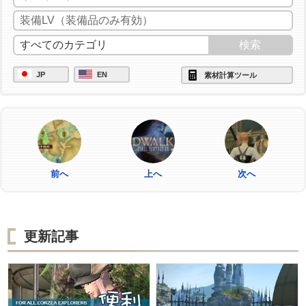
JP
EN
素材計算ツール
前へ
上へ
次へ
更新記事