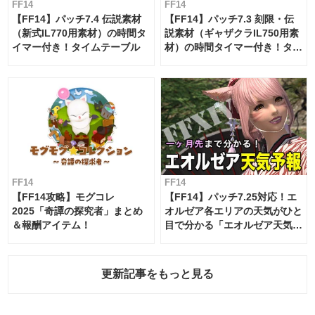
FF14
FF14
【FF14】パッチ7.4 伝説素材
【FF14】パッチ7.3 刻限・伝
（新式IL770用素材）の時間タ
説素材（ギャザクラIL750用素
イマー付き！タイムテーブル
材）の時間タイマー付き！タイ
ムテーブル
FF14
FF14
【FF14攻略】モグコレ
【FF14】パッチ7.25対応！エ
2025「奇譚の探究者」まとめ
オルゼア各エリアの天気がひと
＆報酬アイテム！
目で分かる「エオルゼア天気予
報」！
更新記事をもっと見る