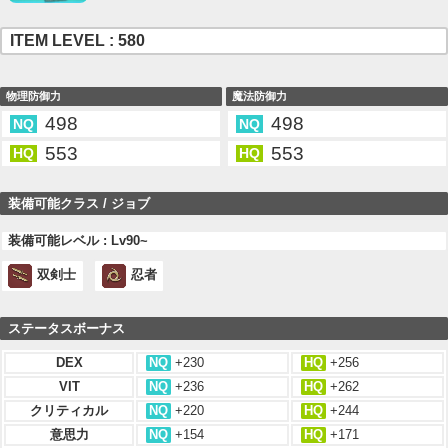
ITEM LEVEL : 580
物理防御力
魔法防御力
498
498
NQ
NQ
553
553
HQ
HQ
装備可能クラス / ジョブ
装備可能レベル : Lv90~
双剣士
忍者
ステータスボーナス
DEX
NQ
+230
HQ
+256
VIT
NQ
+236
HQ
+262
クリティカル
NQ
+220
HQ
+244
意思力
NQ
+154
HQ
+171