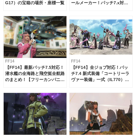
G17）の宝箱の場所・座標一覧
ールメーカー！パッチ7.x対応
【島産品・貿易ツール】
FF14
FF14
【FF14】最新パッチ7.5対応！
【FF14】全ジョブ対応！パッ
潜水艦の全海路と飛空挺全航路
チ7.4 新式装備「コートリーラ
のまとめ！【フリーカンパニ
ヴァー装備」一式（IL770）の
ー・サブマリンボイジャー】
必要素材一覧