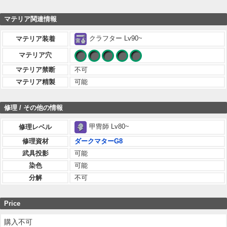
マテリア関連情報
クラフター Lv90~
マテリア装着
マテリア穴
マテリア禁断
不可
マテリア精製
可能
修理 / その他の情報
甲冑師 Lv80~
修理レベル
修理資材
ダークマターG8
武具投影
可能
染色
可能
分解
不可
Price
購入不可