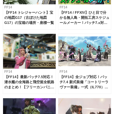
FF14
FF14
【FF14 トレジャーハント】宝
【FF14 / FFXIV】ひと目で分
の地図G17（古ぼけた地図
かる無人島・開拓工房スケジュ
G17）の宝箱の場所・座標一覧
ールメーカー！パッチ7.x対応
【島産品・貿易ツール】
FF14
FF14
【FF14】最新パッチ7.5対応！
【FF14】全ジョブ対応！パッ
潜水艦の全海路と飛空挺全航路
チ7.4 新式装備「コートリーラ
のまとめ！【フリーカンパニ
ヴァー装備」一式（IL770）の
ー・サブマリンボイジャー】
必要素材一覧