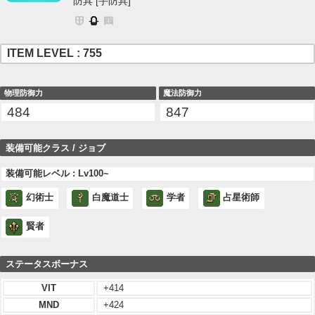
防具 [手防具]
ITEM LEVEL : 755
物理防御力
魔法防御力
484
847
装備可能クラス / ジョブ
装備可能レベル : Lv100~
幻術士
白魔道士
学者
占星術師
賢者
ステータスボーナス
VIT
+414
MND
+424