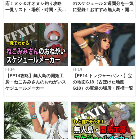
応！ヌシ＆オオヌシ釣り攻略 -
のスケジュール２週間分を一気
一覧リスト・場所・時間・天
に登録！おすすめ無人島・開拓
候・条件など まとめ
工房スケジュール【パッチ7.x
対応 / 毎週更新中】
FF14
FF14
【FF14攻略】無人島の開拓工
【FF14 トレジャーハント】宝
房・ねこみみさんのおねがいス
の地図G18（古ぼけた地図
ケジュールメーカー
G18）の宝箱の場所・座標一覧