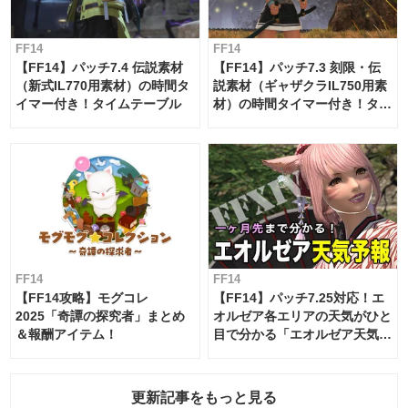
FF14
FF14
【FF14】パッチ7.4 伝説素材
【FF14】パッチ7.3 刻限・伝
（新式IL770用素材）の時間タ
説素材（ギャザクラIL750用素
イマー付き！タイムテーブル
材）の時間タイマー付き！タイ
ムテーブル
FF14
FF14
【FF14攻略】モグコレ
【FF14】パッチ7.25対応！エ
2025「奇譚の探究者」まとめ
オルゼア各エリアの天気がひと
＆報酬アイテム！
目で分かる「エオルゼア天気予
報」！
更新記事をもっと見る