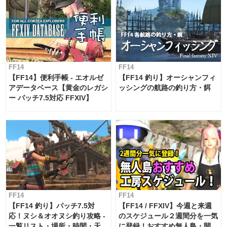
FF14
FF14
【FF14】便利手帳 - エオルゼ
【FF14 釣り】オーシャンフィ
アデータベース【黄金のレガシ
ッシングの航路の釣り方・餌
ー パッチ7.5対応 FFXIV】
FF14
FF14
【FF14 釣り】パッチ7.5対
【FF14 / FFXIV】今週と来週
応！ヌシ＆オオヌシ釣り攻略 -
のスケジュール２週間分を一気
一覧リスト・場所・時間・天
に登録！おすすめ無人島・開拓