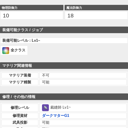
物理防御力
魔法防御力
10
18
装備可能クラス / ジョブ
装備可能レベル : Lv1~
全クラス
マテリア関連情報
マテリア装着
不可
マテリア精製
可能
修理 / その他の情報
裁縫師 Lv1~
修理レベル
修理資材
ダークマターG1
武具投影
可能