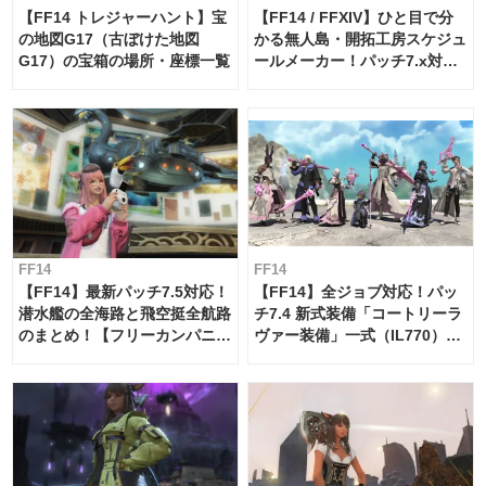
【FF14 トレジャーハント】宝
【FF14 / FFXIV】ひと目で分
の地図G17（古ぼけた地図
かる無人島・開拓工房スケジュ
G17）の宝箱の場所・座標一覧
ールメーカー！パッチ7.x対応
【島産品・貿易ツール】
FF14
FF14
【FF14】最新パッチ7.5対応！
【FF14】全ジョブ対応！パッ
潜水艦の全海路と飛空挺全航路
チ7.4 新式装備「コートリーラ
のまとめ！【フリーカンパニ
ヴァー装備」一式（IL770）の
ー・サブマリンボイジャー】
必要素材一覧