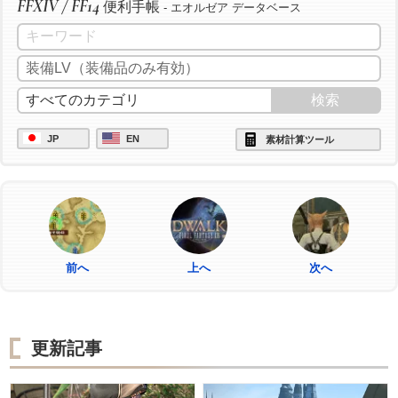
FFXIV / FF14
便利手帳
- エオルゼア データベース
JP
EN
素材計算ツール
前へ
上へ
次へ
更新記事