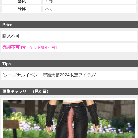
染色
可能
分解
不可
Price
購入不可
売却不可
[マーケット取引不可]
Tips
[シーズナルイベント守護天節2024限定アイテム]
画像ギャラリー（見た目）