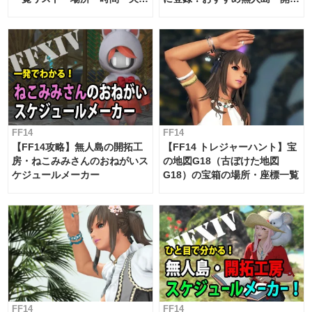
候・条件など まとめ
工房スケジュール【パッチ7.x
対応 / 毎週更新中】
FF14
FF14
【FF14攻略】無人島の開拓工
【FF14 トレジャーハント】宝
房・ねこみみさんのおねがいス
の地図G18（古ぼけた地図
ケジュールメーカー
G18）の宝箱の場所・座標一覧
FF14
FF14