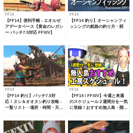
FF14
FF14
【FF14】便利手帳 - エオルゼ
【FF14 釣り】オーシャンフィ
アデータベース【黄金のレガシ
ッシングの航路の釣り方・餌
ー パッチ7.5対応 FFXIV】
FF14
FF14
【FF14 釣り】パッチ7.5対
【FF14 / FFXIV】今週と来週
応！ヌシ＆オオヌシ釣り攻略 -
のスケジュール２週間分を一気
一覧リスト・場所・時間・天
に登録！おすすめ無人島・開拓
候・条件など まとめ
工房スケジュール【パッチ7.x
対応 / 毎週更新中】