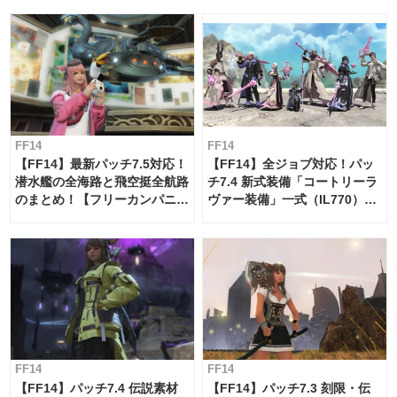
FF14
FF14
【FF14】最新パッチ7.5対応！
【FF14】全ジョブ対応！パッ
潜水艦の全海路と飛空挺全航路
チ7.4 新式装備「コートリーラ
のまとめ！【フリーカンパニ
ヴァー装備」一式（IL770）の
ー・サブマリンボイジャー】
必要素材一覧
FF14
FF14
【FF14】パッチ7.4 伝説素材
【FF14】パッチ7.3 刻限・伝