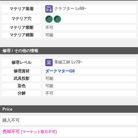
クラフター Lv89~
マテリア装着
マテリア穴
マテリア禁断
不可
マテリア精製
可能
修理 / その他の情報
革細工師 Lv79~
修理レベル
修理資材
ダークマターG8
武具投影
可能
染色
可能
分解
不可
Price
購入不可
売却不可
[マーケット取引不可]