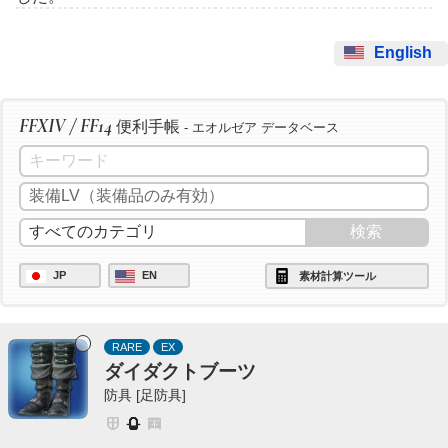
English
FFXIV / FF14
便利手帳
- エオルゼア データベース
JP
EN
素材計算ツール
RARE
EX
ダイダクトブーツ
防具 [足防具]