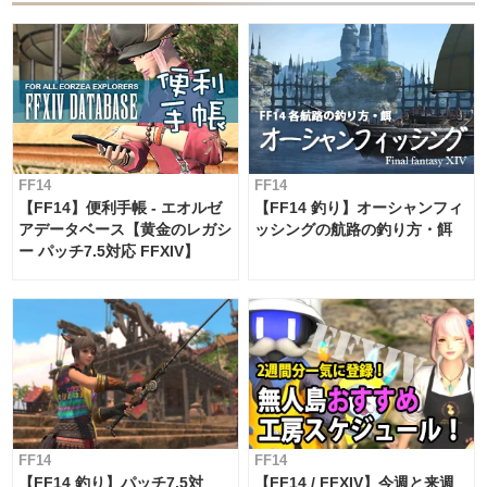
FF14
FF14
【FF14】便利手帳 - エオルゼ
【FF14 釣り】オーシャンフィ
アデータベース【黄金のレガシ
ッシングの航路の釣り方・餌
ー パッチ7.5対応 FFXIV】
FF14
FF14
【FF14 釣り】パッチ7.5対
【FF14 / FFXIV】今週と来週