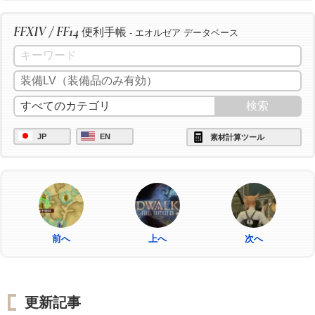
FFXIV / FF14
便利手帳
- エオルゼア データベース
JP
EN
素材計算ツール
前へ
上へ
次へ
更新記事