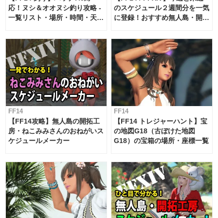
応！ヌシ＆オオヌシ釣り攻略 -
のスケジュール２週間分を一気
一覧リスト・場所・時間・天
に登録！おすすめ無人島・開拓
候・条件など まとめ
工房スケジュール【パッチ7.x
対応 / 毎週更新中】
FF14
FF14
【FF14攻略】無人島の開拓工
【FF14 トレジャーハント】宝
房・ねこみみさんのおねがいス
の地図G18（古ぼけた地図
ケジュールメーカー
G18）の宝箱の場所・座標一覧