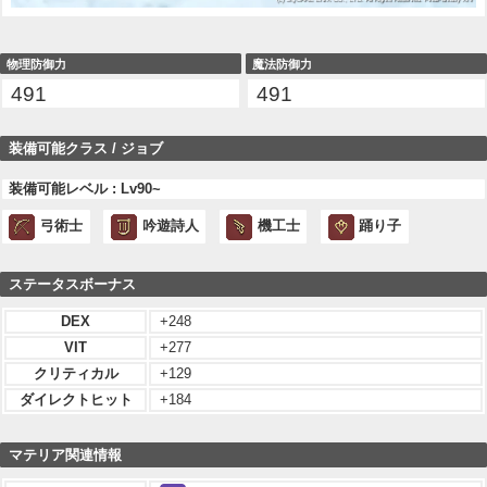
物理防御力
魔法防御力
491
491
装備可能クラス / ジョブ
装備可能レベル : Lv90~
弓術士
吟遊詩人
機工士
踊り子
ステータスボーナス
DEX
+248
VIT
+277
クリティカル
+129
ダイレクトヒット
+184
マテリア関連情報