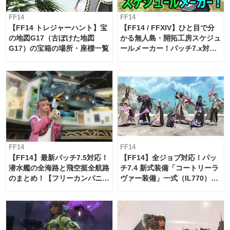
FF14
FF14
【FF14 トレジャーハント】宝
【FF14 / FFXIV】ひと目で分
の地図G17（古ぼけた地図
かる無人島・開拓工房スケジュ
G17）の宝箱の場所・座標一覧
ールメーカー！パッチ7.x対応
【島産品・貿易ツール】
FF14
FF14
【FF14】最新パッチ7.5対応！
【FF14】全ジョブ対応！パッ
潜水艦の全海路と飛空挺全航路
チ7.4 新式装備「コートリーラ
のまとめ！【フリーカンパニ
ヴァー装備」一式（IL770）の
ー・サブマリンボイジャー】
必要素材一覧