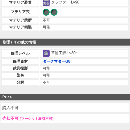
クラフター Lv90~
マテリア装着
マテリア穴
マテリア禁断
不可
マテリア精製
可能
修理 / その他の情報
革細工師 Lv80~
修理レベル
修理資材
ダークマターG8
武具投影
可能
染色
可能
分解
不可
Price
購入不可
売却不可
[マーケット取引不可]