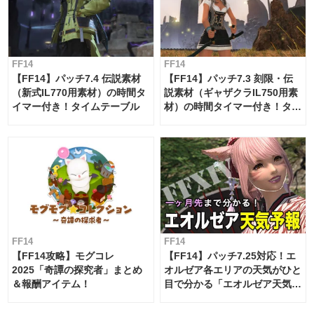
FF14
FF14
【FF14】パッチ7.4 伝説素材
【FF14】パッチ7.3 刻限・伝
（新式IL770用素材）の時間タ
説素材（ギャザクラIL750用素
イマー付き！タイムテーブル
材）の時間タイマー付き！タイ
ムテーブル
FF14
FF14
【FF14攻略】モグコレ
【FF14】パッチ7.25対応！エ
2025「奇譚の探究者」まとめ
オルゼア各エリアの天気がひと
＆報酬アイテム！
目で分かる「エオルゼア天気予
報」！