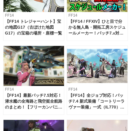
FF14
FF14
【FF14 トレジャーハント】宝
【FF14 / FFXIV】ひと目で分
の地図G17（古ぼけた地図
かる無人島・開拓工房スケジュ
G17）の宝箱の場所・座標一覧
ールメーカー！パッチ7.x対応
【島産品・貿易ツール】
FF14
FF14
【FF14】最新パッチ7.5対応！
【FF14】全ジョブ対応！パッ
潜水艦の全海路と飛空挺全航路
チ7.4 新式装備「コートリーラ
のまとめ！【フリーカンパニ
ヴァー装備」一式（IL770）の
ー・サブマリンボイジャー】
必要素材一覧