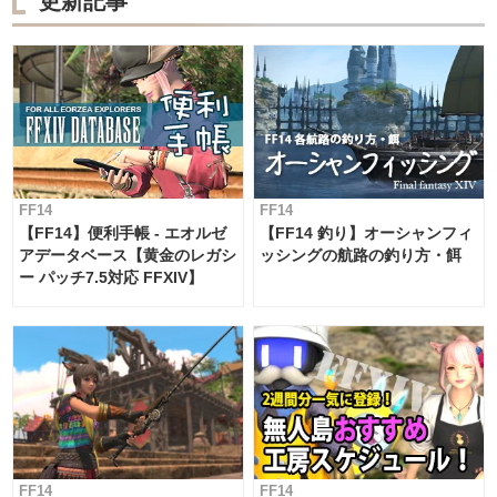
更新記事
FF14
FF14
【FF14】便利手帳 - エオルゼ
【FF14 釣り】オーシャンフィ
アデータベース【黄金のレガシ
ッシングの航路の釣り方・餌
ー パッチ7.5対応 FFXIV】
FF14
FF14