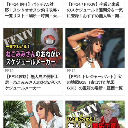
【FF14 釣り】パッチ7.5対
【FF14 / FFXIV】今週と来週
応！ヌシ＆オオヌシ釣り攻略 -
のスケジュール２週間分を一気
一覧リスト・場所・時間・天
に登録！おすすめ無人島・開拓
候・条件など まとめ
工房スケジュール【パッチ7.x
対応 / 毎週更新中】
FF14
FF14
【FF14攻略】無人島の開拓工
【FF14 トレジャーハント】宝
房・ねこみみさんのおねがいス
の地図G18（古ぼけた地図
ケジュールメーカー
G18）の宝箱の場所・座標一覧