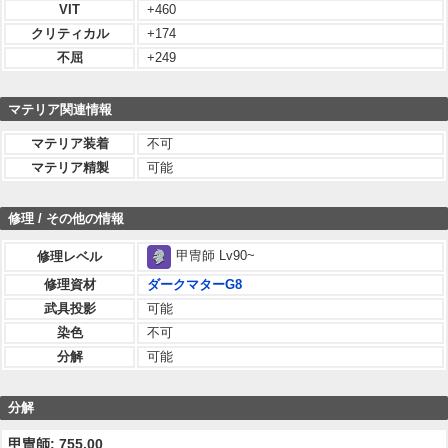
VIT
+460
クリティカル
+174
不屈
+249
マテリア関連情報
マテリア装着
不可
マテリア精製
可能
修理 / その他の情報
甲冑師 Lv90~
修理レベル
修理資材
ダークマターG8
武具投影
可能
染色
不可
分解
可能
分解
甲冑師: 755.00