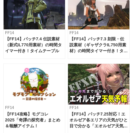
FF14
FF14
【FF14】パッチ7.4 伝説素材
【FF14】パッチ7.3 刻限・伝
（新式IL770用素材）の時間タ
説素材（ギャザクラIL750用素
イマー付き！タイムテーブル
材）の時間タイマー付き！タイ
ムテーブル
FF14
FF14
【FF14攻略】モグコレ
【FF14】パッチ7.25対応！エ
2025「奇譚の探究者」まとめ
オルゼア各エリアの天気がひと
＆報酬アイテム！
目で分かる「エオルゼア天気予
報」！