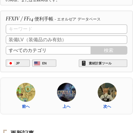
FFXIV / FF14
便利手帳
- エオルゼア データベース
JP
EN
素材計算ツール
前へ
上へ
次へ