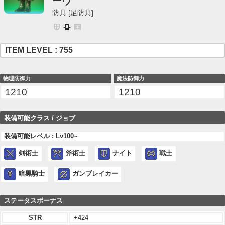
ーヴ
防具 [足防具]
ITEM LEVEL : 755
物理防御力
魔法防御力
1210
1210
装備可能クラス / ジョブ
装備可能レベル : Lv100~
剣術士
斧術士
ナイト
戦士
暗黒騎士
ガンブレイカー
ステータスボーナス
STR
+424