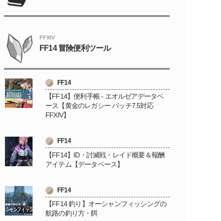
FFXIV
FF14 冒険便利ツール
FF14
【FF14】便利手帳 - エオルゼアデータベ
ース【黄金のレガシー パッチ7.5対応
FFXIV】
FF14
【FF14】ID・討滅戦・レイド概要＆報酬
アイテム【データベース】
FF14
【FF14 釣り】オーシャンフィッシングの
航路の釣り方・餌