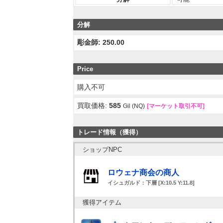
分解
彫金師: 250.00
Price
購入不可
買取価格:
585
Gil (NQ)
[マーケット取引不可]
トレード情報（獲得）
ショップNPC
ロウェナ商会の商人
イシュガルド：下層 [X:10.5 Y:11.8]
獲得アイテム