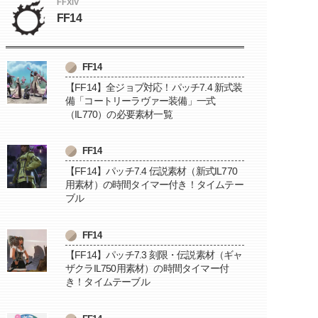
FFXIV
FF14
FF14
【FF14】全ジョブ対応！パッチ7.4 新式装
備「コートリーラヴァー装備」一式
（IL770）の必要素材一覧
FF14
【FF14】パッチ7.4 伝説素材（新式IL770
用素材）の時間タイマー付き！タイムテー
ブル
FF14
【FF14】パッチ7.3 刻限・伝説素材（ギャ
ザクラIL750用素材）の時間タイマー付
き！タイムテーブル