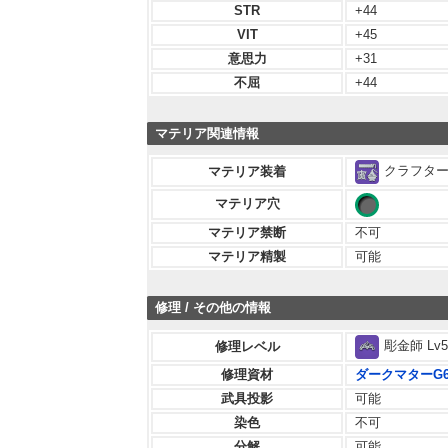
STR
+44
VIT
+45
意思力
+31
不屈
+44
マテリア関連情報
クラフター 
マテリア装着
マテリア穴
マテリア禁断
不可
マテリア精製
可能
修理 / その他の情報
彫金師 Lv5
修理レベル
修理資材
ダークマターG
武具投影
可能
染色
不可
分解
可能