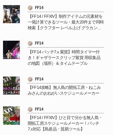
FF14
【FF14 / FFXIV】制作アイテムの元素材を
一発計算できるツール・最大20件まで同時
検索【クラフター レベル上げ グラカン納
品に便利】
FF14
【FF14 パッチ7.x 紫貨】時間タイマー付
き！ギャザラースクリップ紫貨 用収集品
の地図（場所）＆タイムテーブル
FF14
【FF14攻略】無人島の開拓工房・ねこみ
みさんのおねがいスケジュールメーカー
FF14
【FF14 / FFXIV】ひと目で分かる無人島・
開拓工房スケジュールメーカー！パッチ
7.x対応【島産品・貿易ツール】