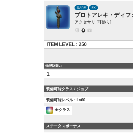
RARE
EX
プロトアレキ・ディフ
アクセサリ [耳飾り]
ITEM LEVEL : 250
物理防御力
1
装備可能クラス / ジョブ
装備可能レベル : Lv60~
全クラス
ステータスボーナス