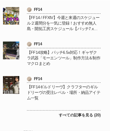
FF14
【FF14 / FFXIV】今週と来週のスケジュー
ル２週間分を一気に登録！おすすめ無人
島・開拓工房スケジュール【パッチ7.x対
応 / 毎週更新中】
FF14
【FF14攻略】パッチ6.5x対応！ギャザク
ラ武器「モーエンツール」制作方法＆制作
マクロまとめ
FF14
【FF14ギルドリーヴ】クラフターのギル
ドリーヴの受注レベル・場所・納品アイテ
ム一覧
すべての記事を見る (20)