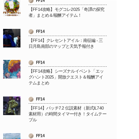
FF14
【FF14攻略】モグコレ2025「奇譚の探究
者」まとめ＆報酬アイテム！
FF14
【FF14】クレセントアイル：南征編 - 三
日月島南部のマップと天気予報付き
FF14
【FF14攻略】シーズナルイベント「エッ
グハント2025」開放クエスト＆報酬アイ
テムまとめ
FF14
【FF14】パッチ7.2 伝説素材（新式IL740
素材用）の時間タイマー付き！タイムテー
ブル
FF14