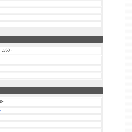
Lv60~
0~
6