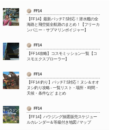
FF14
【FF14】最新パッチ7.5対応！潜水艦の全
海路と飛空挺全航路のまとめ！【フリーカ
ンパニー・サブマリンボイジャー】
FF14
【FF14攻略】コスモミッション一覧【コ
スモエクスプローラー】
FF14
【FF14 釣り】パッチ7.5対応！ヌシ＆オオ
ヌシ釣り攻略 - 一覧リスト・場所・時間・
天候・条件など まとめ
FF14
【FF14】ハウジング抽選販売スケジュー
ルカレンダー＆等級付き地図 / マップ