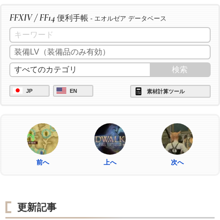
FFXIV / FF14
便利手帳
- エオルゼア データベース
JP
EN
素材計算ツール
前へ
上へ
次へ
更新記事