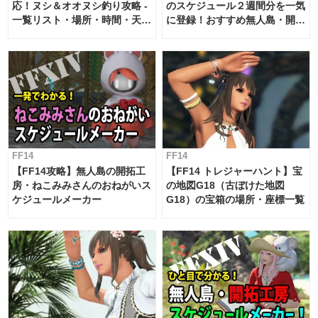
応！ヌシ＆オオヌシ釣り攻略 -
のスケジュール２週間分を一気
一覧リスト・場所・時間・天
に登録！おすすめ無人島・開拓
候・条件など まとめ
工房スケジュール【パッチ7.x
対応 / 毎週更新中】
FF14
FF14
【FF14攻略】無人島の開拓工
【FF14 トレジャーハント】宝
房・ねこみみさんのおねがいス
の地図G18（古ぼけた地図
ケジュールメーカー
G18）の宝箱の場所・座標一覧