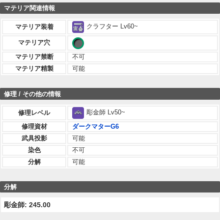
マテリア関連情報
クラフター Lv60~
マテリア装着
マテリア穴
マテリア禁断
不可
マテリア精製
可能
修理 / その他の情報
彫金師 Lv50~
修理レベル
修理資材
ダークマターG6
武具投影
可能
染色
不可
分解
可能
分解
彫金師: 245.00