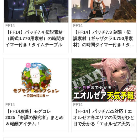
FF14
FF14
【FF14】パッチ7.4 伝説素材
【FF14】パッチ7.3 刻限・伝
（新式IL770用素材）の時間タ
説素材（ギャザクラIL750用素
イマー付き！タイムテーブル
材）の時間タイマー付き！タイ
ムテーブル
FF14
FF14
【FF14攻略】モグコレ
【FF14】パッチ7.25対応！エ
2025「奇譚の探究者」まとめ
オルゼア各エリアの天気がひと
＆報酬アイテム！
目で分かる「エオルゼア天気予
報」！