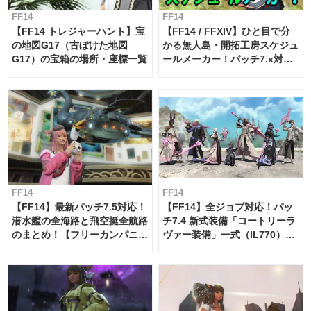
FF14
FF14
【FF14 トレジャーハント】宝
【FF14 / FFXIV】ひと目で分
の地図G17（古ぼけた地図
かる無人島・開拓工房スケジュ
G17）の宝箱の場所・座標一覧
ールメーカー！パッチ7.x対応
【島産品・貿易ツール】
FF14
FF14
【FF14】最新パッチ7.5対応！
【FF14】全ジョブ対応！パッ
潜水艦の全海路と飛空挺全航路
チ7.4 新式装備「コートリーラ
のまとめ！【フリーカンパニ
ヴァー装備」一式（IL770）の
ー・サブマリンボイジャー】
必要素材一覧