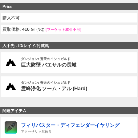
Price
購入不可
買取価格:
410
Gil (NQ)
[マーケット取引不可]
入手先 - ID/レイド/討滅戦
ダンジョン: 蒼天のイシュガルド
巨大防壁 バエサルの長城
ダンジョン: 蒼天のイシュガルド
霊峰浄化 ソーム・アル (Hard)
関連アイテム
フィリバスター・ディフェンダーイヤリング
アクセサリ > 耳飾り