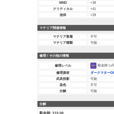
MND
+38
クリティカル
+41
信仰
+29
マテリア関連情報
マテリア装着
不可
マテリア精製
可能
修理 / その他の情報
彫金師 Lv5
修理レベル
修理資材
ダークマターG
武具投影
可能
染色
不可
分解
可能
分解
彫金師: 215.00