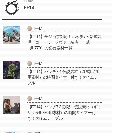
FFXIV
FF14
FF14
【FF14】全ジョブ対応！パッチ7.4 新式装
備「コートリーラヴァー装備」一式
（IL770）の必要素材一覧
FF14
【FF14】パッチ7.4 伝説素材（新式IL770
用素材）の時間タイマー付き！タイムテー
ブル
FF14
【FF14】パッチ7.3 刻限・伝説素材（ギャ
ザクラIL750用素材）の時間タイマー付
き！タイムテーブル