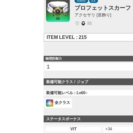
RARE
EX
プロフェットスカーフ
アクセサリ [首飾り]
ITEM LEVEL : 215
物理防御力
1
装備可能クラス / ジョブ
装備可能レベル : Lv60~
全クラス
ステータスボーナス
VIT
+34