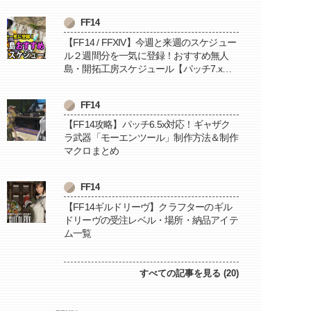
FF14
【FF14 / FFXIV】今週と来週のスケジュー
ル２週間分を一気に登録！おすすめ無人
島・開拓工房スケジュール【パッチ7.x対
応 / 毎週更新中】
FF14
【FF14攻略】パッチ6.5x対応！ギャザク
ラ武器「モーエンツール」制作方法＆制作
マクロまとめ
FF14
【FF14ギルドリーヴ】クラフターのギル
ドリーヴの受注レベル・場所・納品アイテ
ム一覧
すべての記事を見る (20)