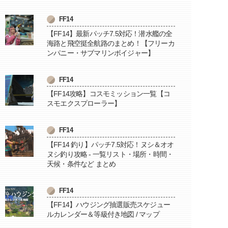
FF14
【FF14】最新パッチ7.5対応！潜水艦の全
海路と飛空挺全航路のまとめ！【フリーカ
ンパニー・サブマリンボイジャー】
FF14
【FF14攻略】コスモミッション一覧【コ
スモエクスプローラー】
FF14
【FF14 釣り】パッチ7.5対応！ヌシ＆オオ
ヌシ釣り攻略 - 一覧リスト・場所・時間・
天候・条件など まとめ
FF14
【FF14】ハウジング抽選販売スケジュー
ルカレンダー＆等級付き地図 / マップ