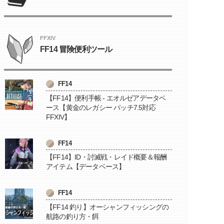
FFXIV
FF14 冒険便利ツール
FF14
【FF14】便利手帳 - エオルゼアデータベ
ース【黄金のレガシー パッチ7.5対応
FFXIV】
FF14
【FF14】ID・討滅戦・レイド概要＆報酬
アイテム【データベース】
FF14
【FF14 釣り】オーシャンフィッシングの
航路の釣り方・餌