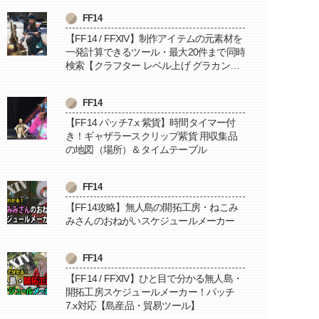
FF14
【FF14 / FFXIV】制作アイテムの元素材を
一発計算できるツール・最大20件まで同時
検索【クラフター レベル上げ グラカン納
品に便利】
FF14
【FF14 パッチ7.x 紫貨】時間タイマー付
き！ギャザラースクリップ紫貨 用収集品
の地図（場所）＆タイムテーブル
FF14
【FF14攻略】無人島の開拓工房・ねこみ
みさんのおねがいスケジュールメーカー
FF14
【FF14 / FFXIV】ひと目で分かる無人島・
開拓工房スケジュールメーカー！パッチ
7.x対応【島産品・貿易ツール】