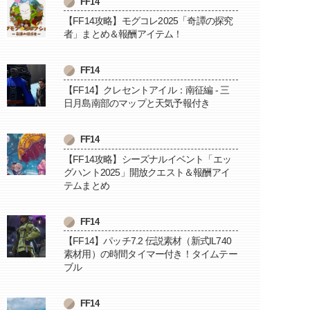
FF14
【FF14攻略】モグコレ2025「奇譚の探究
者」まとめ＆報酬アイテム！
FF14
【FF14】クレセントアイル：南征編 - 三
日月島南部のマップと天気予報付き
FF14
【FF14攻略】シーズナルイベント「エッ
グハント2025」開放クエスト＆報酬アイ
テムまとめ
FF14
【FF14】パッチ7.2 伝説素材（新式IL740
素材用）の時間タイマー付き！タイムテー
ブル
FF14